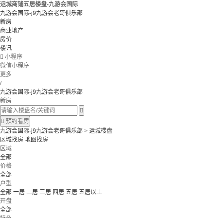
运城商铺五居楼盘-九游会国际
九游会国际-j9九游会老哥俱乐部
新房
商业地产
房价
楼讯

小程序
微信小程序
更多
/
九游会国际-j9九游会老哥俱乐部
新房


预约看房
九游会国际-j9九游会老哥俱乐部
>
运城楼盘
区域找房
地图找房
区域
全部
价格
全部
户型
全部
一居
二居
三居
四居
五居
五居以上
开盘
全部