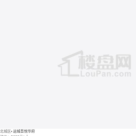
北城区
•
运城吾悦华府