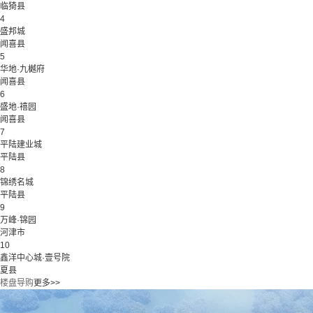
临猗县
4
盛邦城
闻喜县
5
华地·九樾府
闻喜县
6
盛地·禧园
闻喜县
7
平陆建业城
平陆县
8
锦绣名城
平陆县
9
万峰·锦园
河津市
10
鑫洋中心城·壹号院
夏县
楼盘导购
更多>>