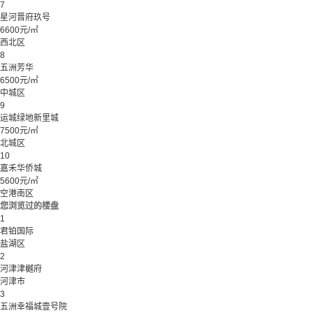
7
星河晋府玖号
6600元/㎡
西北区
8
五洲芳华
6500元/㎡
中城区
9
运城绿地新里城
7500元/㎡
北城区
10
嘉禾华侨城
5600元/㎡
空港南区
您浏览过的楼盘
1
君铂国际
盐湖区
2
河津津樾府
河津市
3
五洲幸福城壹号院