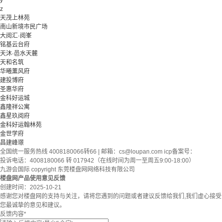
y
z
天茂上林苑
南山新境市民广场
大阅汇·阅峯
铭基云台府
天沐·邑水天麓
天和名筑
华曦薰风府
建投博府
圣惠华府
金科好运城
鑫隆祥公寓
鑫星玖阅府
金科好运翰林苑
金世学府
昌建峰璟
全国统一服务热线 4008180066转66 | 邮箱：
cs@loupan.com
icp备案号：
投诉电话：4008180066 转 017942（在线时间为周一至周五9:00-18:00）
九游会国际 copyright 东莞楼盘网网络科技有限公司
楼盘网产品使用意见反馈
创建时间：
2025-10-21
感谢您对楼盘网的支持与关注，请将您遇到的问题或者建议反馈给我们,我们虚心接受
您最诚挚的意见和建议。
反馈内容
*