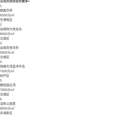
运城热搜楼盘榜
更多>
1
鼎鑫华府
6500元/㎡
空港南区
2
运城恒大悦龙台
8000元/㎡
北城区
3
运城吾悦华府
5600元/㎡
北城区
4
西建天茂蓝湾半岛
7000元/㎡
经开区
5
碧桂园云顶
7800元/㎡
北城区
6
湟栋公园里
9000元/㎡
东城新区