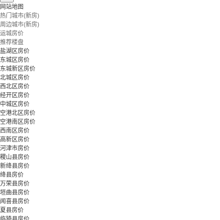
网站地图
热门城市(新房)
周边城市(新房)
运城房价
推荐楼盘
盐湖区房价
东城区房价
东城新区房价
北城区房价
西北区房价
经开区房价
中城区房价
空港北区房价
空港南区房价
西南区房价
高新区房价
河津市房价
稷山县房价
新绛县房价
绛县房价
万荣县房价
垣曲县房价
闻喜县房价
夏县房价
临猗县房价