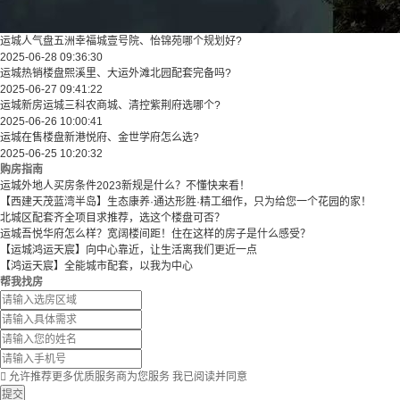
运城人气盘五洲幸福城壹号院、怡锦苑哪个规划好?
2025-06-28 09:36:30
运城热销楼盘熙溪里、大运外滩北园配套完备吗?
2025-06-27 09:41:22
运城新房运城三科农商城、清控紫荆府选哪个?
2025-06-26 10:00:41
运城在售楼盘新港悦府、金世学府怎么选?
2025-06-25 10:20:32
购房指南
运城外地人买房条件2023新规是什么？不懂快来看！
【西建天茂蓝湾半岛】生态康养·通达形胜·精工细作，只为给您一个花园的家！
北城区配套齐全项目求推荐，选这个楼盘可否？
运城吾悦华府怎么样？宽阔楼间距！住在这样的房子是什么感受？
【运城鸿运天宸】向中心靠近，让生活离我们更近一点
【鸿运天宸】全能城市配套，以我为中心
帮我找房

允许推荐更多优质服务商为您服务
我已阅读并同意
提交