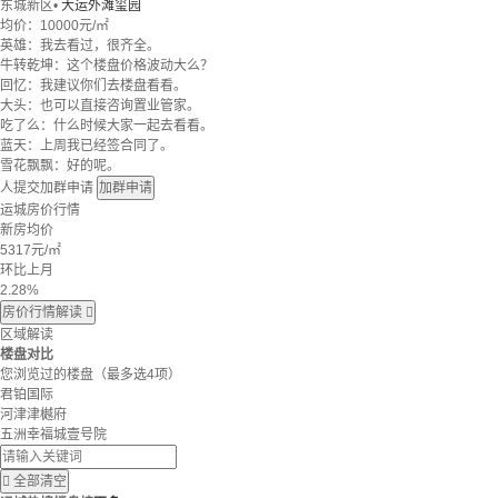
东城新区
•
大运外滩玺园
均价：
10000元/㎡
英雄：我去看过，很齐全。
牛转乾坤：这个楼盘价格波动大么？
回忆：我建议你们去楼盘看看。
大头：也可以直接咨询置业管家。
吃了么：什么时候大家一起去看看。
蓝天：上周我已经签合同了。
雪花飘飘：好的呢。
人提交加群申请
加群申请
运城房价行情
新房均价
5317
元/㎡
环比上月
2.28%
房价行情解读

区域解读
楼盘对比
您浏览过的楼盘
（最多选4项）
君铂国际
河津津樾府
五洲幸福城壹号院

全部清空