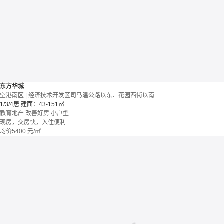
东方华城
空港南区 | 经济技术开发区司马温公路以东、花园西街以南
1/3/4居
建面：43-151㎡
教育地产
改善好房
小户型
现房，交房快，入住便利
均价
5400
元/㎡