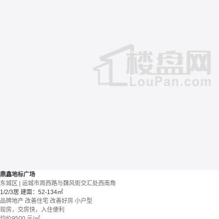
鼎鑫地标广场
东城区 | 运城市周西路与魏风街交汇处西南角
1/2/3居
建面：52-134㎡
品牌地产
改善住宅
改善好房
小户型
现房，交房快，入住便利
均价
9500
元/㎡