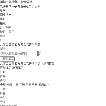
运城一居楼盘-九游会国际
九游会国际-j9九游会老哥俱乐部
新房
商业地产
房价
楼讯

小程序
微信小程序
更多
/
九游会国际-j9九游会老哥俱乐部
新房


预约看房
九游会国际-j9九游会老哥俱乐部
>
运城楼盘
区域找房
地图找房
区域
价格
户型
全部
一居
二居
三居
四居
五居
五居以上
开盘
特色
类型
更多