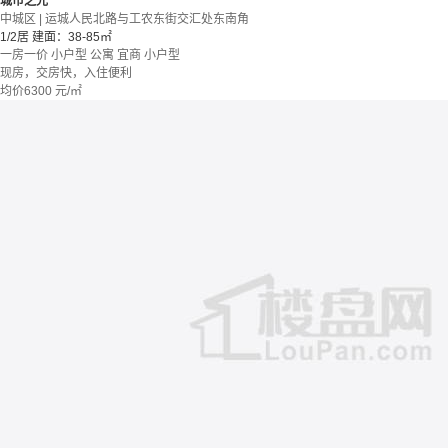
城市之光
中城区 | 运城人民北路与工农东街交汇处东南角
1/2居
建面：38-85㎡
一房一价
小户型
公寓
宜商
小户型
现房，交房快，入住便利
均价
6300
元/㎡