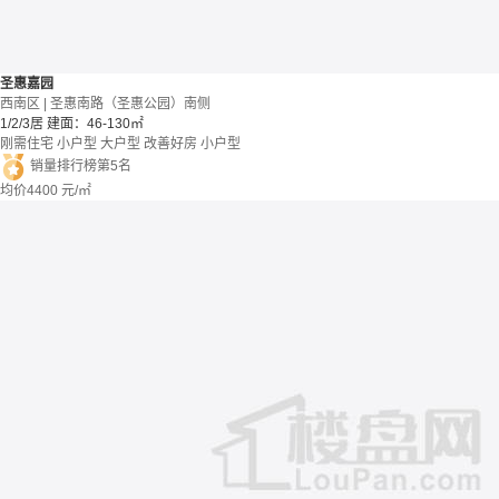
圣惠嘉园
西南区 | 圣惠南路（圣惠公园）南侧
1/2/3居
建面：46-130㎡
刚需住宅
小户型
大户型
改善好房
小户型
销量排行榜第5名
均价
4400
元/㎡