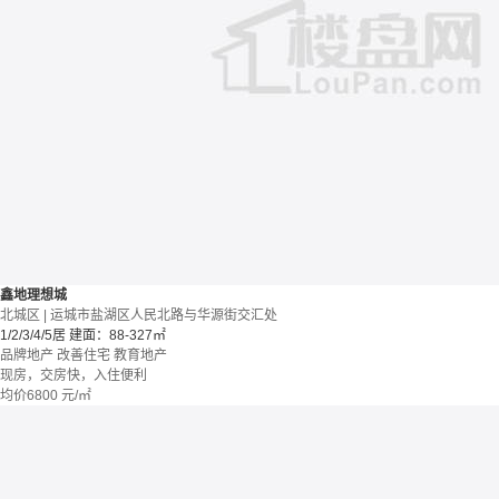
鑫地理想城
北城区 | 运城市盐湖区人民北路与华源街交汇处
1/2/3/4/5居
建面：88-327㎡
品牌地产
改善住宅
教育地产
现房，交房快，入住便利
均价
6800
元/㎡