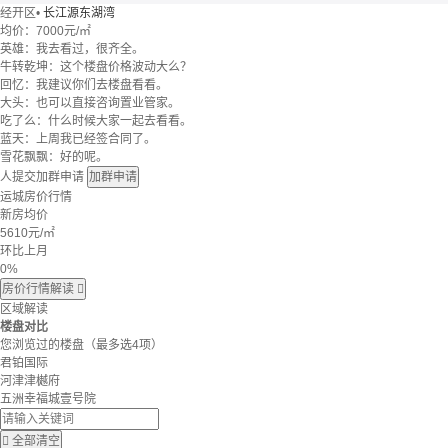
经开区
•
长江源东湖湾
均价：
7000元/㎡
英雄：我去看过，很齐全。
牛转乾坤：这个楼盘价格波动大么？
回忆：我建议你们去楼盘看看。
大头：也可以直接咨询置业管家。
吃了么：什么时候大家一起去看看。
蓝天：上周我已经签合同了。
雪花飘飘：好的呢。
人提交加群申请
加群申请
运城房价行情
新房均价
5610
元/㎡
环比上月
0%
房价行情解读

区域解读
楼盘对比
您浏览过的楼盘
（最多选4项）
君铂国际
河津津樾府
五洲幸福城壹号院

全部清空