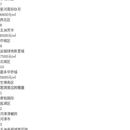
7
星河晋府玖号
6600元/㎡
西北区
8
五洲芳华
6500元/㎡
中城区
9
运城绿地新里城
7500元/㎡
北城区
10
嘉禾华侨城
5600元/㎡
空港南区
您浏览过的楼盘
1
君铂国际
盐湖区
2
河津津樾府
河津市
3
五洲幸福城壹号院