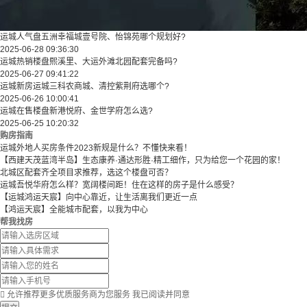
运城人气盘五洲幸福城壹号院、怡锦苑哪个规划好?
2025-06-28 09:36:30
运城热销楼盘熙溪里、大运外滩北园配套完备吗?
2025-06-27 09:41:22
运城新房运城三科农商城、清控紫荆府选哪个?
2025-06-26 10:00:41
运城在售楼盘新港悦府、金世学府怎么选?
2025-06-25 10:20:32
购房指南
运城外地人买房条件2023新规是什么？不懂快来看！
【西建天茂蓝湾半岛】生态康养·通达形胜·精工细作，只为给您一个花园的家！
北城区配套齐全项目求推荐，选这个楼盘可否？
运城吾悦华府怎么样？宽阔楼间距！住在这样的房子是什么感受？
【运城鸿运天宸】向中心靠近，让生活离我们更近一点
【鸿运天宸】全能城市配套，以我为中心
帮我找房

允许推荐更多优质服务商为您服务
我已阅读并同意