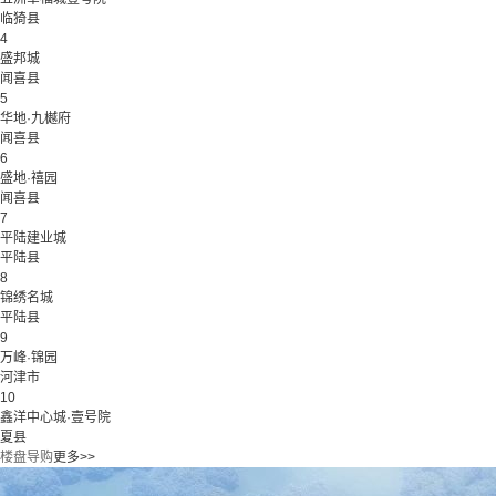
临猗县
4
盛邦城
闻喜县
5
华地·九樾府
闻喜县
6
盛地·禧园
闻喜县
7
平陆建业城
平陆县
8
锦绣名城
平陆县
9
万峰·锦园
河津市
10
鑫洋中心城·壹号院
夏县
楼盘导购
更多>>