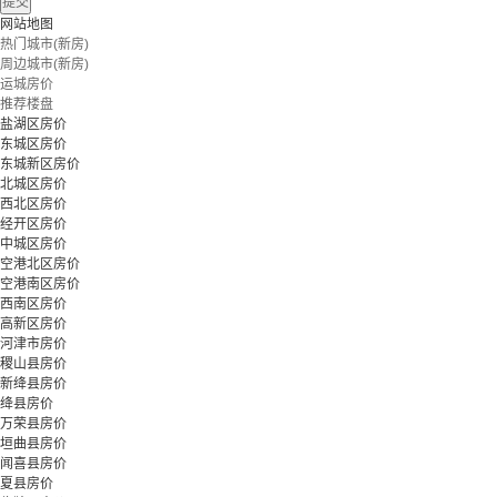
提交
网站地图
热门城市(新房)
周边城市(新房)
运城房价
推荐楼盘
盐湖区房价
东城区房价
东城新区房价
北城区房价
西北区房价
经开区房价
中城区房价
空港北区房价
空港南区房价
西南区房价
高新区房价
河津市房价
稷山县房价
新绛县房价
绛县房价
万荣县房价
垣曲县房价
闻喜县房价
夏县房价