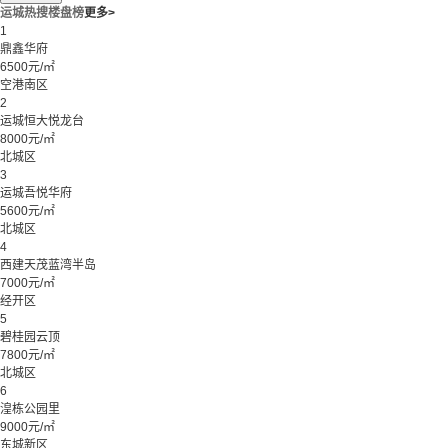
运城热搜楼盘榜
更多>
1
鼎鑫华府
6500元/㎡
空港南区
2
运城恒大悦龙台
8000元/㎡
北城区
3
运城吾悦华府
5600元/㎡
北城区
4
西建天茂蓝湾半岛
7000元/㎡
经开区
5
碧桂园云顶
7800元/㎡
北城区
6
湟栋公园里
9000元/㎡
东城新区