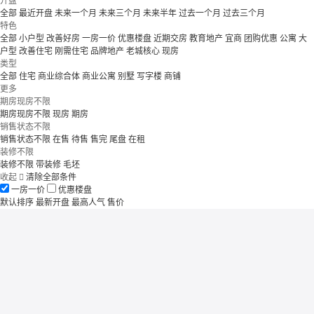
开盘
全部
最近开盘
未来一个月
未来三个月
未来半年
过去一个月
过去三个月
特色
全部
小户型
改善好房
一房一价
优惠楼盘
近期交房
教育地产
宜商
团购优惠
公寓
大
户型
改善住宅
刚需住宅
品牌地产
老城核心
现房
类型
全部
住宅
商业综合体
商业公寓
别墅
写字楼
商铺
更多
期房现房不限
期房现房不限
现房
期房
销售状态不限
销售状态不限
在售
待售
售完
尾盘
在租
装修不限
装修不限
带装修
毛坯
收起

清除全部条件
一房一价
优惠楼盘
默认排序
最新开盘
最高人气
售价