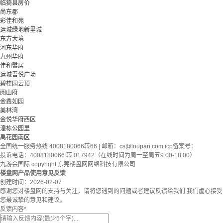
临猗县房价
尚东郡
彩佳和苑
运城绿地新里城
东方大境
河东华府
九州华府
佳和馨居
运城吾悦广场
碧桂园云顶
阅山府
金鑫如园
美林湾
金悦华府西区
湟栋公园里
禹花园南区
全国统一服务热线 4008180066转66 | 邮箱：
cs@loupan.com
icp备案号：
投诉电话：4008180066 转 017942（在线时间为周一至周五9:00-18:00）
九游会国际 copyright 东莞楼盘网网络科技有限公司
楼盘网产品使用意见反馈
创建时间：
2026-02-07
感谢您对楼盘网的支持与关注，请将您遇到的问题或者建议反馈给我们,我们虚心接受
您最诚挚的意见和建议。
反馈内容
*