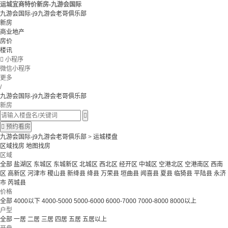
运城宜商特价新房-九游会国际
九游会国际-j9九游会老哥俱乐部
新房
商业地产
房价
楼讯

小程序
微信小程序
更多
/
九游会国际-j9九游会老哥俱乐部
新房


预约看房
九游会国际-j9九游会老哥俱乐部
>
运城楼盘
区域找房
地图找房
区域
全部
盐湖区
东城区
东城新区
北城区
西北区
经开区
中城区
空港北区
空港南区
西南
区
高新区
河津市
稷山县
新绛县
绛县
万荣县
垣曲县
闻喜县
夏县
临猗县
平陆县
永济
市
芮城县
价格
全部
4000以下
4000-5000
5000-6000
6000-7000
7000-8000
8000以上
户型
全部
一居
二居
三居
四居
五居
五居以上