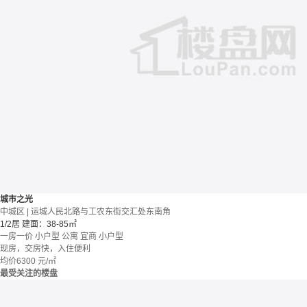
城市之光
中城区 | 运城人民北路与工农东街交汇处东南角
1/2居
建面：38-85㎡
一房一价
小户型
公寓
宜商
小户型
现房，交房快，入住便利
均价
6300
元/㎡
最受关注的楼盘