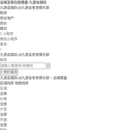
运城宜商在租楼盘-九游会国际
九游会国际-j9九游会老哥俱乐部
新房
商业地产
房价
楼讯

小程序
微信小程序
更多
/
九游会国际-j9九游会老哥俱乐部
新房


预约看房
九游会国际-j9九游会老哥俱乐部
>
运城楼盘
区域找房
地图找房
区域
全部
价格
全部
户型
全部
开盘
全部