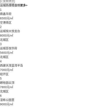

全部清空
运城热搜楼盘榜
更多>
1
鼎鑫华府
6500元/㎡
空港南区
2
运城恒大悦龙台
8000元/㎡
北城区
3
运城吾悦华府
5600元/㎡
北城区
4
西建天茂蓝湾半岛
7000元/㎡
经开区
5
碧桂园云顶
7800元/㎡
北城区
6
湟栋公园里
9000元/㎡