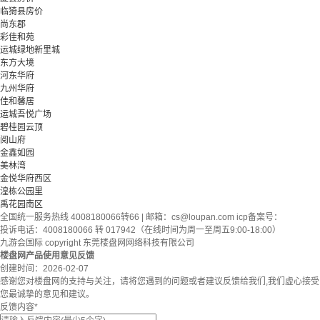
临猗县房价
尚东郡
彩佳和苑
运城绿地新里城
东方大境
河东华府
九州华府
佳和馨居
运城吾悦广场
碧桂园云顶
阅山府
金鑫如园
美林湾
金悦华府西区
湟栋公园里
禹花园南区
全国统一服务热线 4008180066转66 | 邮箱：
cs@loupan.com
icp备案号：
投诉电话：4008180066 转 017942（在线时间为周一至周五9:00-18:00）
九游会国际 copyright 东莞楼盘网网络科技有限公司
楼盘网产品使用意见反馈
创建时间：
2026-02-07
感谢您对楼盘网的支持与关注，请将您遇到的问题或者建议反馈给我们,我们虚心接受
您最诚挚的意见和建议。
反馈内容
*