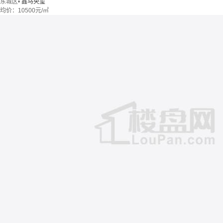
东城区
•
鑫马央玺
均价：
10500元/㎡