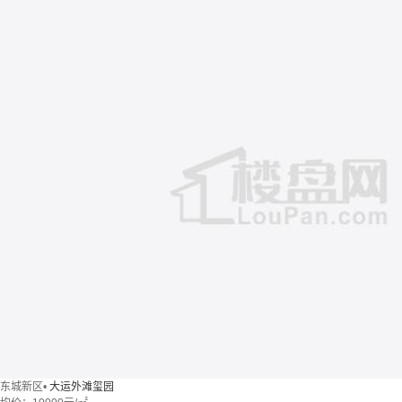
东城新区
•
大运外滩玺园