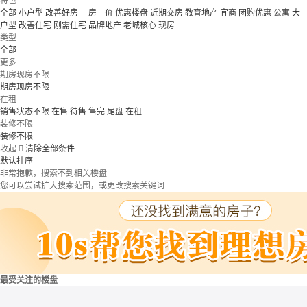
特色
全部
小户型
改善好房
一房一价
优惠楼盘
近期交房
教育地产
宜商
团购优惠
公寓
大
户型
改善住宅
刚需住宅
品牌地产
老城核心
现房
类型
全部
更多
期房现房不限
期房现房不限
在租
销售状态不限
在售
待售
售完
尾盘
在租
装修不限
装修不限
收起

清除全部条件
默认排序
非常抱歉，搜索不到相关楼盘
您可以尝试扩大搜索范围，或更改搜索关键词
最受关注的楼盘