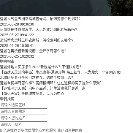
运城人气盘五洲幸福城壹号院、怡锦苑哪个规划好?
2025-06-28 09:36:30
运城热销楼盘熙溪里、大运外滩北园配套完备吗?
2025-06-27 09:41:22
运城新房运城三科农商城、清控紫荆府选哪个?
2025-06-26 10:00:41
运城在售楼盘新港悦府、金世学府怎么选?
2025-06-25 10:20:32
购房指南
运城外地人买房条件2023新规是什么？不懂快来看！
【西建天茂蓝湾半岛】生态康养·通达形胜·精工细作，只为给您一个花园的家！
北城区配套齐全项目求推荐，选这个楼盘可否？
运城吾悦华府怎么样？宽阔楼间距！住在这样的房子是什么感受？
【运城鸿运天宸】向中心靠近，让生活离我们更近一点
【鸿运天宸】全能城市配套，以我为中心
帮我找房

允许推荐更多优质服务商为您服务
我已阅读并同意