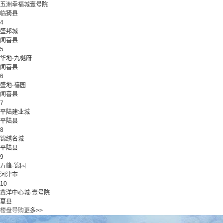
五洲幸福城壹号院
临猗县
4
盛邦城
闻喜县
5
华地·九樾府
闻喜县
6
盛地·禧园
闻喜县
7
平陆建业城
平陆县
8
锦绣名城
平陆县
9
万峰·锦园
河津市
10
鑫洋中心城·壹号院
夏县
楼盘导购
更多>>