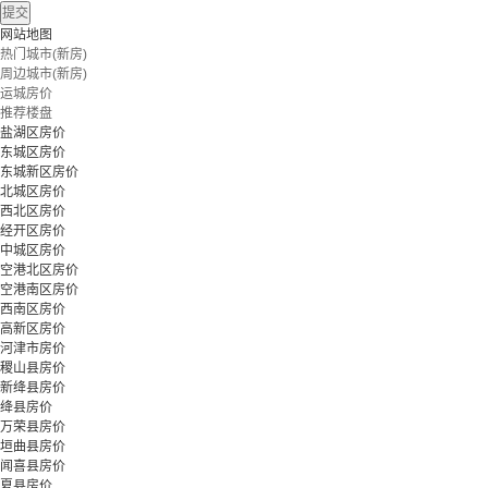
提交
网站地图
热门城市(新房)
周边城市(新房)
运城房价
推荐楼盘
盐湖区房价
东城区房价
东城新区房价
北城区房价
西北区房价
经开区房价
中城区房价
空港北区房价
空港南区房价
西南区房价
高新区房价
河津市房价
稷山县房价
新绛县房价
绛县房价
万荣县房价
垣曲县房价
闻喜县房价
夏县房价