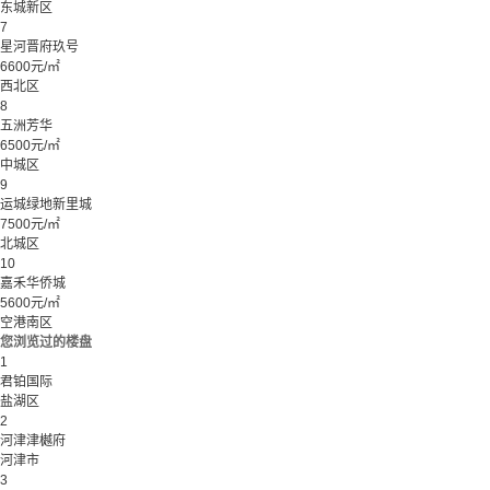
东城新区
7
星河晋府玖号
6600元/㎡
西北区
8
五洲芳华
6500元/㎡
中城区
9
运城绿地新里城
7500元/㎡
北城区
10
嘉禾华侨城
5600元/㎡
空港南区
您浏览过的楼盘
1
君铂国际
盐湖区
2
河津津樾府
河津市
3