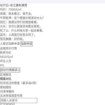
经开区
•
长江源东湖湾
均价：
7000元/㎡
英雄：我去看过，很齐全。
牛转乾坤：这个楼盘价格波动大么？
回忆：我建议你们去楼盘看看。
大头：也可以直接咨询置业管家。
吃了么：什么时候大家一起去看看。
蓝天：上周我已经签合同了。
雪花飘飘：好的呢。
人提交加群申请
加群申请
运城房价行情
新房均价
5610
元/㎡
环比上月
0%
房价行情解读

区域解读
楼盘对比
您浏览过的楼盘
（最多选4项）
君铂国际
河津津樾府
五洲幸福城壹号院