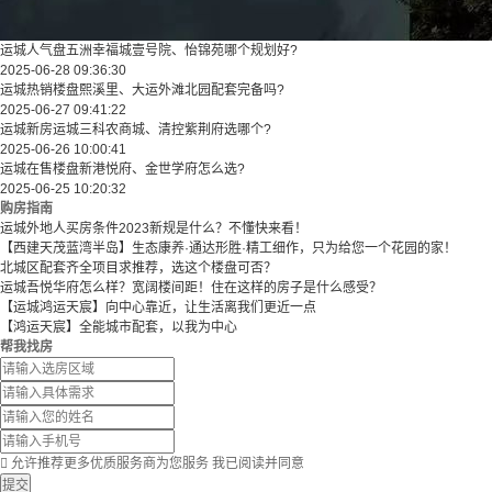
运城人气盘五洲幸福城壹号院、怡锦苑哪个规划好?
2025-06-28 09:36:30
运城热销楼盘熙溪里、大运外滩北园配套完备吗?
2025-06-27 09:41:22
运城新房运城三科农商城、清控紫荆府选哪个?
2025-06-26 10:00:41
运城在售楼盘新港悦府、金世学府怎么选?
2025-06-25 10:20:32
购房指南
运城外地人买房条件2023新规是什么？不懂快来看！
【西建天茂蓝湾半岛】生态康养·通达形胜·精工细作，只为给您一个花园的家！
北城区配套齐全项目求推荐，选这个楼盘可否？
运城吾悦华府怎么样？宽阔楼间距！住在这样的房子是什么感受？
【运城鸿运天宸】向中心靠近，让生活离我们更近一点
【鸿运天宸】全能城市配套，以我为中心
帮我找房

允许推荐更多优质服务商为您服务
我已阅读并同意
提交