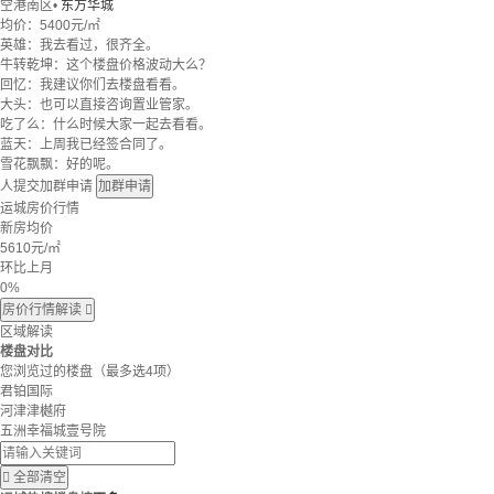
空港南区
•
东方华城
均价：
5400元/㎡
英雄：我去看过，很齐全。
牛转乾坤：这个楼盘价格波动大么？
回忆：我建议你们去楼盘看看。
大头：也可以直接咨询置业管家。
吃了么：什么时候大家一起去看看。
蓝天：上周我已经签合同了。
雪花飘飘：好的呢。
人提交加群申请
加群申请
运城房价行情
新房均价
5610
元/㎡
环比上月
0%
房价行情解读

区域解读
楼盘对比
您浏览过的楼盘
（最多选4项）
君铂国际
河津津樾府
五洲幸福城壹号院

全部清空