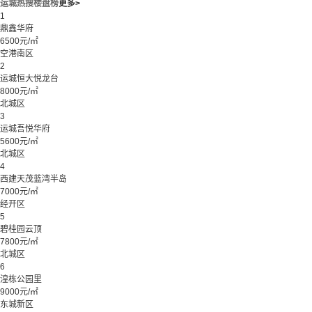
运城热搜楼盘榜
更多>
1
鼎鑫华府
6500元/㎡
空港南区
2
运城恒大悦龙台
8000元/㎡
北城区
3
运城吾悦华府
5600元/㎡
北城区
4
西建天茂蓝湾半岛
7000元/㎡
经开区
5
碧桂园云顶
7800元/㎡
北城区
6
湟栋公园里
9000元/㎡
东城新区