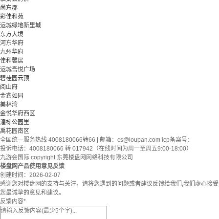
尚东郡
彩佳和苑
运城绿地新里城
东方大境
河东华府
九州华府
佳和馨居
运城吾悦广场
碧桂园云顶
阅山府
金鑫如园
美林湾
金悦华府西区
湟栋公园里
禹花园南区
全国统一服务热线 4008180066转66 | 邮箱：
cs@loupan.com
icp备案号：
投诉电话：4008180066 转 017942（在线时间为周一至周五9:00-18:00）
九游会国际 copyright 东莞楼盘网网络科技有限公司
楼盘网产品使用意见反馈
创建时间：
2026-02-07
感谢您对楼盘网的支持与关注，请将您遇到的问题或者建议反馈给我们,我们虚心接受
您最诚挚的意见和建议。
反馈内容
*