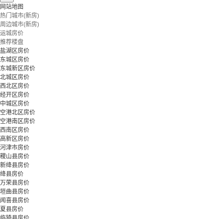
网站地图
热门城市(新房)
周边城市(新房)
运城房价
推荐楼盘
盐湖区房价
东城区房价
东城新区房价
北城区房价
西北区房价
经开区房价
中城区房价
空港北区房价
空港南区房价
西南区房价
高新区房价
河津市房价
稷山县房价
新绛县房价
绛县房价
万荣县房价
垣曲县房价
闻喜县房价
夏县房价
临猗县房价