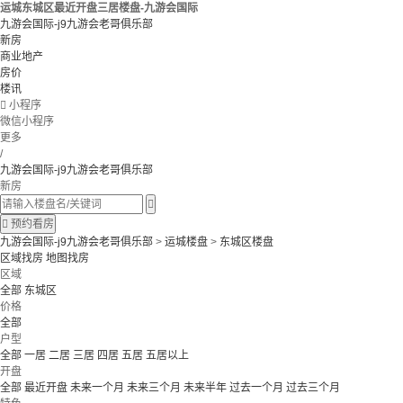
运城东城区最近开盘三居楼盘-九游会国际
九游会国际-j9九游会老哥俱乐部
新房
商业地产
房价
楼讯

小程序
微信小程序
更多
/
九游会国际-j9九游会老哥俱乐部
新房


预约看房
九游会国际-j9九游会老哥俱乐部
>
运城楼盘
>
东城区楼盘
区域找房
地图找房
区域
全部
东城区
价格
全部
户型
全部
一居
二居
三居
四居
五居
五居以上
开盘
全部
最近开盘
未来一个月
未来三个月
未来半年
过去一个月
过去三个月