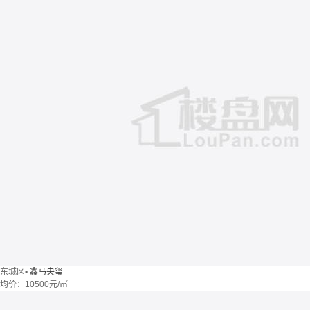
东城区
•
鑫马央玺
均价：
10500元/㎡