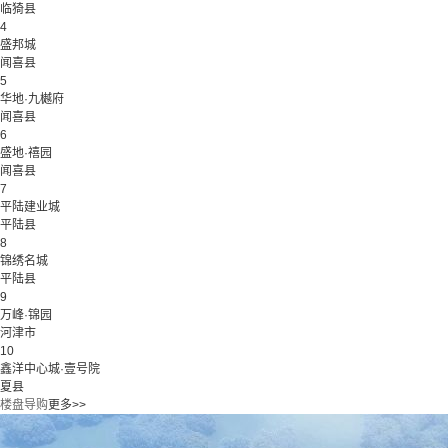
临猗县
4
盛邦城
闻喜县
5
华地·九樾府
闻喜县
6
盛地·禧园
闻喜县
7
平陆建业城
平陆县
8
锦绣名城
平陆县
9
万峰·锦园
河津市
10
鑫洋中心城·壹号院
夏县
楼盘导购
更多>>