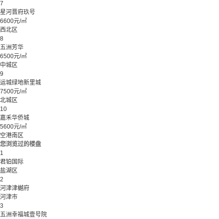
7
星河晋府玖号
6600元/㎡
西北区
8
五洲芳华
6500元/㎡
中城区
9
运城绿地新里城
7500元/㎡
北城区
10
嘉禾华侨城
5600元/㎡
空港南区
您浏览过的楼盘
1
君铂国际
盐湖区
2
河津津樾府
河津市
3
五洲幸福城壹号院