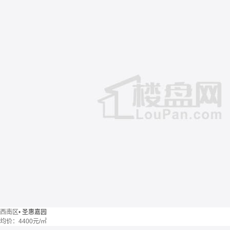
西南区
•
圣惠嘉园
均价：
4400元/㎡