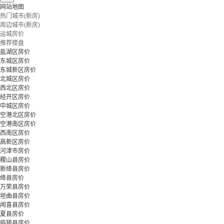
网站地图
热门城市(新房)
周边城市(新房)
运城房价
推荐楼盘
盐湖区房价
东城区房价
东城新区房价
北城区房价
西北区房价
经开区房价
中城区房价
空港北区房价
空港南区房价
西南区房价
高新区房价
河津市房价
稷山县房价
新绛县房价
绛县房价
万荣县房价
垣曲县房价
闻喜县房价
夏县房价
临猗县房价