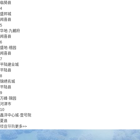
临猗县
4
盛邦城
闻喜县
5
华地·九樾府
闻喜县
6
盛地·禧园
闻喜县
7
平陆建业城
平陆县
8
锦绣名城
平陆县
9
万峰·锦园
河津市
10
鑫洋中心城·壹号院
夏县
楼盘导购
更多>>