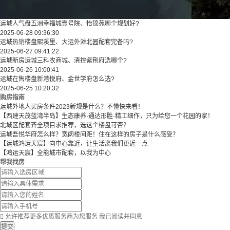
运城人气盘五洲幸福城壹号院、怡锦苑哪个规划好?
2025-06-28 09:36:30
运城热销楼盘熙溪里、大运外滩北园配套完备吗?
2025-06-27 09:41:22
运城新房运城三科农商城、清控紫荆府选哪个?
2025-06-26 10:00:41
运城在售楼盘新港悦府、金世学府怎么选?
2025-06-25 10:20:32
购房指南
运城外地人买房条件2023新规是什么？不懂快来看！
【西建天茂蓝湾半岛】生态康养·通达形胜·精工细作，只为给您一个花园的家！
北城区配套齐全项目求推荐，选这个楼盘可否？
运城吾悦华府怎么样？宽阔楼间距！住在这样的房子是什么感受？
【运城鸿运天宸】向中心靠近，让生活离我们更近一点
【鸿运天宸】全能城市配套，以我为中心
帮我找房

允许推荐更多优质服务商为您服务
我已阅读并同意
提交