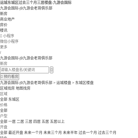
运城东城区过去三个月三居楼盘-九游会国际
九游会国际-j9九游会老哥俱乐部
新房
商业地产
房价
楼讯

小程序
微信小程序
更多
/
九游会国际-j9九游会老哥俱乐部
新房


预约看房
九游会国际-j9九游会老哥俱乐部
>
运城楼盘
>
东城区楼盘
区域找房
地图找房
区域
全部
东城区
价格
全部
户型
全部
一居
二居
三居
四居
五居
五居以上
开盘
全部
最近开盘
未来一个月
未来三个月
未来半年
过去一个月
过去三个月