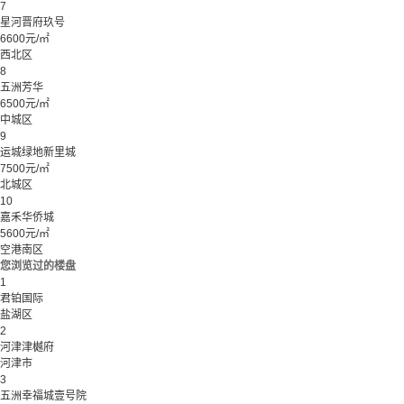
7
星河晋府玖号
6600元/㎡
西北区
8
五洲芳华
6500元/㎡
中城区
9
运城绿地新里城
7500元/㎡
北城区
10
嘉禾华侨城
5600元/㎡
空港南区
您浏览过的楼盘
1
君铂国际
盐湖区
2
河津津樾府
河津市
3
五洲幸福城壹号院