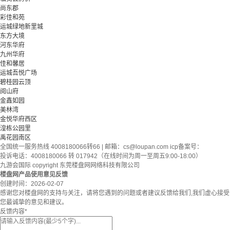
尚东郡
彩佳和苑
运城绿地新里城
东方大境
河东华府
九州华府
佳和馨居
运城吾悦广场
碧桂园云顶
阅山府
金鑫如园
美林湾
金悦华府西区
湟栋公园里
禹花园南区
全国统一服务热线 4008180066转66 | 邮箱：
cs@loupan.com
icp备案号：
投诉电话：4008180066 转 017942（在线时间为周一至周五9:00-18:00）
九游会国际 copyright 东莞楼盘网网络科技有限公司
楼盘网产品使用意见反馈
创建时间：
2026-02-07
感谢您对楼盘网的支持与关注，请将您遇到的问题或者建议反馈给我们,我们虚心接受
您最诚挚的意见和建议。
反馈内容
*