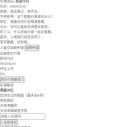
空港南区
•
鼎鑫华府
均价：
6500元/㎡
英雄：我去看过，很齐全。
牛转乾坤：这个楼盘价格波动大么？
回忆：我建议你们去楼盘看看。
大头：也可以直接咨询置业管家。
吃了么：什么时候大家一起去看看。
蓝天：上周我已经签合同了。
雪花飘飘：好的呢。
人提交加群申请
加群申请
运城房价行情
新房均价
5610
元/㎡
环比上月
0%
房价行情解读

区域解读
楼盘对比
您浏览过的楼盘
（最多选4项）
君铂国际
河津津樾府
五洲幸福城壹号院

全部清空