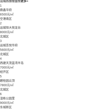
运城热搜楼盘榜
更多>
1
鼎鑫华府
6500元/㎡
空港南区
2
运城恒大悦龙台
8000元/㎡
北城区
3
运城吾悦华府
5600元/㎡
北城区
4
西建天茂蓝湾半岛
7000元/㎡
经开区
5
碧桂园云顶
7800元/㎡
北城区
6
湟栋公园里
9000元/㎡
东城新区