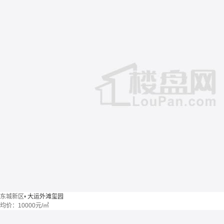
东城新区
•
大运外滩玺园
均价：
10000元/㎡