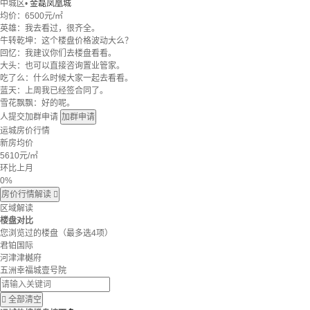
中城区
•
金磊凤凰城
均价：
6500元/㎡
英雄：我去看过，很齐全。
牛转乾坤：这个楼盘价格波动大么？
回忆：我建议你们去楼盘看看。
大头：也可以直接咨询置业管家。
吃了么：什么时候大家一起去看看。
蓝天：上周我已经签合同了。
雪花飘飘：好的呢。
人提交加群申请
加群申请
运城房价行情
新房均价
5610
元/㎡
环比上月
0%
房价行情解读

区域解读
楼盘对比
您浏览过的楼盘
（最多选4项）
君铂国际
河津津樾府
五洲幸福城壹号院

全部清空