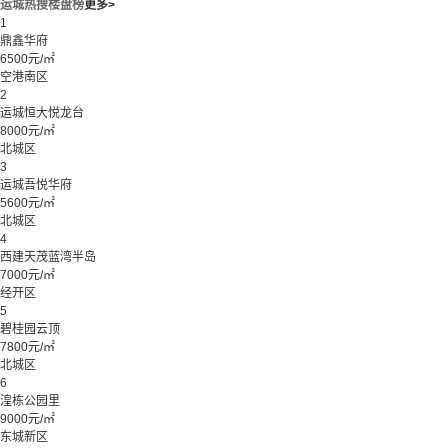
运城热搜楼盘榜
更多>
1
鼎鑫华府
6500元/㎡
空港南区
2
运城恒大悦龙台
8000元/㎡
北城区
3
运城吾悦华府
5600元/㎡
北城区
4
西建天茂蓝湾半岛
7000元/㎡
经开区
5
碧桂园云顶
7800元/㎡
北城区
6
湟栋公园里
9000元/㎡
东城新区