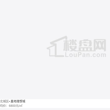
北城区
•
鑫地理想城
均价：
6800元/㎡