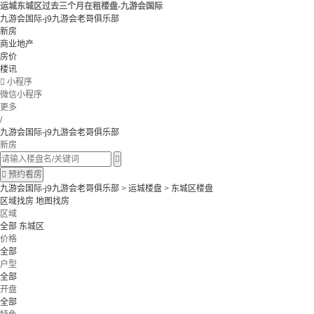
运城东城区过去三个月在租楼盘-九游会国际
九游会国际-j9九游会老哥俱乐部
新房
商业地产
房价
楼讯

小程序
微信小程序
更多
/
九游会国际-j9九游会老哥俱乐部
新房


预约看房
九游会国际-j9九游会老哥俱乐部
>
运城楼盘
>
东城区楼盘
区域找房
地图找房
区域
全部
东城区
价格
全部
户型
全部
开盘
全部