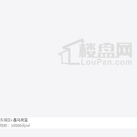
东城区
•
鑫马央玺
均价：
10500元/㎡