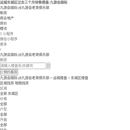
运城东城区过去三个月待售楼盘-九游会国际
九游会国际-j9九游会老哥俱乐部
新房
商业地产
房价
楼讯

小程序
微信小程序
更多
/
九游会国际-j9九游会老哥俱乐部
新房


预约看房
九游会国际-j9九游会老哥俱乐部
>
运城楼盘
>
东城区楼盘
区域找房
地图找房
区域
全部
东城区
价格
全部
户型
全部
开盘
全部