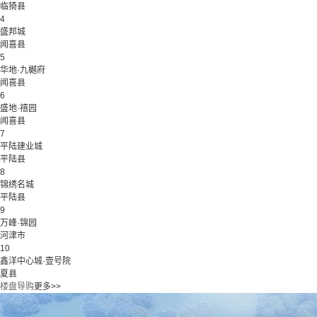
临猗县
4
盛邦城
闻喜县
5
华地·九樾府
闻喜县
6
盛地·禧园
闻喜县
7
平陆建业城
平陆县
8
锦绣名城
平陆县
9
万峰·锦园
河津市
10
鑫洋中心城·壹号院
夏县
楼盘导购
更多>>