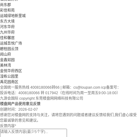
尚东郡
彩佳和苑
运城绿地新里城
东方大境
河东华府
九州华府
佳和馨居
运城吾悦广场
碧桂园云顶
阅山府
金鑫如园
美林湾
金悦华府西区
湟栋公园里
禹花园南区
全国统一服务热线 4008180066转66 | 邮箱：
cs@loupan.com
icp备案号：
投诉电话：4008180066 转 017942（在线时间为周一至周五9:00-18:00）
九游会国际 copyright 东莞楼盘网网络科技有限公司
楼盘网产品使用意见反馈
创建时间：
2026-02-07
感谢您对楼盘网的支持与关注，请将您遇到的问题或者建议反馈给我们,我们虚心接受
您最诚挚的意见和建议。
反馈内容
*