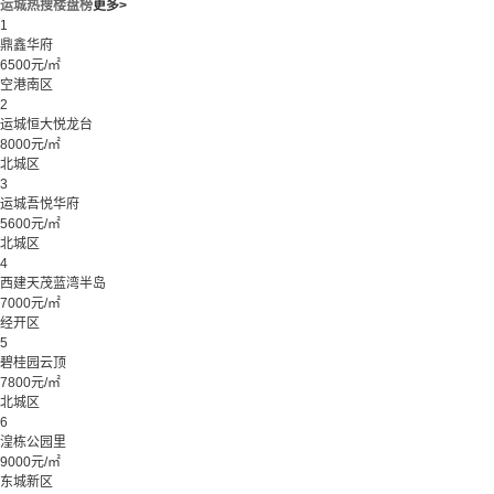
运城热搜楼盘榜
更多>
1
鼎鑫华府
6500元/㎡
空港南区
2
运城恒大悦龙台
8000元/㎡
北城区
3
运城吾悦华府
5600元/㎡
北城区
4
西建天茂蓝湾半岛
7000元/㎡
经开区
5
碧桂园云顶
7800元/㎡
北城区
6
湟栋公园里
9000元/㎡
东城新区