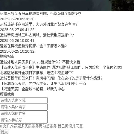
运城人气盘五洲幸福城壹号院、怡锦苑哪个规划好?
2025-06-28 09:36:30
运城热销楼盘熙溪里、大运外滩北园配套完备吗?
2025-06-27 09:41:22
运城新房运城三科农商城、清控紫荆府选哪个?
2025-06-26 10:00:41
运城在售楼盘新港悦府、金世学府怎么选?
2025-06-25 10:20:32
购房指南
运城外地人买房条件2023新规是什么？不懂快来看！
【西建天茂蓝湾半岛】生态康养·通达形胜·精工细作，只为给您一个花园的家！
北城区配套齐全项目求推荐，选这个楼盘可否？
运城吾悦华府怎么样？宽阔楼间距！住在这样的房子是什么感受？
【运城鸿运天宸】向中心靠近，让生活离我们更近一点
【鸿运天宸】全能城市配套，以我为中心
帮我找房

允许推荐更多优质服务商为您服务
我已阅读并同意
提交