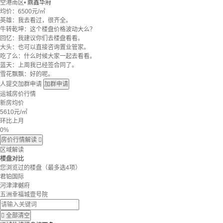
空港南区
•
鼎鑫华府
均价：
6500元/㎡
英雄：我去看过，很齐全。
牛转乾坤：这个楼盘价格波动大么？
回忆：我建议你们去楼盘看看。
大头：也可以直接咨询置业管家。
吃了么：什么时候大家一起去看看。
蓝天：上周我已经签合同了。
雪花飘飘：好的呢。
人提交加群申请
加群申请
运城房价行情
新房均价
5610
元/㎡
环比上月
0%
房价行情解读

区域解读
楼盘对比
您浏览过的楼盘
（最多选4项）
君铂国际
河津津樾府
五洲幸福城壹号院

全部清空