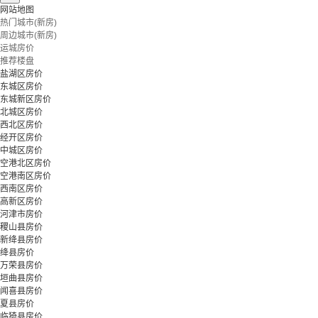
网站地图
热门城市(新房)
周边城市(新房)
运城房价
推荐楼盘
盐湖区房价
东城区房价
东城新区房价
北城区房价
西北区房价
经开区房价
中城区房价
空港北区房价
空港南区房价
西南区房价
高新区房价
河津市房价
稷山县房价
新绛县房价
绛县房价
万荣县房价
垣曲县房价
闻喜县房价
夏县房价
临猗县房价