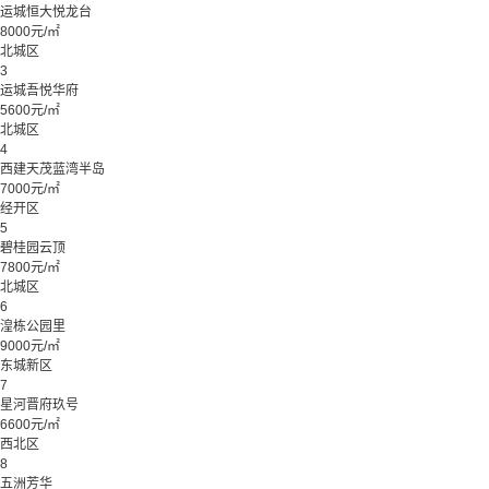
运城恒大悦龙台
8000元/㎡
北城区
3
运城吾悦华府
5600元/㎡
北城区
4
西建天茂蓝湾半岛
7000元/㎡
经开区
5
碧桂园云顶
7800元/㎡
北城区
6
湟栋公园里
9000元/㎡
东城新区
7
星河晋府玖号
6600元/㎡
西北区
8
五洲芳华