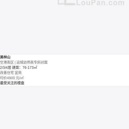
美林山
空港南区 | 运城幼师高专斜对面
2/3/4居
建面：76-173㎡
改善住宅
宜商
均价
4900
元/㎡
最受关注的楼盘