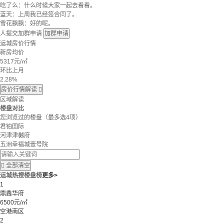
吃了么：什么时候大家一起去看看。
蓝天：上周我已经签合同了。
雪花飘飘：好的呢。
人提交加群申请
加群申请
运城房价行情
新房均价
5317
元/㎡
环比上月
2.28%
房价行情解读

区域解读
楼盘对比
您浏览过的楼盘
（最多选4项）
君铂国际
河津津樾府
五洲幸福城壹号院

全部清空
运城热搜楼盘榜
更多>
1
鼎鑫华府
6500元/㎡
空港南区
2