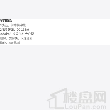
星河尚品
北城区 | 涑水街中段
2/4居
建面：90-168㎡
品牌地产
改善住宅
大户型
现房，交房快，入住便利
均价
7000
元/㎡