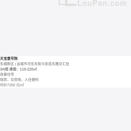
天宝壹号院
东城新区 | 运城市河东东街与安邑东路交汇处
3/4居
建面：110-220㎡
改善住宅
现房，交房快，入住便利
均价
7200
元/㎡