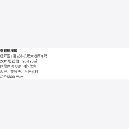
恺鑫橄榄城
经开区 | 运城市机场大道库东路
2/3/4居
建面：90-198㎡
刚需住宅
现房
团购优惠
现房，交房快，入住便利
均价
6800
元/㎡