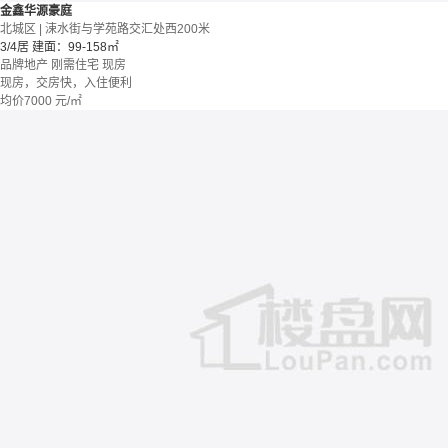
金鑫华源豪庭
北城区 | 涑水街与学苑路交汇处西200米
3/4居
建面：99-158㎡
品牌地产
刚需住宅
现房
现房，交房快，入住便利
均价
7000
元/㎡