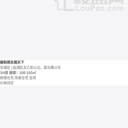
丽和苑东观天下
东城区 | 盐湖区太乙街以北，晨光路以东
3/4居
建面：106-163㎡
刚需住宅
改善住宅
宜商
价格待定