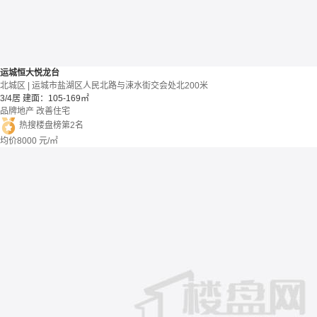
运城恒大悦龙台
北城区 | 运城市盐湖区人民北路与涑水街交会处北200米
3/4居
建面：105-169㎡
品牌地产
改善住宅
热搜楼盘榜第2名
均价
8000
元/㎡