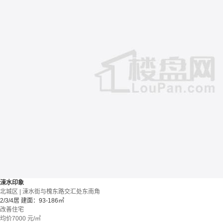
涑水印象
北城区 | 涑水街与槐东路交汇处东南角
2/3/4居
建面：93-186㎡
改善住宅
均价
7000
元/㎡