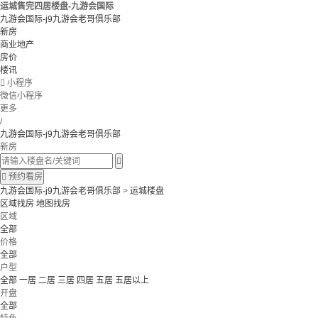
运城售完四居楼盘-九游会国际
九游会国际-j9九游会老哥俱乐部
新房
商业地产
房价
楼讯

小程序
微信小程序
更多
/
九游会国际-j9九游会老哥俱乐部
新房


预约看房
九游会国际-j9九游会老哥俱乐部
>
运城楼盘
区域找房
地图找房
区域
全部
价格
全部
户型
全部
一居
二居
三居
四居
五居
五居以上
开盘
全部