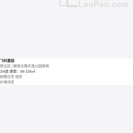
飞科嘉园
西北区 | 解放北路天逸公园南侧
3/4居
建面：98-156㎡
刚需住宅
现房
价格待定