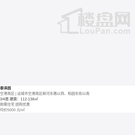
泰泽园
空港南区 | 运城市空港南区柳河东路以西、柏园东街以南
3/4居
建面：112-138㎡
刚需住宅
团购优惠
均价
5000
元/㎡