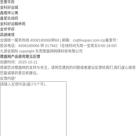
圣惠华府
金科好运城
鑫隆祥公寓
鑫星玖阅府
金科好运翰林苑
金世学府
昌建峰璟
全国统一服务热线 4008180066转66 | 邮箱：
cs@loupan.com
icp备案号：
投诉电话：4008180066 转 017942（在线时间为周一至周五9:00-18:00）
九游会国际 copyright 东莞楼盘网网络科技有限公司
楼盘网产品使用意见反馈
创建时间：
2025-10-21
感谢您对楼盘网的支持与关注，请将您遇到的问题或者建议反馈给我们,我们虚心接受
您最诚挚的意见和建议。
反馈内容
*