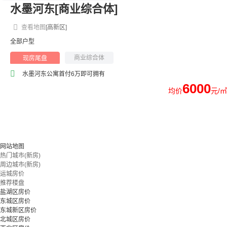
水墨河东[商业综合体]
查看地图
[高新区]
全部户型
商业综合体
现房尾盘
水墨河东公寓首付6万即可拥有
6000
均价
元/㎡
网站地图
热门城市(新房)
周边城市(新房)
运城房价
推荐楼盘
盐湖区房价
东城区房价
东城新区房价
北城区房价