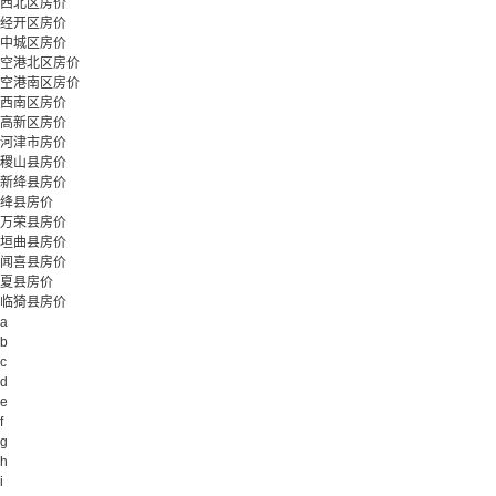
西北区房价
经开区房价
中城区房价
空港北区房价
空港南区房价
西南区房价
高新区房价
河津市房价
稷山县房价
新绛县房价
绛县房价
万荣县房价
垣曲县房价
闻喜县房价
夏县房价
临猗县房价
a
b
c
d
e
f
g
h
i