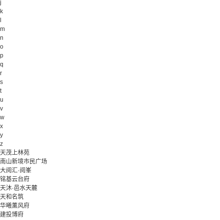
j
k
l
m
n
o
p
q
r
s
t
u
v
w
x
y
z
天茂上林苑
南山新境市民广场
大阅汇·阅峯
铭基云台府
天沐·邑水天麓
天和名筑
华曦薰风府
建投博府