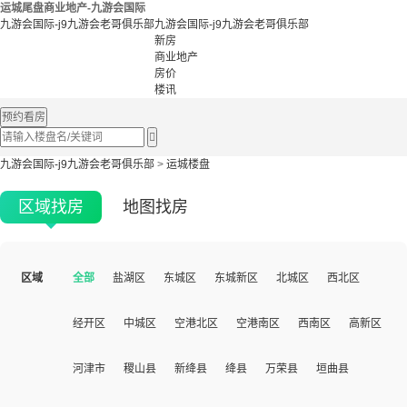
运城尾盘商业地产-九游会国际
九游会国际-j9九游会老哥俱乐部
九游会国际-j9九游会老哥俱乐部
新房
商业地产
房价
楼讯
预约看房

九游会国际-j9九游会老哥俱乐部
>
运城楼盘
区域找房
地图找房
区域
全部
盐湖区
东城区
东城新区
北城区
西北区
经开区
中城区
空港北区
空港南区
西南区
高新区
河津市
稷山县
新绛县
绛县
万荣县
垣曲县