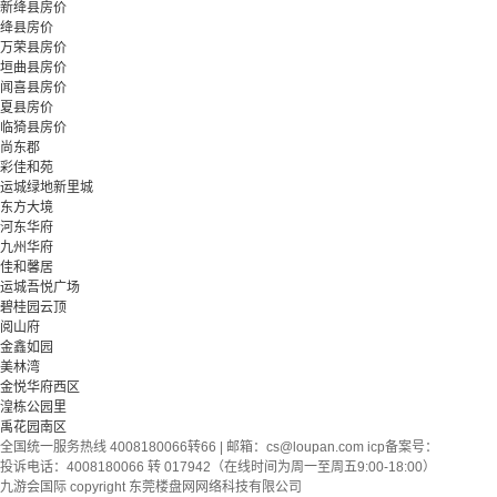
新绛县房价
绛县房价
万荣县房价
垣曲县房价
闻喜县房价
夏县房价
临猗县房价
尚东郡
彩佳和苑
运城绿地新里城
东方大境
河东华府
九州华府
佳和馨居
运城吾悦广场
碧桂园云顶
阅山府
金鑫如园
美林湾
金悦华府西区
湟栋公园里
禹花园南区
全国统一服务热线 4008180066转66 | 邮箱：
cs@loupan.com
icp备案号：
投诉电话：4008180066 转 017942（在线时间为周一至周五9:00-18:00）
九游会国际 copyright 东莞楼盘网网络科技有限公司