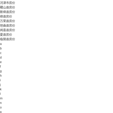
河津市房价
稷山县房价
新绛县房价
绛县房价
万荣县房价
垣曲县房价
闻喜县房价
夏县房价
临猗县房价
a
b
c
d
e
f
g
h
i
j
k
l
m
n
o
p