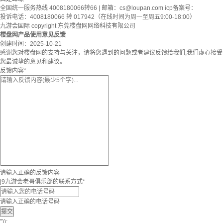
全国统一服务热线 4008180066转66 | 邮箱：
cs@loupan.com
icp备案号：
投诉电话：4008180066 转 017942（在线时间为周一至周五9:00-18:00）
九游会国际 copyright 东莞楼盘网网络科技有限公司
楼盘网产品使用意见反馈
创建时间：
2025-10-21
感谢您对楼盘网的支持与关注，请将您遇到的问题或者建议反馈给我们,我们虚心接受
您最诚挚的意见和建议。
反馈内容
*
请输入正确的反馈内容
j9九游会老哥俱乐部的联系方式
*
请输入正确的电话号码
提交
"));