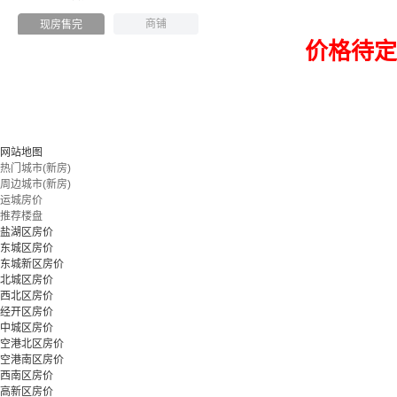
商铺
现房售完
价格待定
网站地图
热门城市(新房)
周边城市(新房)
运城房价
推荐楼盘
盐湖区房价
东城区房价
东城新区房价
北城区房价
西北区房价
经开区房价
中城区房价
空港北区房价
空港南区房价
西南区房价
高新区房价