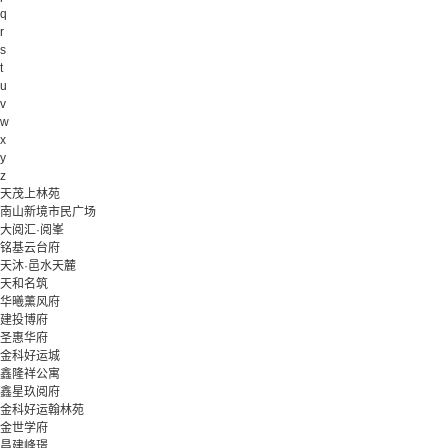
q
r
s
t
u
v
w
x
y
z
天茂上林苑
南山新境市民广场
大阅汇·阅峯
铭基云台府
天沐·邑水天麓
天和名筑
华曦薰风府
建投博府
圣惠华府
金科好运城
鑫隆祥公寓
鑫星玖阅府
金科好运翰林苑
金世学府
昌建峰璟