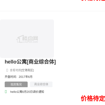
hello公寓[商业综合体]
查看地图
[空港南区]
开盘时间：2017年6月
商业综合体
现房售完
hello公寓6月20日调价通知
价格待定