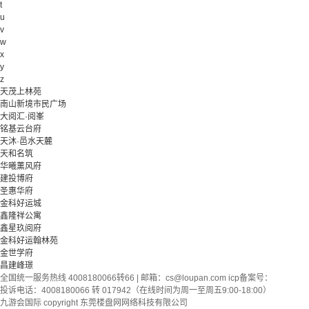
t
u
v
w
x
y
z
天茂上林苑
南山新境市民广场
大阅汇·阅峯
铭基云台府
天沐·邑水天麓
天和名筑
华曦薰风府
建投博府
圣惠华府
金科好运城
鑫隆祥公寓
鑫星玖阅府
金科好运翰林苑
金世学府
昌建峰璟
全国统一服务热线 4008180066转66 | 邮箱：
cs@loupan.com
icp备案号：
投诉电话：4008180066 转 017942（在线时间为周一至周五9:00-18:00）
九游会国际 copyright 东莞楼盘网网络科技有限公司