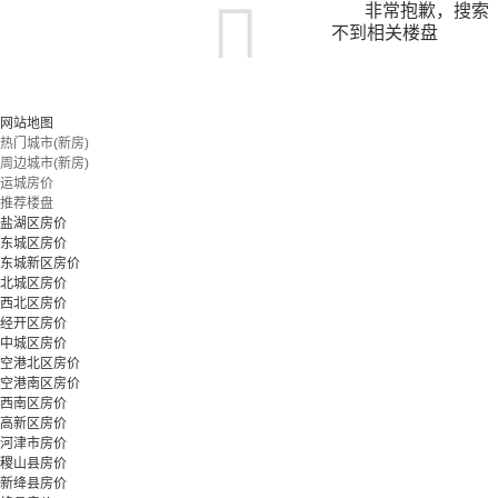
非常抱歉，搜索
不到相关楼盘
您可以尝试扩大搜索范围，或更改搜索关键词
网站地图
热门城市(新房)
周边城市(新房)
立即预约
运城房价
推荐楼盘
盐湖区房价
东城区房价
东城新区房价
北城区房价
西北区房价
经开区房价
中城区房价
空港北区房价
空港南区房价
西南区房价
高新区房价
河津市房价
稷山县房价
新绛县房价