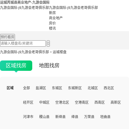
运城芮城县商业地产-九游会国际
九游会国际-j9九游会老哥俱乐部
九游会国际-j9九游会老哥俱乐部
新房
商业地产
房价
楼讯
预约看房

九游会国际-j9九游会老哥俱乐部
>
运城楼盘
区域找房
地图找房
区域
全部
盐湖区
东城区
东城新区
北城区
西北区
经开区
中城区
空港北区
空港南区
西南区
高新区
河津市
稷山县
新绛县
绛县
万荣县
垣曲县