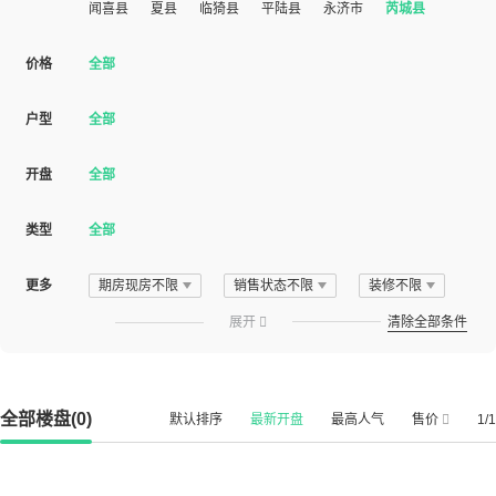
闻喜县
夏县
临猗县
平陆县
永济市
芮城县
价格
全部
户型
全部
开盘
全部
类型
全部
更多
期房现房不限
销售状态不限
装修不限
展开

清除全部条件
全部楼盘(0)
默认排序
最新开盘
最高人气
售价
1/1