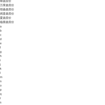
绛县房价
万荣县房价
垣曲县房价
闻喜县房价
夏县房价
临猗县房价
a
b
c
d
e
f
g
h
i
j
k
l
m
n
o
p
q
r
s