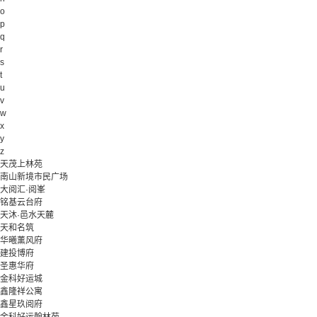
o
p
q
r
s
t
u
v
w
x
y
z
天茂上林苑
南山新境市民广场
大阅汇·阅峯
铭基云台府
天沐·邑水天麓
天和名筑
华曦薰风府
建投博府
圣惠华府
金科好运城
鑫隆祥公寓
鑫星玖阅府