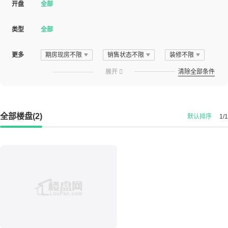
开盘
全部
类型
全部
更多
期房现房不限
销售状态不限
装修不限
展开

清除全部条件
全部楼盘(2)
默认排序
1/1