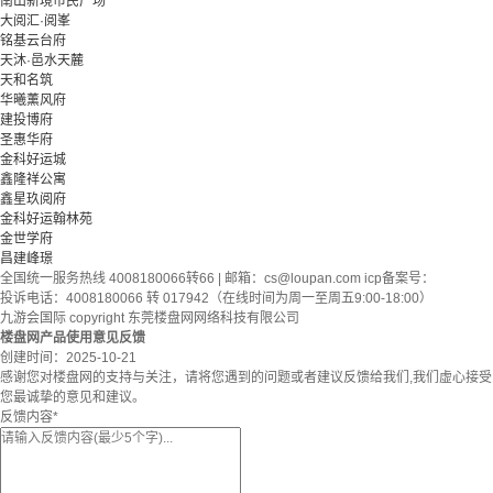
南山新境市民广场
大阅汇·阅峯
铭基云台府
天沐·邑水天麓
天和名筑
华曦薰风府
建投博府
圣惠华府
金科好运城
鑫隆祥公寓
鑫星玖阅府
金科好运翰林苑
金世学府
昌建峰璟
全国统一服务热线 4008180066转66 | 邮箱：
cs@loupan.com
icp备案号：
投诉电话：4008180066 转 017942（在线时间为周一至周五9:00-18:00）
九游会国际 copyright 东莞楼盘网网络科技有限公司
楼盘网产品使用意见反馈
创建时间：
2025-10-21
感谢您对楼盘网的支持与关注，请将您遇到的问题或者建议反馈给我们,我们虚心接受
您最诚挚的意见和建议。
反馈内容
*