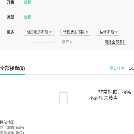
开盘
全部
类型
全部
更多
期房现房不限
销售状态不限
装修不限
展开

清除全部条件
全部楼盘(0)
默认排序
1/1
非常抱歉，搜索
不到相关楼盘
您可以尝试扩大搜索范围，或更改搜索关键词
网站地图
热门城市(新房)
周边城市(新房)