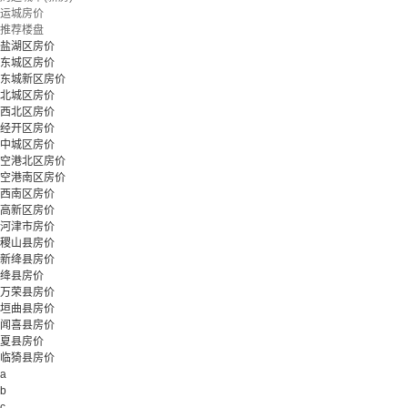
立即预约
运城房价
推荐楼盘
盐湖区房价
东城区房价
东城新区房价
北城区房价
西北区房价
经开区房价
中城区房价
空港北区房价
空港南区房价
西南区房价
高新区房价
河津市房价
稷山县房价
新绛县房价
绛县房价
万荣县房价
垣曲县房价
闻喜县房价
夏县房价
临猗县房价
a
b
c