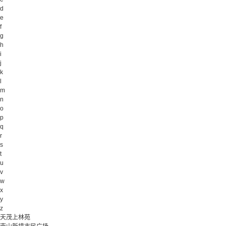
d
e
f
g
h
i
j
k
l
m
n
o
p
q
r
s
t
u
v
w
x
y
z
天茂上林苑