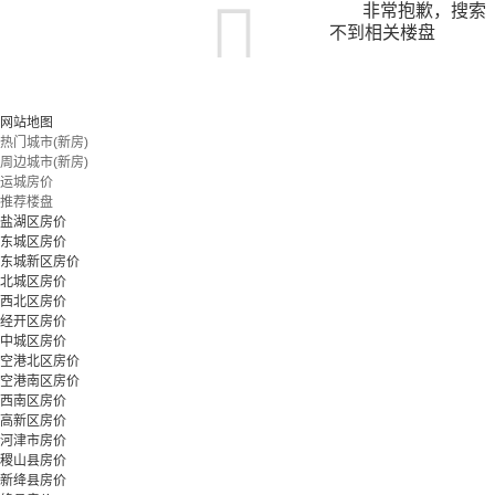
非常抱歉，搜索
不到相关楼盘
您可以尝试扩大搜索范围，或更改搜索关键词
网站地图
热门城市(新房)
周边城市(新房)
立即预约
运城房价
推荐楼盘
盐湖区房价
东城区房价
东城新区房价
北城区房价
西北区房价
经开区房价
中城区房价
空港北区房价
空港南区房价
西南区房价
高新区房价
河津市房价
稷山县房价
新绛县房价