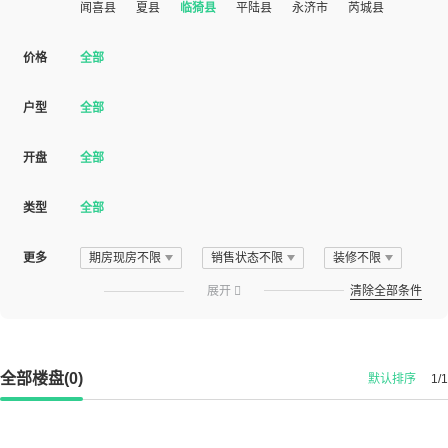
闻喜县
夏县
临猗县
平陆县
永济市
芮城县
价格
全部
户型
全部
开盘
全部
类型
全部
更多
期房现房不限
销售状态不限
装修不限
展开

清除全部条件
全部楼盘(0)
默认排序
1/1