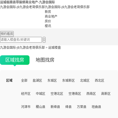
运城临猗县带装修商业地产-九游会国际
九游会国际-j9九游会老哥俱乐部
九游会国际-j9九游会老哥俱乐部
新房
商业地产
房价
楼讯
预约看房

九游会国际-j9九游会老哥俱乐部
>
运城楼盘
区域找房
地图找房
区域
全部
盐湖区
东城区
东城新区
北城区
西北区
经开区
中城区
空港北区
空港南区
西南区
高新区
河津市
稷山县
新绛县
绛县
万荣县
垣曲县