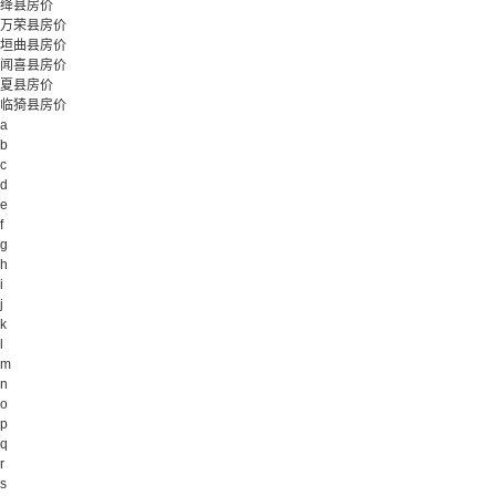
绛县房价
万荣县房价
垣曲县房价
闻喜县房价
夏县房价
临猗县房价
a
b
c
d
e
f
g
h
i
j
k
l
m
n
o
p
q
r
s