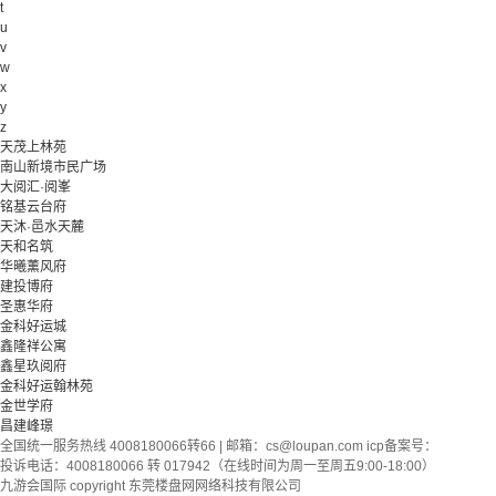
t
u
v
w
x
y
z
天茂上林苑
南山新境市民广场
大阅汇·阅峯
铭基云台府
天沐·邑水天麓
天和名筑
华曦薰风府
建投博府
圣惠华府
金科好运城
鑫隆祥公寓
鑫星玖阅府
金科好运翰林苑
金世学府
昌建峰璟
全国统一服务热线 4008180066转66 | 邮箱：
cs@loupan.com
icp备案号：
投诉电话：4008180066 转 017942（在线时间为周一至周五9:00-18:00）
九游会国际 copyright 东莞楼盘网网络科技有限公司