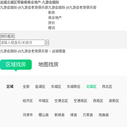
运城北城区带装修商业地产-九游会国际
九游会国际-j9九游会老哥俱乐部
九游会国际-j9九游会老哥俱乐部
新房
商业地产
房价
楼讯
预约看房

九游会国际-j9九游会老哥俱乐部
>
运城楼盘
区域找房
地图找房
区域
全部
盐湖区
东城区
东城新区
北城区
西北区
经开区
中城区
空港北区
空港南区
西南区
高新区
河津市
稷山县
新绛县
绛县
万荣县
垣曲县