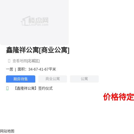
鑫隆祥公寓[商业公寓]
查看地图
[北城区]
一居
|
面积：34-67-41-67平米
商业公寓
公寓
期房待售
【鑫隆祥公寓】签约仪式
价格待定
网站地图