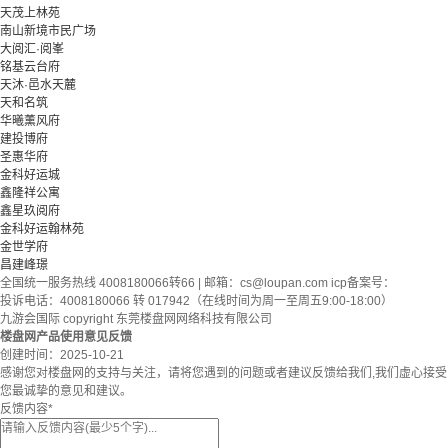
天茂上林苑
南山新境市民广场
大阅汇·阅峯
铭基云台府
天沐·邑水天麓
天和名筑
华曦薰风府
建投博府
圣惠华府
金科好运城
鑫隆祥公寓
鑫星玖阅府
金科好运翰林苑
金世学府
昌建峰璟
全国统一服务热线 4008180066转66 | 邮箱：
cs@loupan.com
icp备案号：
投诉电话：4008180066 转 017942（在线时间为周一至周五9:00-18:00）
九游会国际 copyright 东莞楼盘网网络科技有限公司
楼盘网产品使用意见反馈
创建时间：
2025-10-21
感谢您对楼盘网的支持与关注，请将您遇到的问题或者建议反馈给我们,我们虚心接受
您最诚挚的意见和建议。
反馈内容
*