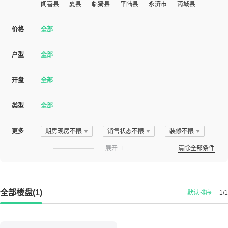
闻喜县
夏县
临猗县
平陆县
永济市
芮城县
价格
全部
户型
全部
开盘
全部
类型
全部
更多
期房现房不限
销售状态不限
装修不限
展开

清除全部条件
全部楼盘(1)
默认排序
1/1