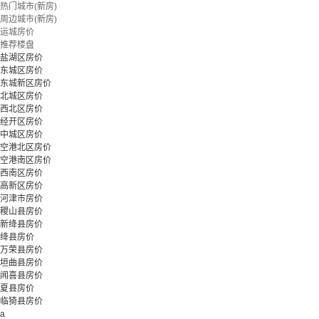
热门城市(新房)
周边城市(新房)
运城房价
推荐楼盘
盐湖区房价
东城区房价
东城新区房价
北城区房价
西北区房价
经开区房价
中城区房价
空港北区房价
空港南区房价
西南区房价
高新区房价
河津市房价
稷山县房价
新绛县房价
绛县房价
万荣县房价
垣曲县房价
闻喜县房价
夏县房价
临猗县房价
a