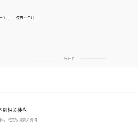
一个月
过去三个月
展开

不到相关楼盘
围，或更改搜索关键词