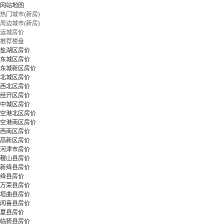
网站地图
热门城市(新房)
周边城市(新房)
运城房价
推荐楼盘
盐湖区房价
东城区房价
东城新区房价
北城区房价
西北区房价
经开区房价
中城区房价
空港北区房价
空港南区房价
西南区房价
高新区房价
河津市房价
稷山县房价
新绛县房价
绛县房价
万荣县房价
垣曲县房价
闻喜县房价
夏县房价
临猗县房价