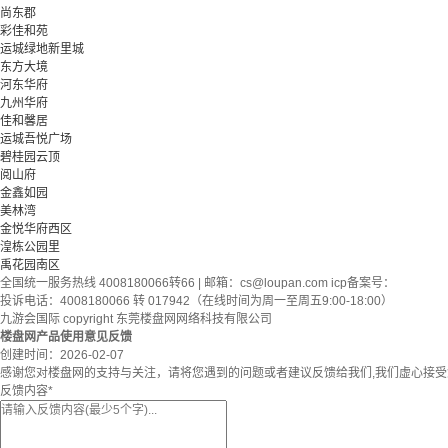
尚东郡
彩佳和苑
运城绿地新里城
东方大境
河东华府
九州华府
佳和馨居
运城吾悦广场
碧桂园云顶
阅山府
金鑫如园
美林湾
金悦华府西区
湟栋公园里
禹花园南区
全国统一服务热线 4008180066转66 | 邮箱：
cs@loupan.com
icp备案号：
投诉电话：4008180066 转 017942（在线时间为周一至周五9:00-18:00）
九游会国际 copyright 东莞楼盘网网络科技有限公司
楼盘网产品使用意见反馈
创建时间：
2026-02-07
感谢您对楼盘网的支持与关注，请将您遇到的问题或者建议反馈给我们,我们虚心接
反馈内容
*