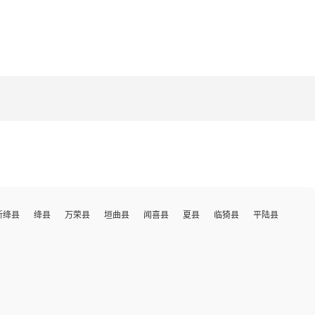
新绛县
绛县
万荣县
垣曲县
闻喜县
夏县
临猗县
平陆县