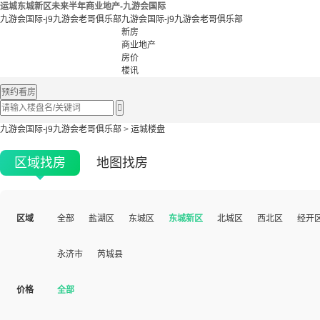
运城东城新区未来半年商业地产-九游会国际
九游会国际-j9九游会老哥俱乐部
九游会国际-j9九游会老哥俱乐部
新房
商业地产
房价
楼讯
预约看房

九游会国际-j9九游会老哥俱乐部
>
运城楼盘
区域找房
地图找房
区域
全部
盐湖区
东城区
东城新区
北城区
西北区
经开
永济市
芮城县
价格
全部