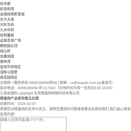
尚东郡
彩佳和苑
运城绿地新里城
东方大境
河东华府
九州华府
佳和馨居
运城吾悦广场
碧桂园云顶
阅山府
金鑫如园
美林湾
金悦华府西区
湟栋公园里
禹花园南区
全国统一服务热线 4008180066转66 | 邮箱：
cs@loupan.com
icp备案号：
投诉电话：4008180066 转 017942（在线时间为周一至周五9:00-18:00）
九游会国际 copyright 东莞楼盘网网络科技有限公司
楼盘网产品使用意见反馈
创建时间：
2026-02-07
感谢您对楼盘网的支持与关注，请将您遇到的问题或者建议反馈给我们,我们虚心接
反馈内容
*