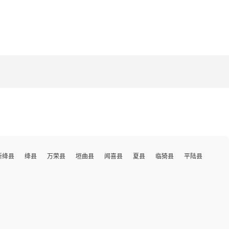
新绛县
绛县
万荣县
垣曲县
闻喜县
夏县
临猗县
平陆县