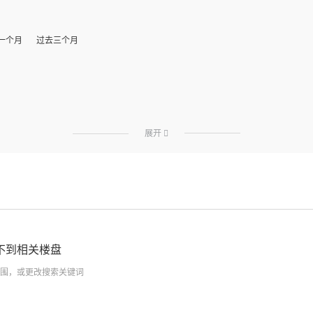
一个月
过去三个月
展开

不到相关楼盘
围，或更改搜索关键词