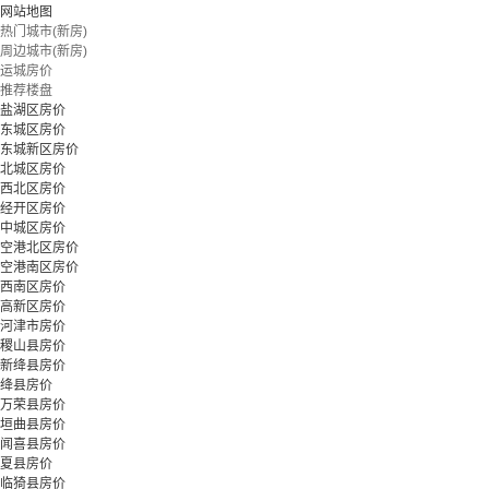
网站地图
热门城市(新房)
周边城市(新房)
运城房价
推荐楼盘
盐湖区房价
东城区房价
东城新区房价
北城区房价
西北区房价
经开区房价
中城区房价
空港北区房价
空港南区房价
西南区房价
高新区房价
河津市房价
稷山县房价
新绛县房价
绛县房价
万荣县房价
垣曲县房价
闻喜县房价
夏县房价
临猗县房价