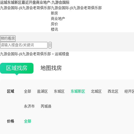
运城东城新区最近开盘商业地产-九游会国际
九游会国际-j9九游会老哥俱乐部
九游会国际-j9九游会老哥俱乐部
新房
商业地产
房价
楼讯
预约看房

九游会国际-j9九游会老哥俱乐部
>
运城楼盘
区域找房
地图找房
区域
全部
盐湖区
东城区
东城新区
北城区
西北区
经开
永济市
芮城县
价格
全部