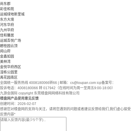
尚东郡
彩佳和苑
运城绿地新里城
东方大境
河东华府
九州华府
佳和馨居
运城吾悦广场
碧桂园云顶
阅山府
金鑫如园
美林湾
金悦华府西区
湟栋公园里
禹花园南区
全国统一服务热线 4008180066转66 | 邮箱：
cs@loupan.com
icp备案号：
投诉电话：4008180066 转 017942（在线时间为周一至周五9:00-18:00）
九游会国际 copyright 东莞楼盘网网络科技有限公司
楼盘网产品使用意见反馈
创建时间：
2026-02-07
感谢您对楼盘网的支持与关注，请将您遇到的问题或者建议反馈给我们,我们虚心接
反馈内容
*