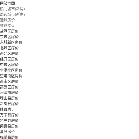
网站地图
热门城市(新房)
周边城市(新房)
运城房价
推荐楼盘
盐湖区房价
东城区房价
东城新区房价
北城区房价
西北区房价
经开区房价
中城区房价
空港北区房价
空港南区房价
西南区房价
高新区房价
河津市房价
稷山县房价
新绛县房价
绛县房价
万荣县房价
垣曲县房价
闻喜县房价
夏县房价
临猗县房价