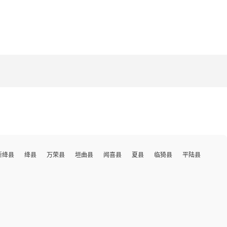
新绛县
绛县
万荣县
垣曲县
闻喜县
夏县
临猗县
平陆县