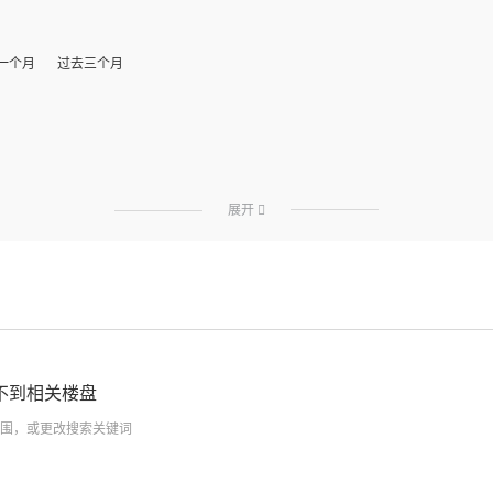
一个月
过去三个月
展开

不到相关楼盘
围，或更改搜索关键词