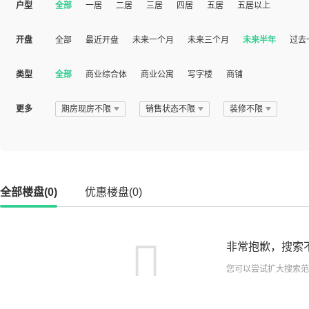
户型
全部
一居
二居
三居
四居
五居
五居以上
开盘
全部
最近开盘
未来一个月
未来三个月
未来半年
过去
类型
全部
商业综合体
商业公寓
写字楼
商铺
更多
期房现房不限
销售状态不限
装修不限
全部楼盘(0)
优惠楼盘(0)
非常抱歉，搜索
您可以尝试扩大搜索范