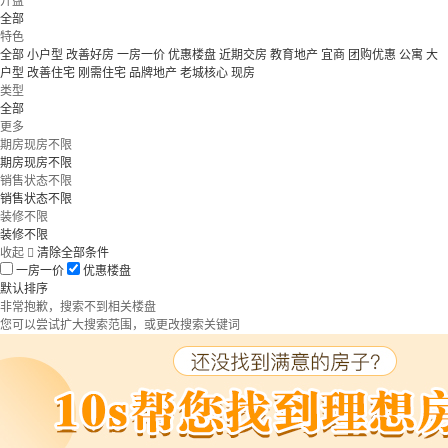
开盘
全部
特色
全部
小户型
改善好房
一房一价
优惠楼盘
近期交房
教育地产
宜商
团购优惠
公寓
大
户型
改善住宅
刚需住宅
品牌地产
老城核心
现房
类型
全部
更多
期房现房不限
期房现房不限
销售状态不限
销售状态不限
装修不限
装修不限
收起

清除全部条件
一房一价
优惠楼盘
默认排序
非常抱歉，搜索不到相关楼盘
您可以尝试扩大搜索范围，或更改搜索关键词