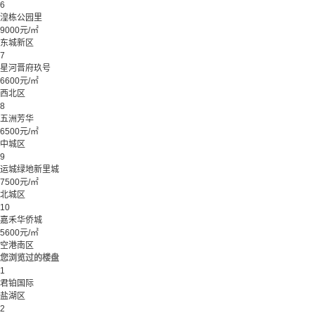
6
湟栋公园里
9000元/㎡
东城新区
7
星河晋府玖号
6600元/㎡
西北区
8
五洲芳华
6500元/㎡
中城区
9
运城绿地新里城
7500元/㎡
北城区
10
嘉禾华侨城
5600元/㎡
空港南区
您浏览过的楼盘
1
君铂国际
盐湖区
2