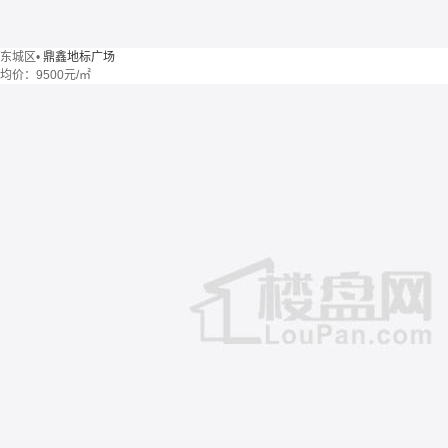
东城区
•
鼎鑫地标广场
均价：
9500元/㎡