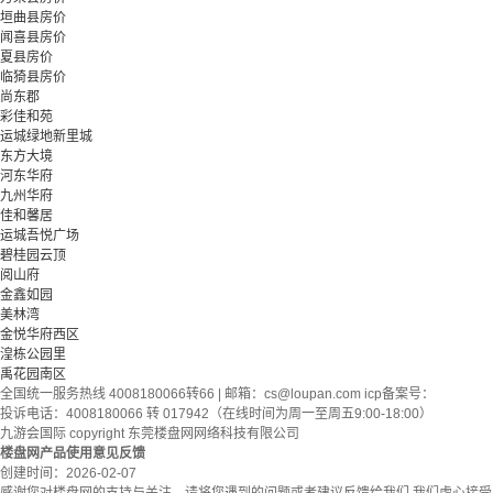
垣曲县房价
闻喜县房价
夏县房价
临猗县房价
尚东郡
彩佳和苑
运城绿地新里城
东方大境
河东华府
九州华府
佳和馨居
运城吾悦广场
碧桂园云顶
阅山府
金鑫如园
美林湾
金悦华府西区
湟栋公园里
禹花园南区
全国统一服务热线 4008180066转66 | 邮箱：
cs@loupan.com
icp备案号：
投诉电话：4008180066 转 017942（在线时间为周一至周五9:00-18:00）
九游会国际 copyright 东莞楼盘网网络科技有限公司
楼盘网产品使用意见反馈
创建时间：
2026-02-07