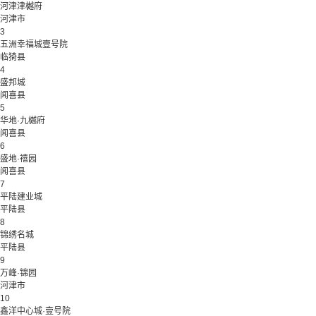
河津津樾府
河津市
3
五洲幸福城壹号院
临猗县
4
盛邦城
闻喜县
5
华地·九樾府
闻喜县
6
盛地·禧园
闻喜县
7
平陆建业城
平陆县
8
锦绣名城
平陆县
9
万峰·锦园
河津市
10
鑫洋中心城·壹号院