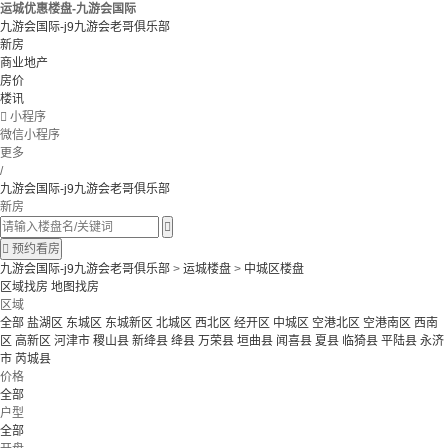
运城优惠楼盘-九游会国际
九游会国际-j9九游会老哥俱乐部
新房
商业地产
房价
楼讯

小程序
微信小程序
更多
/
九游会国际-j9九游会老哥俱乐部
新房


预约看房
九游会国际-j9九游会老哥俱乐部
>
运城楼盘
>
中城区楼盘
区域找房
地图找房
区域
全部
盐湖区
东城区
东城新区
北城区
西北区
经开区
中城区
空港北区
空港南区
西南
区
高新区
河津市
稷山县
新绛县
绛县
万荣县
垣曲县
闻喜县
夏县
临猗县
平陆县
永济
市
芮城县
价格
全部
户型
全部