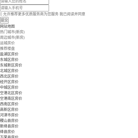

允许推荐更多优质服务商为您服务
我已阅读并同意
提交
网站地图
热门城市(新房)
周边城市(新房)
运城房价
推荐楼盘
盐湖区房价
东城区房价
东城新区房价
北城区房价
西北区房价
经开区房价
中城区房价
空港北区房价
空港南区房价
西南区房价
高新区房价
河津市房价
稷山县房价
新绛县房价
绛县房价
万荣县房价