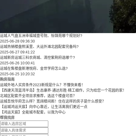
运城人气盘五洲幸福城壹号院、怡锦苑哪个规划好?
2025-06-28 09:36:30
运城热销楼盘熙溪里、大运外滩北园配套完备吗?
2025-06-27 09:41:22
运城新房运城三科农商城、清控紫荆府选哪个?
2025-06-26 10:00:41
运城在售楼盘新港悦府、金世学府怎么选?
2025-06-25 10:20:32
购房指南
运城外地人买房条件2023新规是什么？不懂快来看！
【西建天茂蓝湾半岛】生态康养·通达形胜·精工细作，只为给您一个花园的家！
北城区配套齐全项目求推荐，选这个楼盘可否？
运城吾悦华府怎么样？宽阔楼间距！住在这样的房子是什么感受？
【运城鸿运天宸】向中心靠近，让生活离我们更近一点
【鸿运天宸】全能城市配套，以我为中心
帮我找房