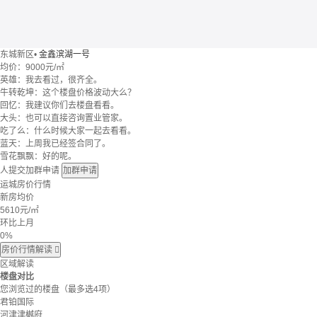
东城新区
•
金鑫滨湖一号
均价：
9000元/㎡
英雄：我去看过，很齐全。
牛转乾坤：这个楼盘价格波动大么？
回忆：我建议你们去楼盘看看。
大头：也可以直接咨询置业管家。
吃了么：什么时候大家一起去看看。
蓝天：上周我已经签合同了。
雪花飘飘：好的呢。
人提交加群申请
加群申请
运城房价行情
新房均价
5610
元/㎡
环比上月
0%
房价行情解读

区域解读
楼盘对比
您浏览过的楼盘
（最多选4项）
君铂国际
河津津樾府