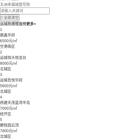
五洲幸福城壹号院

全部清空
运城热搜楼盘榜
更多>
1
鼎鑫华府
6500元/㎡
空港南区
2
运城恒大悦龙台
8000元/㎡
北城区
3
运城吾悦华府
5600元/㎡
北城区
4
西建天茂蓝湾半岛
7000元/㎡
经开区
5
碧桂园云顶
7800元/㎡
北城区