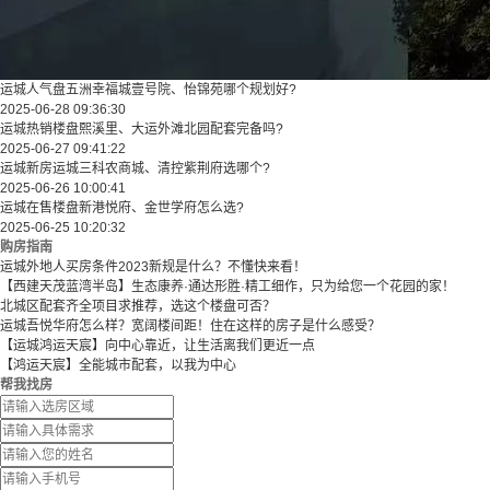
运城人气盘五洲幸福城壹号院、怡锦苑哪个规划好?
2025-06-28 09:36:30
运城热销楼盘熙溪里、大运外滩北园配套完备吗?
2025-06-27 09:41:22
运城新房运城三科农商城、清控紫荆府选哪个?
2025-06-26 10:00:41
运城在售楼盘新港悦府、金世学府怎么选?
2025-06-25 10:20:32
购房指南
运城外地人买房条件2023新规是什么？不懂快来看！
【西建天茂蓝湾半岛】生态康养·通达形胜·精工细作，只为给您一个花园的家！
北城区配套齐全项目求推荐，选这个楼盘可否？
运城吾悦华府怎么样？宽阔楼间距！住在这样的房子是什么感受？
【运城鸿运天宸】向中心靠近，让生活离我们更近一点
【鸿运天宸】全能城市配套，以我为中心
帮我找房