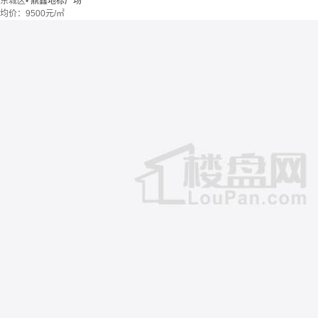
东城区
•
鼎鑫地标广场
均价：
9500元/㎡