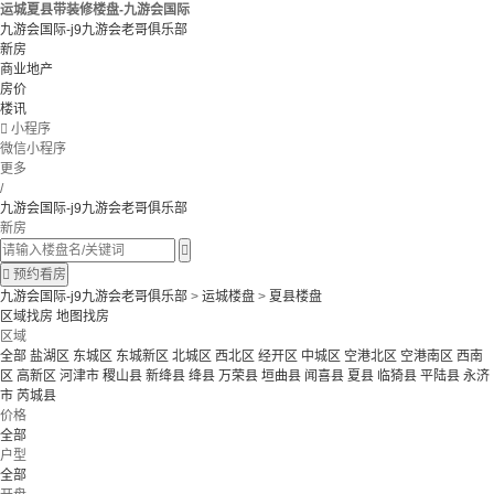
运城夏县带装修楼盘-九游会国际
九游会国际-j9九游会老哥俱乐部
新房
商业地产
房价
楼讯

小程序
微信小程序
更多
/
九游会国际-j9九游会老哥俱乐部
新房


预约看房
九游会国际-j9九游会老哥俱乐部
>
运城楼盘
>
夏县楼盘
区域找房
地图找房
区域
全部
盐湖区
东城区
东城新区
北城区
西北区
经开区
中城区
空港北区
空港南区
西南
区
高新区
河津市
稷山县
新绛县
绛县
万荣县
垣曲县
闻喜县
夏县
临猗县
平陆县
永济
市
芮城县
价格
全部
户型
全部