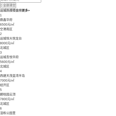

全部清空
运城热搜楼盘榜
更多>
1
鼎鑫华府
6500元/㎡
空港南区
2
运城恒大悦龙台
8000元/㎡
北城区
3
运城吾悦华府
5600元/㎡
北城区
4
西建天茂蓝湾半岛
7000元/㎡
经开区
5
碧桂园云顶
7800元/㎡
北城区
6
湟栋公园里