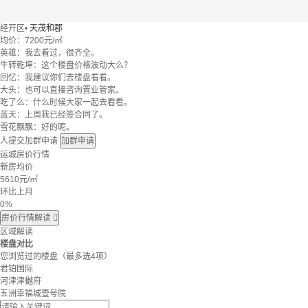
经开区
•
天茂和郡
均价：
7200元/㎡
英雄：我去看过，很齐全。
牛转乾坤：这个楼盘价格波动大么？
回忆：我建议你们去楼盘看看。
大头：也可以直接咨询置业管家。
吃了么：什么时候大家一起去看看。
蓝天：上周我已经签合同了。
雪花飘飘：好的呢。
人提交加群申请
加群申请
运城房价行情
新房均价
5610
元/㎡
环比上月
0%
房价行情解读

区域解读
楼盘对比
您浏览过的楼盘
（最多选4项）
君铂国际
河津津樾府
五洲幸福城壹号院