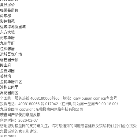
夏县房价
临猗县房价
尚东郡
彩佳和苑
运城绿地新里城
东方大境
河东华府
九州华府
佳和馨居
运城吾悦广场
碧桂园云顶
阅山府
金鑫如园
美林湾
金悦华府西区
湟栋公园里
禹花园南区
全国统一服务热线 4008180066转66 | 邮箱：
cs@loupan.com
icp备案号：
投诉电话：4008180066 转 017942（在线时间为周一至周五9:00-18:00）
九游会国际 copyright 东莞楼盘网网络科技有限公司
楼盘网产品使用意见反馈
创建时间：
2026-02-07
感谢您对楼盘网的支持与关注，请将您遇到的问题或者建议反馈给我们,我们虚心接受
您最诚挚的意见和建议。