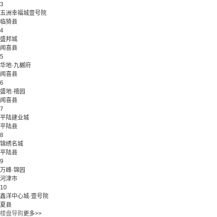
3
五洲幸福城壹号院
临猗县
4
盛邦城
闻喜县
5
华地·九樾府
闻喜县
6
盛地·禧园
闻喜县
7
平陆建业城
平陆县
8
锦绣名城
平陆县
9
万峰·锦园
河津市
10
鑫洋中心城·壹号院
夏县
楼盘导购
更多>>