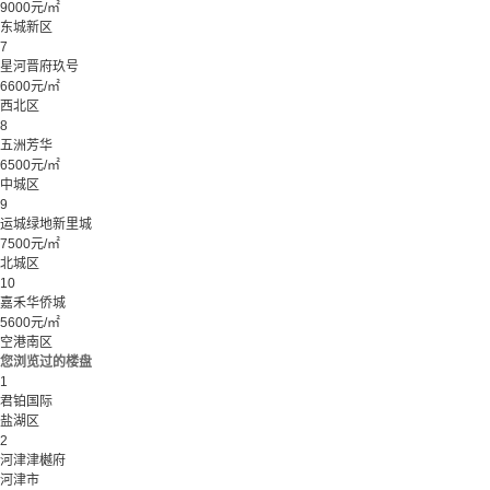
9000元/㎡
东城新区
7
星河晋府玖号
6600元/㎡
西北区
8
五洲芳华
6500元/㎡
中城区
9
运城绿地新里城
7500元/㎡
北城区
10
嘉禾华侨城
5600元/㎡
空港南区
您浏览过的楼盘
1
君铂国际
盐湖区
2
河津津樾府
河津市