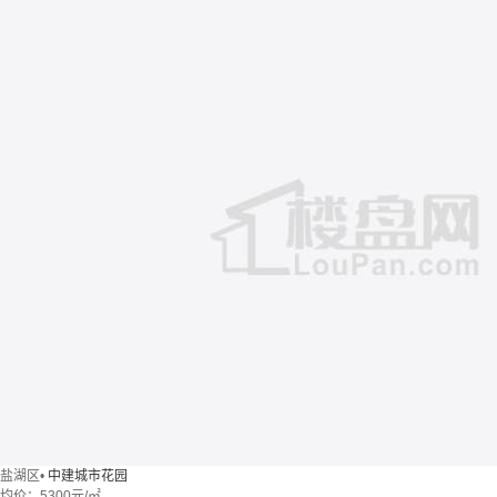
盐湖区
•
中建城市花园
均价：
5300元/㎡