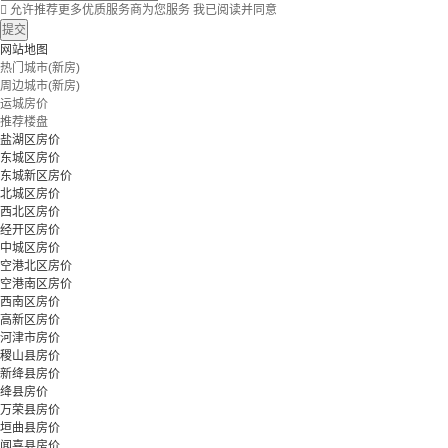

允许推荐更多优质服务商为您服务
我已阅读并同意
提交
网站地图
热门城市(新房)
周边城市(新房)
运城房价
推荐楼盘
盐湖区房价
东城区房价
东城新区房价
北城区房价
西北区房价
经开区房价
中城区房价
空港北区房价
空港南区房价
西南区房价
高新区房价
河津市房价
稷山县房价
新绛县房价
绛县房价
万荣县房价
垣曲县房价
闻喜县房价