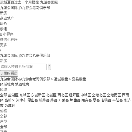
运城夏县过去一个月楼盘-九游会国际
九游会国际-j9九游会老哥俱乐部
新房
商业地产
房价
楼讯

小程序
微信小程序
更多
/
九游会国际-j9九游会老哥俱乐部
新房


预约看房
九游会国际-j9九游会老哥俱乐部
>
运城楼盘
>
夏县楼盘
区域找房
地图找房
区域
全部
盐湖区
东城区
东城新区
北城区
西北区
经开区
中城区
空港北区
空港南区
西南
区
高新区
河津市
稷山县
新绛县
绛县
万荣县
垣曲县
闻喜县
夏县
临猗县
平陆县
永济
市
芮城县
价格
全部
户型
全部