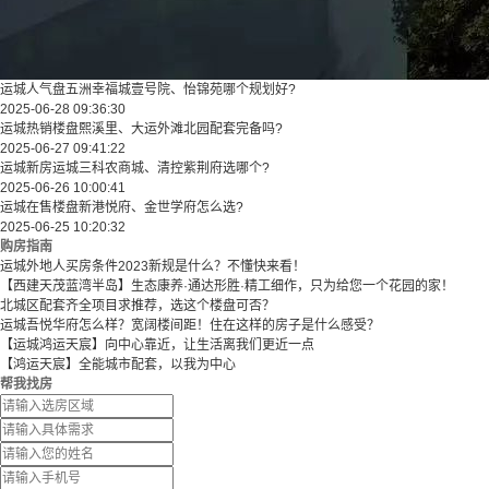
运城人气盘五洲幸福城壹号院、怡锦苑哪个规划好?
2025-06-28 09:36:30
运城热销楼盘熙溪里、大运外滩北园配套完备吗?
2025-06-27 09:41:22
运城新房运城三科农商城、清控紫荆府选哪个?
2025-06-26 10:00:41
运城在售楼盘新港悦府、金世学府怎么选?
2025-06-25 10:20:32
购房指南
运城外地人买房条件2023新规是什么？不懂快来看！
【西建天茂蓝湾半岛】生态康养·通达形胜·精工细作，只为给您一个花园的家！
北城区配套齐全项目求推荐，选这个楼盘可否？
运城吾悦华府怎么样？宽阔楼间距！住在这样的房子是什么感受？
【运城鸿运天宸】向中心靠近，让生活离我们更近一点
【鸿运天宸】全能城市配套，以我为中心
帮我找房