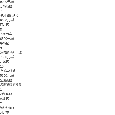
9000元/㎡
东城新区
7
星河晋府玖号
6600元/㎡
西北区
8
五洲芳华
6500元/㎡
中城区
9
运城绿地新里城
7500元/㎡
北城区
10
嘉禾华侨城
5600元/㎡
空港南区
您浏览过的楼盘
1
君铂国际
盐湖区
2
河津津樾府
河津市