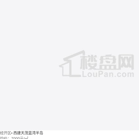
经开区
•
西建天茂蓝湾半岛
均价：
7000元/㎡