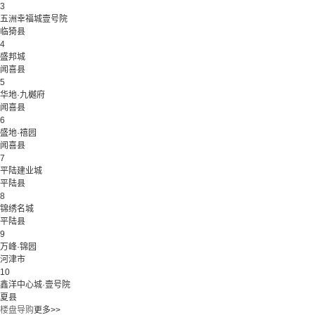
3
五洲幸福城壹号院
临猗县
4
盛邦城
闻喜县
5
华地·九樾府
闻喜县
6
盛地·禧园
闻喜县
7
平陆建业城
平陆县
8
锦绣名城
平陆县
9
万峰·锦园
河津市
10
鑫洋中心城·壹号院
夏县
楼盘导购
更多>>