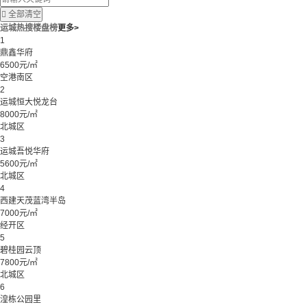

全部清空
运城热搜楼盘榜
更多>
1
鼎鑫华府
6500元/㎡
空港南区
2
运城恒大悦龙台
8000元/㎡
北城区
3
运城吾悦华府
5600元/㎡
北城区
4
西建天茂蓝湾半岛
7000元/㎡
经开区
5
碧桂园云顶
7800元/㎡
北城区
6
湟栋公园里