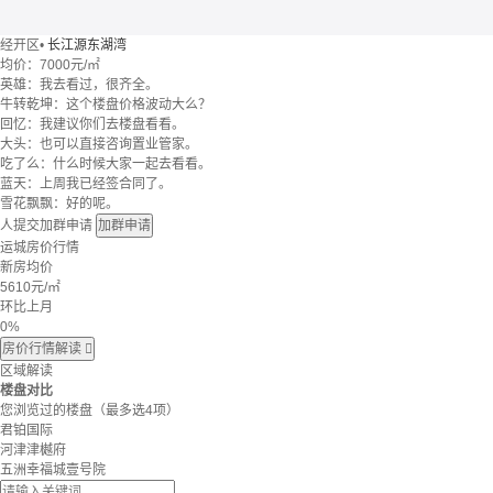
经开区
•
长江源东湖湾
均价：
7000元/㎡
英雄：我去看过，很齐全。
牛转乾坤：这个楼盘价格波动大么？
回忆：我建议你们去楼盘看看。
大头：也可以直接咨询置业管家。
吃了么：什么时候大家一起去看看。
蓝天：上周我已经签合同了。
雪花飘飘：好的呢。
人提交加群申请
加群申请
运城房价行情
新房均价
5610
元/㎡
环比上月
0%
房价行情解读

区域解读
楼盘对比
您浏览过的楼盘
（最多选4项）
君铂国际
河津津樾府
五洲幸福城壹号院