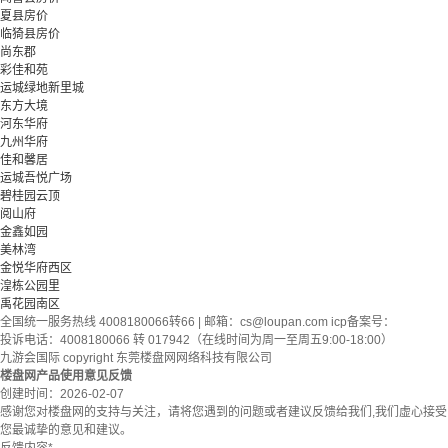
夏县房价
临猗县房价
尚东郡
彩佳和苑
运城绿地新里城
东方大境
河东华府
九州华府
佳和馨居
运城吾悦广场
碧桂园云顶
阅山府
金鑫如园
美林湾
金悦华府西区
湟栋公园里
禹花园南区
全国统一服务热线 4008180066转66 | 邮箱：
cs@loupan.com
icp备案号：
投诉电话：4008180066 转 017942（在线时间为周一至周五9:00-18:00）
九游会国际 copyright 东莞楼盘网网络科技有限公司
楼盘网产品使用意见反馈
创建时间：
2026-02-07
感谢您对楼盘网的支持与关注，请将您遇到的问题或者建议反馈给我们,我们虚心接受
您最诚挚的意见和建议。