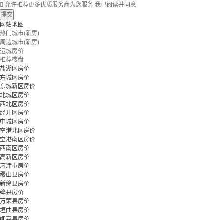

允许推荐更多优质服务商为您服务
我已阅读并同意
提交
网站地图
热门城市(新房)
周边城市(新房)
运城房价
推荐楼盘
盐湖区房价
东城区房价
东城新区房价
北城区房价
西北区房价
经开区房价
中城区房价
空港北区房价
空港南区房价
西南区房价
高新区房价
河津市房价
稷山县房价
新绛县房价
绛县房价
万荣县房价
垣曲县房价
闻喜县房价