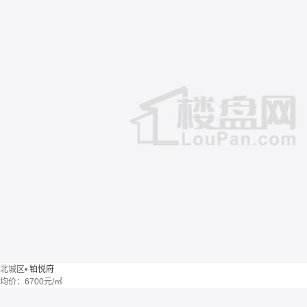
北城区
•
铂悦府
均价：
6700元/㎡