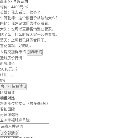
西南区
•
圣惠嘉园
均价：
4400元/㎡
英雄：我去看过，很齐全。
牛转乾坤：这个楼盘价格波动大么？
回忆：我建议你们去楼盘看看。
大头：也可以直接咨询置业管家。
吃了么：什么时候大家一起去看看。
蓝天：上周我已经签合同了。
雪花飘飘：好的呢。
人提交加群申请
加群申请
运城房价行情
新房均价
5610
元/㎡
环比上月
0%
房价行情解读

区域解读
楼盘对比
您浏览过的楼盘
（最多选4项）
君铂国际
河津津樾府
五洲幸福城壹号院

全部清空