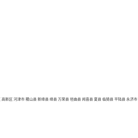
区
高新区
河津市
稷山县
新绛县
绛县
万荣县
垣曲县
闻喜县
夏县
临猗县
平陆县
永济市