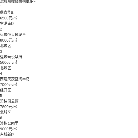
运城热搜楼盘榜
更多>
1
鼎鑫华府
6500元/㎡
空港南区
2
运城恒大悦龙台
8000元/㎡
北城区
3
运城吾悦华府
5600元/㎡
北城区
4
西建天茂蓝湾半岛
7000元/㎡
经开区
5
碧桂园云顶
7800元/㎡
北城区
6
湟栋公园里
9000元/㎡
东城新区