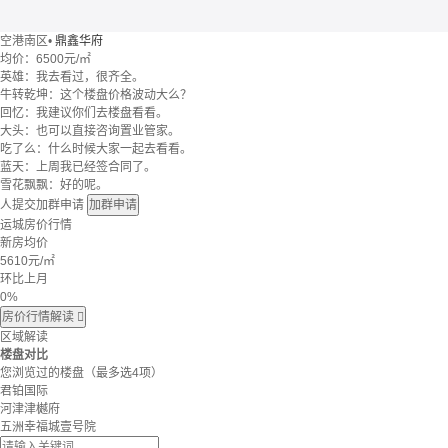
空港南区
•
鼎鑫华府
均价：
6500元/㎡
英雄：我去看过，很齐全。
牛转乾坤：这个楼盘价格波动大么？
回忆：我建议你们去楼盘看看。
大头：也可以直接咨询置业管家。
吃了么：什么时候大家一起去看看。
蓝天：上周我已经签合同了。
雪花飘飘：好的呢。
人提交加群申请
加群申请
运城房价行情
新房均价
5610
元/㎡
环比上月
0%
房价行情解读

区域解读
楼盘对比
您浏览过的楼盘
（最多选4项）
君铂国际
河津津樾府
五洲幸福城壹号院