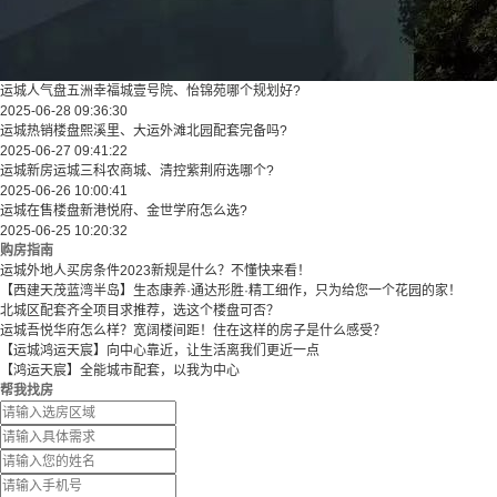
运城人气盘五洲幸福城壹号院、怡锦苑哪个规划好?
2025-06-28 09:36:30
运城热销楼盘熙溪里、大运外滩北园配套完备吗?
2025-06-27 09:41:22
运城新房运城三科农商城、清控紫荆府选哪个?
2025-06-26 10:00:41
运城在售楼盘新港悦府、金世学府怎么选?
2025-06-25 10:20:32
购房指南
运城外地人买房条件2023新规是什么？不懂快来看！
【西建天茂蓝湾半岛】生态康养·通达形胜·精工细作，只为给您一个花园的家！
北城区配套齐全项目求推荐，选这个楼盘可否？
运城吾悦华府怎么样？宽阔楼间距！住在这样的房子是什么感受？
【运城鸿运天宸】向中心靠近，让生活离我们更近一点
【鸿运天宸】全能城市配套，以我为中心
帮我找房