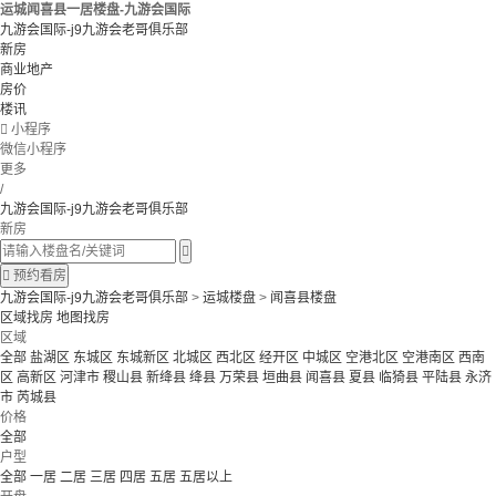
运城闻喜县一居楼盘-九游会国际
九游会国际-j9九游会老哥俱乐部
新房
商业地产
房价
楼讯

小程序
微信小程序
更多
/
九游会国际-j9九游会老哥俱乐部
新房


预约看房
九游会国际-j9九游会老哥俱乐部
>
运城楼盘
>
闻喜县楼盘
区域找房
地图找房
区域
全部
盐湖区
东城区
东城新区
北城区
西北区
经开区
中城区
空港北区
空港南区
西南
区
高新区
河津市
稷山县
新绛县
绛县
万荣县
垣曲县
闻喜县
夏县
临猗县
平陆县
永济
市
芮城县
价格
全部
户型
全部
一居
二居
三居
四居
五居
五居以上