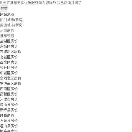

允许推荐更多优质服务商为您服务
我已阅读并同意
提交
网站地图
热门城市(新房)
周边城市(新房)
运城房价
推荐楼盘
盐湖区房价
东城区房价
东城新区房价
北城区房价
西北区房价
经开区房价
中城区房价
空港北区房价
空港南区房价
西南区房价
高新区房价
河津市房价
稷山县房价
新绛县房价
绛县房价
万荣县房价
垣曲县房价
闻喜县房价