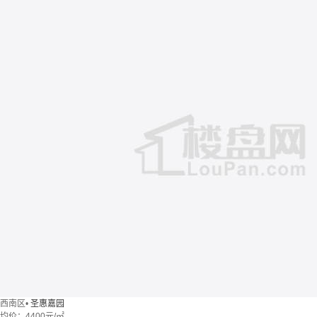
西南区
•
圣惠嘉园
均价：
4400元/㎡