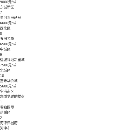
9000元/㎡
东城新区
7
星河晋府玖号
6600元/㎡
西北区
8
五洲芳华
6500元/㎡
中城区
9
运城绿地新里城
7500元/㎡
北城区
10
嘉禾华侨城
5600元/㎡
空港南区
您浏览过的楼盘
1
君铂国际
盐湖区
2
河津津樾府
河津市