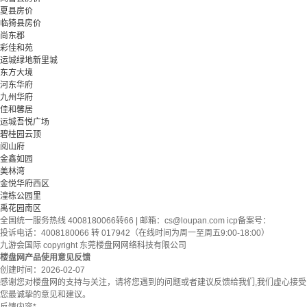
夏县房价
临猗县房价
尚东郡
彩佳和苑
运城绿地新里城
东方大境
河东华府
九州华府
佳和馨居
运城吾悦广场
碧桂园云顶
阅山府
金鑫如园
美林湾
金悦华府西区
湟栋公园里
禹花园南区
全国统一服务热线 4008180066转66 | 邮箱：
cs@loupan.com
icp备案号：
投诉电话：4008180066 转 017942（在线时间为周一至周五9:00-18:00）
九游会国际 copyright 东莞楼盘网网络科技有限公司
楼盘网产品使用意见反馈
创建时间：
2026-02-07
感谢您对楼盘网的支持与关注，请将您遇到的问题或者建议反馈给我们,我们虚心接受
您最诚挚的意见和建议。