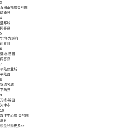
3
五洲幸福城壹号院
临猗县
4
盛邦城
闻喜县
5
华地·九樾府
闻喜县
6
盛地·禧园
闻喜县
7
平陆建业城
平陆县
8
锦绣名城
平陆县
9
万峰·锦园
河津市
10
鑫洋中心城·壹号院
夏县
楼盘导购
更多>>