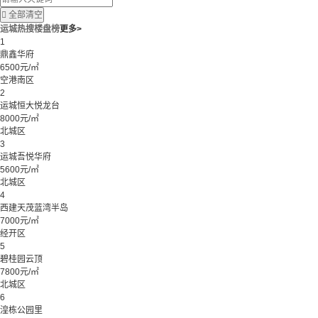

全部清空
运城热搜楼盘榜
更多>
1
鼎鑫华府
6500元/㎡
空港南区
2
运城恒大悦龙台
8000元/㎡
北城区
3
运城吾悦华府
5600元/㎡
北城区
4
西建天茂蓝湾半岛
7000元/㎡
经开区
5
碧桂园云顶
7800元/㎡
北城区
6
湟栋公园里