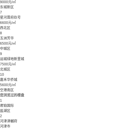
9000元/㎡
东城新区
7
星河晋府玖号
6600元/㎡
西北区
8
五洲芳华
6500元/㎡
中城区
9
运城绿地新里城
7500元/㎡
北城区
10
嘉禾华侨城
5600元/㎡
空港南区
您浏览过的楼盘
1
君铂国际
盐湖区
2
河津津樾府
河津市