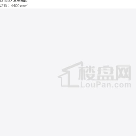
西南区
•
圣惠嘉园
均价：
4400元/㎡