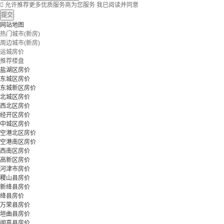

允许推荐更多优质服务商为您服务
我已阅读并同意
提交
网站地图
热门城市(新房)
周边城市(新房)
运城房价
推荐楼盘
盐湖区房价
东城区房价
东城新区房价
北城区房价
西北区房价
经开区房价
中城区房价
空港北区房价
空港南区房价
西南区房价
高新区房价
河津市房价
稷山县房价
新绛县房价
绛县房价
万荣县房价
垣曲县房价
闻喜县房价