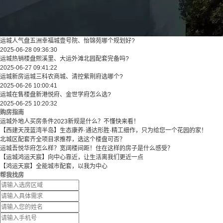
运城人气盘五洲幸福城壹号院、怡锦苑哪个规划好?
2025-06-28 09:36:30
运城热销楼盘熙溪里、大运外滩北园配套完备吗?
2025-06-27 09:41:22
运城新房运城三科农商城、清控紫荆府选哪个?
2025-06-26 10:00:41
运城在售楼盘新港悦府、金世学府怎么选?
2025-06-25 10:20:32
购房指南
运城外地人买房条件2023新规是什么？不懂快来看！
【西建天茂蓝湾半岛】生态康养·通达形胜·精工细作，只为给您一个花园的家！
北城区配套齐全项目求推荐，选这个楼盘可否？
运城吾悦华府怎么样？宽阔楼间距！住在这样的房子是什么感受？
【运城鸿运天宸】向中心靠近，让生活离我们更近一点
【鸿运天宸】全能城市配套，以我为中心
帮我找房