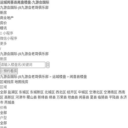
运城闻喜县尾盘楼盘-九游会国际
九游会国际-j9九游会老哥俱乐部
新房
商业地产
房价
楼讯

小程序
微信小程序
更多
/
九游会国际-j9九游会老哥俱乐部
新房


预约看房
九游会国际-j9九游会老哥俱乐部
>
运城楼盘
>
闻喜县楼盘
区域找房
地图找房
区域
全部
盐湖区
东城区
东城新区
北城区
西北区
经开区
中城区
空港北区
空港南区
西南
区
高新区
河津市
稷山县
新绛县
绛县
万荣县
垣曲县
闻喜县
夏县
临猗县
平陆县
永济
市
芮城县
价格
全部
户型
全部