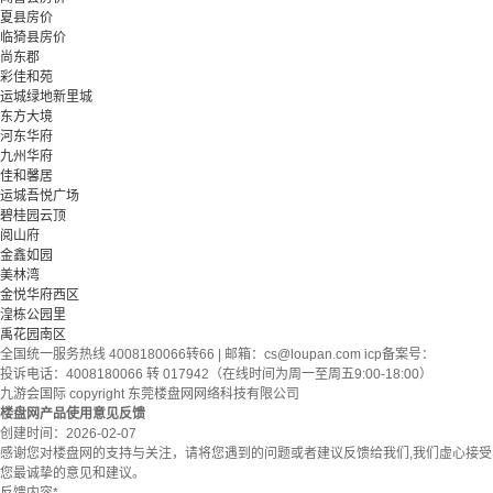
夏县房价
临猗县房价
尚东郡
彩佳和苑
运城绿地新里城
东方大境
河东华府
九州华府
佳和馨居
运城吾悦广场
碧桂园云顶
阅山府
金鑫如园
美林湾
金悦华府西区
湟栋公园里
禹花园南区
全国统一服务热线 4008180066转66 | 邮箱：
cs@loupan.com
icp备案号：
投诉电话：4008180066 转 017942（在线时间为周一至周五9:00-18:00）
九游会国际 copyright 东莞楼盘网网络科技有限公司
楼盘网产品使用意见反馈
创建时间：
2026-02-07
感谢您对楼盘网的支持与关注，请将您遇到的问题或者建议反馈给我们,我们虚心接受
您最诚挚的意见和建议。