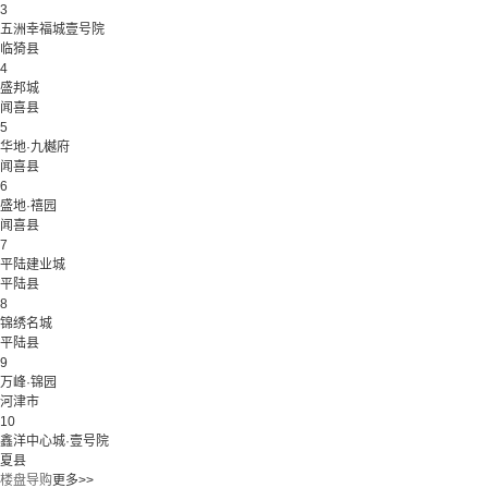
3
五洲幸福城壹号院
临猗县
4
盛邦城
闻喜县
5
华地·九樾府
闻喜县
6
盛地·禧园
闻喜县
7
平陆建业城
平陆县
8
锦绣名城
平陆县
9
万峰·锦园
河津市
10
鑫洋中心城·壹号院
夏县
楼盘导购
更多>>