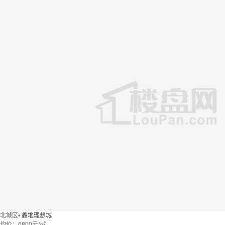
北城区
•
鑫地理想城
均价：
6800元/㎡