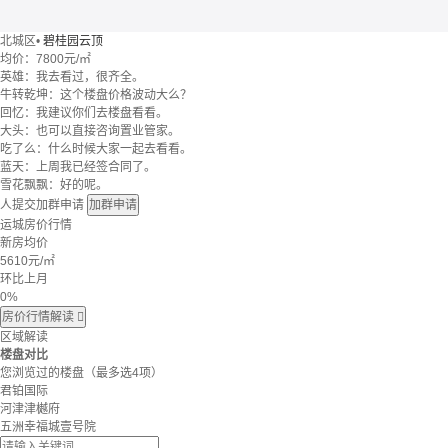
北城区
•
碧桂园云顶
均价：
7800元/㎡
英雄：我去看过，很齐全。
牛转乾坤：这个楼盘价格波动大么？
回忆：我建议你们去楼盘看看。
大头：也可以直接咨询置业管家。
吃了么：什么时候大家一起去看看。
蓝天：上周我已经签合同了。
雪花飘飘：好的呢。
人提交加群申请
加群申请
运城房价行情
新房均价
5610
元/㎡
环比上月
0%
房价行情解读

区域解读
楼盘对比
您浏览过的楼盘
（最多选4项）
君铂国际
河津津樾府
五洲幸福城壹号院