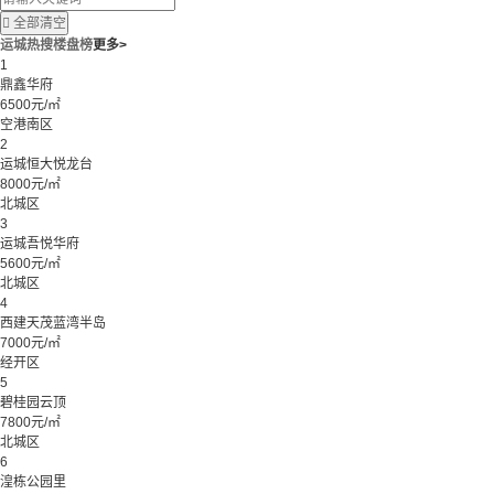

全部清空
运城热搜楼盘榜
更多>
1
鼎鑫华府
6500元/㎡
空港南区
2
运城恒大悦龙台
8000元/㎡
北城区
3
运城吾悦华府
5600元/㎡
北城区
4
西建天茂蓝湾半岛
7000元/㎡
经开区
5
碧桂园云顶
7800元/㎡
北城区
6
湟栋公园里