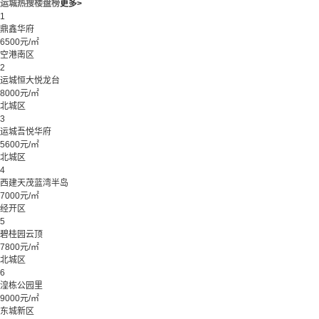
运城热搜楼盘榜
更多>
1
鼎鑫华府
6500元/㎡
空港南区
2
运城恒大悦龙台
8000元/㎡
北城区
3
运城吾悦华府
5600元/㎡
北城区
4
西建天茂蓝湾半岛
7000元/㎡
经开区
5
碧桂园云顶
7800元/㎡
北城区
6
湟栋公园里
9000元/㎡
东城新区