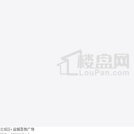
北城区
•
运城吾悦广场