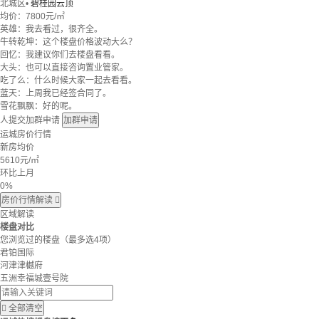
北城区
•
碧桂园云顶
均价：
7800元/㎡
英雄：我去看过，很齐全。
牛转乾坤：这个楼盘价格波动大么？
回忆：我建议你们去楼盘看看。
大头：也可以直接咨询置业管家。
吃了么：什么时候大家一起去看看。
蓝天：上周我已经签合同了。
雪花飘飘：好的呢。
人提交加群申请
加群申请
运城房价行情
新房均价
5610
元/㎡
环比上月
0%
房价行情解读

区域解读
楼盘对比
您浏览过的楼盘
（最多选4项）
君铂国际
河津津樾府
五洲幸福城壹号院

全部清空