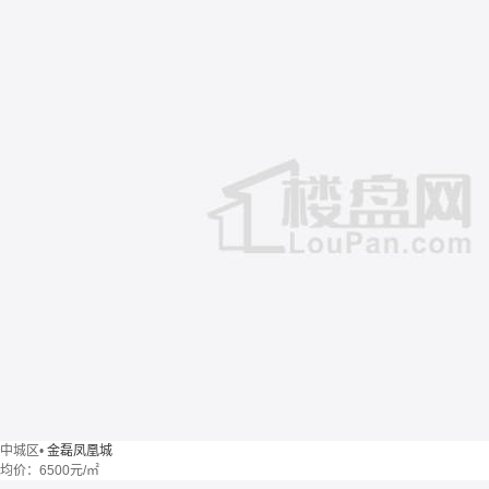
中城区
•
金磊凤凰城
均价：
6500元/㎡