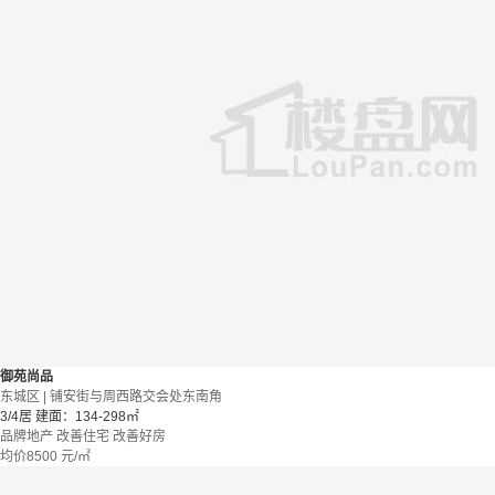
御苑尚品
东城区 | 铺安街与周西路交会处东南角
3/4居
建面：134-298㎡
品牌地产
改善住宅
改善好房
均价
8500
元/㎡