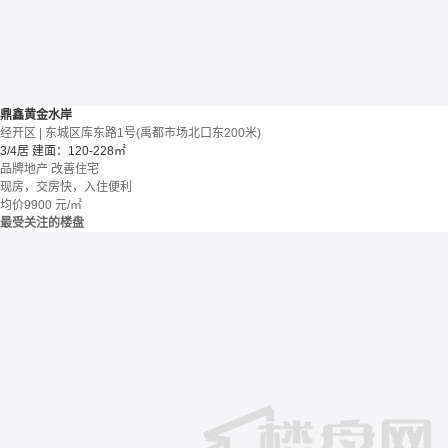
鼎鑫黄金水岸
经开区 | 东城区库东路1号(禹都市场北口东200米)
3/4居
建面：120-228㎡
品牌地产
改善住宅
现房，交房快，入住便利
均价
9900
元/㎡
最受关注的楼盘