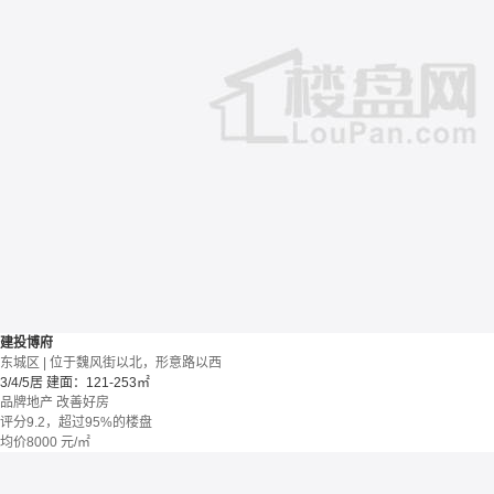
建投博府
东城区 | 位于魏风街以北，形意路以西
3/4/5居
建面：121-253㎡
品牌地产
改善好房
评分9.2，超过95%的楼盘
均价
8000
元/㎡