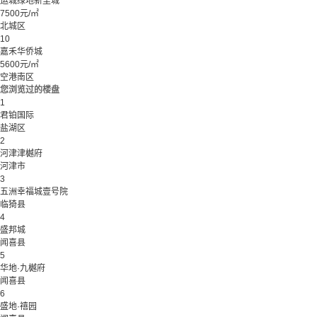
运城绿地新里城
7500元/㎡
北城区
10
嘉禾华侨城
5600元/㎡
空港南区
您浏览过的楼盘
1
君铂国际
盐湖区
2
河津津樾府
河津市
3
五洲幸福城壹号院
临猗县
4
盛邦城
闻喜县
5
华地·九樾府
闻喜县
6
盛地·禧园