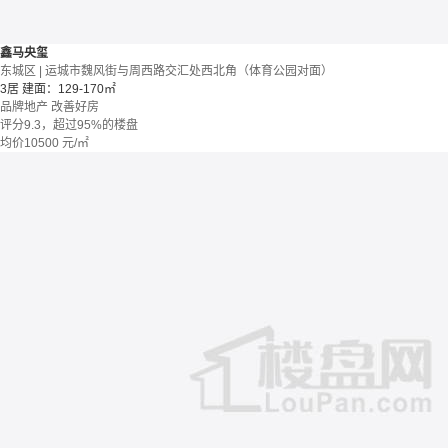
鑫马央玺
东城区 | 运城市魏风街与周西路交汇处西北角（体育公园对面）
3居
建面：129-170㎡
品牌地产
改善好房
评分9.3，超过95%的楼盘
均价
10500
元/㎡