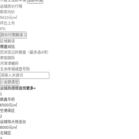
人提交加群申请
加群申请
运城房价行情
新房均价
5610
元/㎡
环比上月
0%
房价行情解读

区域解读
楼盘对比
您浏览过的楼盘
（最多选4项）
君铂国际
河津津樾府
五洲幸福城壹号院

全部清空
运城热搜楼盘榜
更多>
1
鼎鑫华府
6500元/㎡
空港南区
2
运城恒大悦龙台
8000元/㎡
北城区
3