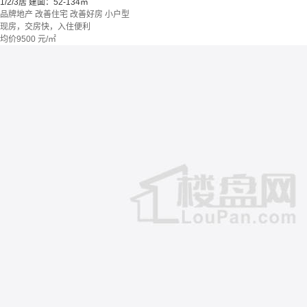
1/2/3居
建面：52-134㎡
品牌地产
改善住宅
改善好房
小户型
现房，交房快，入住便利
均价
9500
元/㎡