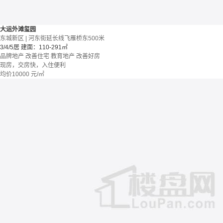
大运外滩玺园
东城新区 | 河东街延长线飞雁桥东500米
3/4/5居
建面：110-291㎡
品牌地产
改善住宅
教育地产
改善好房
现房，交房快，入住便利
均价
10000
元/㎡