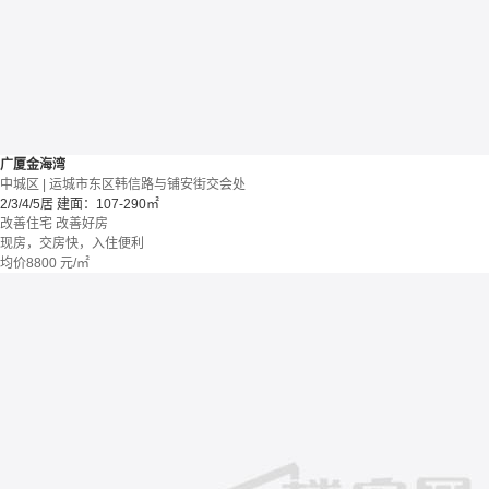
广厦金海湾
中城区 | 运城市东区韩信路与铺安街交会处
2/3/4/5居
建面：107-290㎡
改善住宅
改善好房
现房，交房快，入住便利
均价
8800
元/㎡