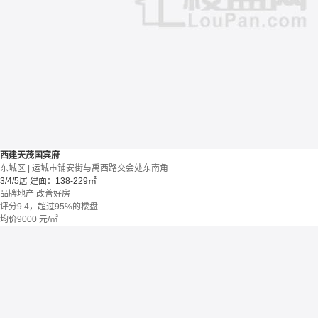
西建天茂国宾府
东城区 | 运城市铺安街与禹西路交会处东南角
3/4/5居
建面：138-229㎡
品牌地产
改善好房
评分9.4，超过95%的楼盘
均价
9000
元/㎡