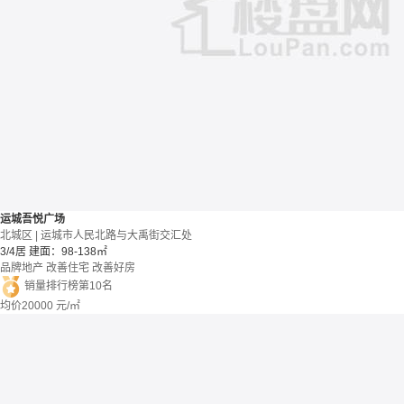
运城吾悦广场
北城区 | 运城市人民北路与大禹街交汇处
3/4居
建面：98-138㎡
品牌地产
改善住宅
改善好房
销量排行榜第10名
均价
20000
元/㎡