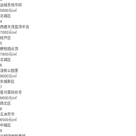
运城吾悦华府
5600元/㎡
北城区
4
西建天茂蓝湾半岛
7000元/㎡
经开区
5
碧桂园云顶
7800元/㎡
北城区
6
湟栋公园里
9000元/㎡
东城新区
7
星河晋府玖号
6600元/㎡
西北区
8
五洲芳华
6500元/㎡
中城区
9