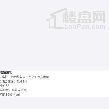
君铂国际
盐湖区 | 周西路与太乙街交汇处东南角
1/2居
建面：41-83㎡
小户型
准现房，半年内交房
均价
8500
元/㎡