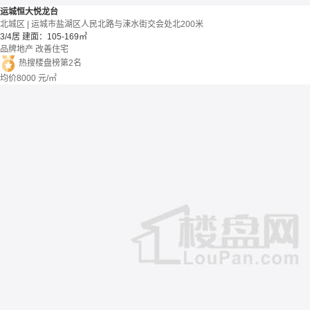
运城恒大悦龙台
北城区 | 运城市盐湖区人民北路与涑水街交会处北200米
3/4居
建面：105-169㎡
品牌地产
改善住宅
热搜楼盘榜第2名
均价
8000
元/㎡