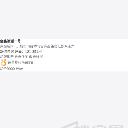
金鑫滨湖一号
东城新区 | 运城市飞雁桥与安邑西路交汇处东南角
3/4/5/6居
建面：121-351㎡
品牌地产
改善住宅
改善好房
销量排行榜第9名
均价
9000
元/㎡