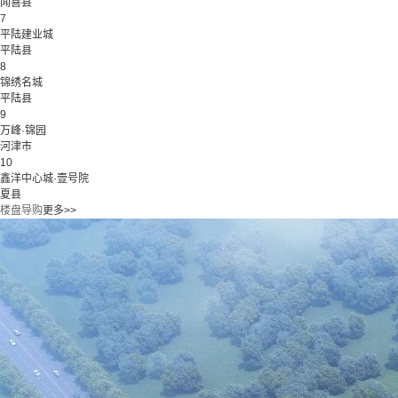
闻喜县
7
平陆建业城
平陆县
8
锦绣名城
平陆县
9
万峰·锦园
河津市
10
鑫洋中心城·壹号院
夏县
楼盘导购
更多>>