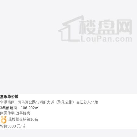
嘉禾华侨城
空港南区 | 司马温公路与港府大道（陶朱公街）交汇处东北角
3/5居
建面：106-202㎡
刚需住宅
改善好房
热搜楼盘榜第10名
均价
5600
元/㎡