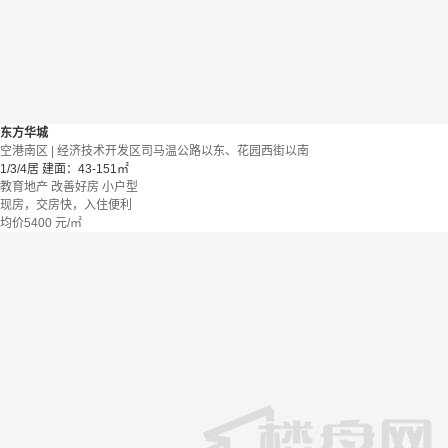
东方华城
空港南区 | 经济技术开发区司马温公路以东、花园西街以南
1/3/4居
建面：43-151㎡
教育地产
改善好房
小户型
现房，交房快，入住便利
均价
5400
元/㎡