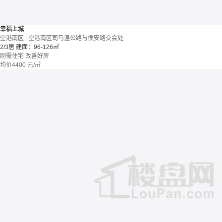
幸福上城
空港南区 | 空港南区司马温公路与侯安路交会处
2/3居
建面：96-126㎡
刚需住宅
改善好房
均价
4400
元/㎡