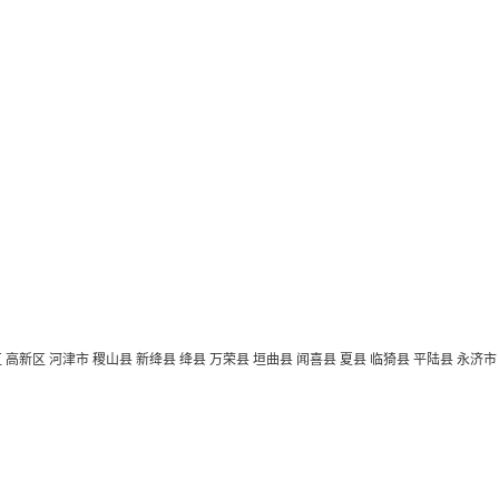
区
高新区
河津市
稷山县
新绛县
绛县
万荣县
垣曲县
闻喜县
夏县
临猗县
平陆县
永济市