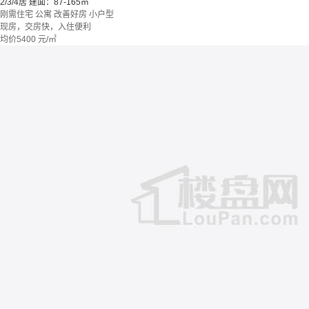
2/3/4居
建面：87-165㎡
刚需住宅
公寓
改善好房
小户型
现房，交房快，入住便利
均价
5400
元/㎡