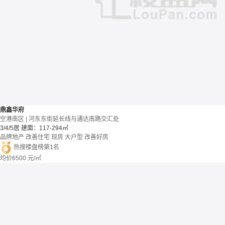
鼎鑫华府
空港南区 | 河东东街延长线与通达南路交汇处
3/4/5居
建面：117-294㎡
品牌地产
改善住宅
现房
大户型
改善好房
热搜楼盘榜第1名
均价
6500
元/㎡