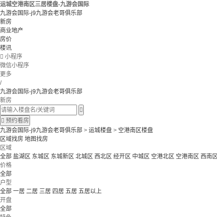
运城空港南区三居楼盘-九游会国际
九游会国际-j9九游会老哥俱乐部
新房
商业地产
房价
楼讯

小程序
微信小程序
更多
/
九游会国际-j9九游会老哥俱乐部
新房


预约看房
九游会国际-j9九游会老哥俱乐部
>
运城楼盘
>
空港南区楼盘
区域找房
地图找房
区域
全部
盐湖区
东城区
东城新区
北城区
西北区
经开区
中城区
空港北区
空港南区
西南
价格
全部
户型
全部
一居
二居
三居
四居
五居
五居以上
开盘
全部