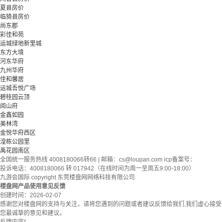
夏县房价
临猗县房价
尚东郡
彩佳和苑
运城绿地新里城
东方大境
河东华府
九州华府
佳和馨居
运城吾悦广场
碧桂园云顶
阅山府
金鑫如园
美林湾
金悦华府西区
湟栋公园里
禹花园南区
全国统一服务热线 4008180066转66 | 邮箱：
cs@loupan.com
icp备案号：
投诉电话：4008180066 转 017942（在线时间为周一至周五9:00-18:00）
九游会国际 copyright 东莞楼盘网网络科技有限公司
楼盘网产品使用意见反馈
创建时间：
2026-02-07
感谢您对楼盘网的支持与关注，请将您遇到的问题或者建议反馈给我们,我们虚心接受
您最诚挚的意见和建议。