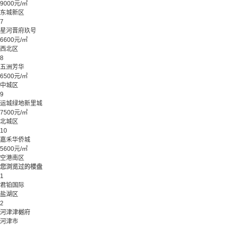
9000元/㎡
东城新区
7
星河晋府玖号
6600元/㎡
西北区
8
五洲芳华
6500元/㎡
中城区
9
运城绿地新里城
7500元/㎡
北城区
10
嘉禾华侨城
5600元/㎡
空港南区
您浏览过的楼盘
1
君铂国际
盐湖区
2
河津津樾府
河津市