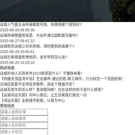
运城人气盘五洲幸福城壹号院、怡锦苑哪个规划好?
2025-06-28 09:36:30
运城热销楼盘熙溪里、大运外滩北园配套完备吗?
2025-06-27 09:41:22
运城新房运城三科农商城、清控紫荆府选哪个?
2025-06-26 10:00:41
运城在售楼盘新港悦府、金世学府怎么选?
2025-06-25 10:20:32
购房指南
运城外地人买房条件2023新规是什么？不懂快来看！
【西建天茂蓝湾半岛】生态康养·通达形胜·精工细作，只为给您一个花园的家！
北城区配套齐全项目求推荐，选这个楼盘可否？
运城吾悦华府怎么样？宽阔楼间距！住在这样的房子是什么感受？
【运城鸿运天宸】向中心靠近，让生活离我们更近一点
【鸿运天宸】全能城市配套，以我为中心
帮我找房