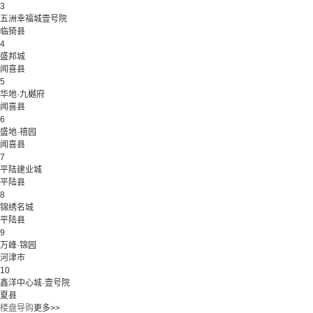
3
五洲幸福城壹号院
临猗县
4
盛邦城
闻喜县
5
华地·九樾府
闻喜县
6
盛地·禧园
闻喜县
7
平陆建业城
平陆县
8
锦绣名城
平陆县
9
万峰·锦园
河津市
10
鑫洋中心城·壹号院
夏县
楼盘导购
更多>>