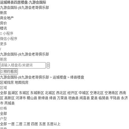
运城绛县四居楼盘-九游会国际
九游会国际-j9九游会老哥俱乐部
新房
商业地产
房价
楼讯

小程序
微信小程序
更多
/
九游会国际-j9九游会老哥俱乐部
新房


预约看房
九游会国际-j9九游会老哥俱乐部
>
运城楼盘
>
绛县楼盘
区域找房
地图找房
区域
全部
盐湖区
东城区
东城新区
北城区
西北区
经开区
中城区
空港北区
空港南区
西南
区
高新区
河津市
稷山县
新绛县
绛县
万荣县
垣曲县
闻喜县
夏县
临猗县
平陆县
永济
市
芮城县
价格
全部
户型
全部
一居
二居
三居
四居
五居
五居以上