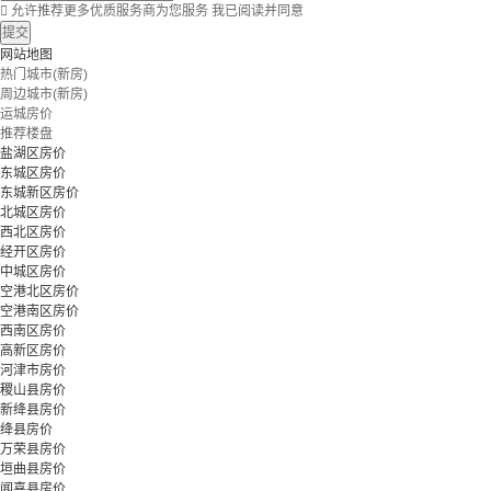

允许推荐更多优质服务商为您服务
我已阅读并同意
提交
网站地图
热门城市(新房)
周边城市(新房)
运城房价
推荐楼盘
盐湖区房价
东城区房价
东城新区房价
北城区房价
西北区房价
经开区房价
中城区房价
空港北区房价
空港南区房价
西南区房价
高新区房价
河津市房价
稷山县房价
新绛县房价
绛县房价
万荣县房价
垣曲县房价
闻喜县房价