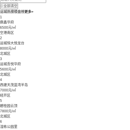

全部清空
运城热搜楼盘榜
更多>
1
鼎鑫华府
6500元/㎡
空港南区
2
运城恒大悦龙台
8000元/㎡
北城区
3
运城吾悦华府
5600元/㎡
北城区
4
西建天茂蓝湾半岛
7000元/㎡
经开区
5
碧桂园云顶
7800元/㎡
北城区
6
湟栋公园里