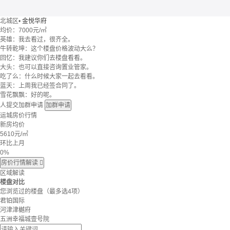
北城区
•
金悦华府
均价：
7000元/㎡
英雄：我去看过，很齐全。
牛转乾坤：这个楼盘价格波动大么？
回忆：我建议你们去楼盘看看。
大头：也可以直接咨询置业管家。
吃了么：什么时候大家一起去看看。
蓝天：上周我已经签合同了。
雪花飘飘：好的呢。
人提交加群申请
加群申请
运城房价行情
新房均价
5610
元/㎡
环比上月
0%
房价行情解读

区域解读
楼盘对比
您浏览过的楼盘
（最多选4项）
君铂国际
河津津樾府
五洲幸福城壹号院