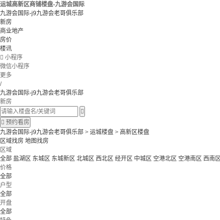
运城高新区商铺楼盘-九游会国际
九游会国际-j9九游会老哥俱乐部
新房
商业地产
房价
楼讯

小程序
微信小程序
更多
/
九游会国际-j9九游会老哥俱乐部
新房


预约看房
九游会国际-j9九游会老哥俱乐部
>
运城楼盘
>
高新区楼盘
区域找房
地图找房
区域
全部
盐湖区
东城区
东城新区
北城区
西北区
经开区
中城区
空港北区
空港南区
西南
价格
全部
户型
全部
开盘
全部