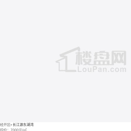
经开区
•
长江源东湖湾
均价：
7000元/㎡