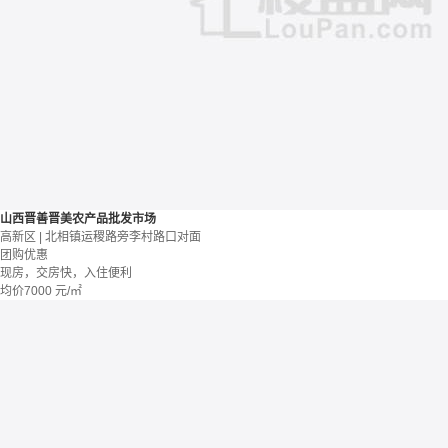
山西晋善晋美农产品批发市场
高新区 | 北相镇运稷路旁李村路口对面
团购优惠
现房，交房快，入住便利
均价
7000
元/㎡