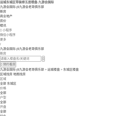
运城东城区带装修五居楼盘-九游会国际
九游会国际-j9九游会老哥俱乐部
新房
商业地产
房价
楼讯

小程序
微信小程序
更多
/
九游会国际-j9九游会老哥俱乐部
新房


预约看房
九游会国际-j9九游会老哥俱乐部
>
运城楼盘
>
东城区楼盘
区域找房
地图找房
区域
全部
东城区
价格
全部
户型
全部
开盘
全部