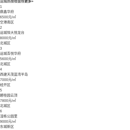
运城热搜楼盘榜
更多>
1
鼎鑫华府
6500元/㎡
空港南区
2
运城恒大悦龙台
8000元/㎡
北城区
3
运城吾悦华府
5600元/㎡
北城区
4
西建天茂蓝湾半岛
7000元/㎡
经开区
5
碧桂园云顶
7800元/㎡
北城区
6
湟栋公园里
9000元/㎡
东城新区