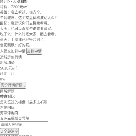
经开区
•
天茂和郡
均价：
7200元/㎡
英雄：我去看过，很齐全。
牛转乾坤：这个楼盘价格波动大么？
回忆：我建议你们去楼盘看看。
大头：也可以直接咨询置业管家。
吃了么：什么时候大家一起去看看。
蓝天：上周我已经签合同了。
雪花飘飘：好的呢。
人提交加群申请
加群申请
运城房价行情
新房均价
5610
元/㎡
环比上月
0%
房价行情解读

区域解读
楼盘对比
您浏览过的楼盘
（最多选4项）
君铂国际
河津津樾府
五洲幸福城壹号院

全部清空