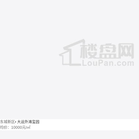
东城新区
•
大运外滩玺园
均价：
10000元/㎡