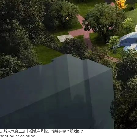
运城人气盘五洲幸福城壹号院、怡锦苑哪个规划好?