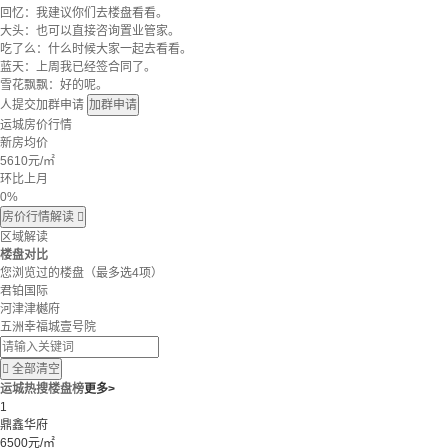
回忆：我建议你们去楼盘看看。
大头：也可以直接咨询置业管家。
吃了么：什么时候大家一起去看看。
蓝天：上周我已经签合同了。
雪花飘飘：好的呢。
人提交加群申请
加群申请
运城房价行情
新房均价
5610
元/㎡
环比上月
0%
房价行情解读

区域解读
楼盘对比
您浏览过的楼盘
（最多选4项）
君铂国际
河津津樾府
五洲幸福城壹号院

全部清空
运城热搜楼盘榜
更多>
1
鼎鑫华府
6500元/㎡