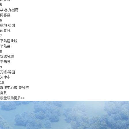
5
华地·九樾府
闻喜县
6
盛地·禧园
闻喜县
7
平陆建业城
平陆县
8
锦绣名城
平陆县
9
万峰·锦园
河津市
10
鑫洋中心城·壹号院
夏县
楼盘导购
更多>>