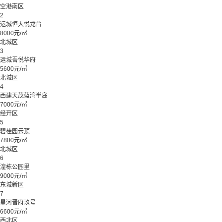
空港南区
2
运城恒大悦龙台
8000元/㎡
北城区
3
运城吾悦华府
5600元/㎡
北城区
4
西建天茂蓝湾半岛
7000元/㎡
经开区
5
碧桂园云顶
7800元/㎡
北城区
6
湟栋公园里
9000元/㎡
东城新区
7
星河晋府玖号
6600元/㎡
西北区