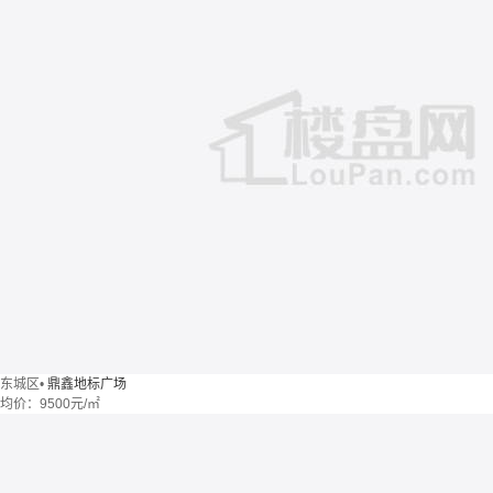
东城区
•
鼎鑫地标广场
均价：
9500元/㎡