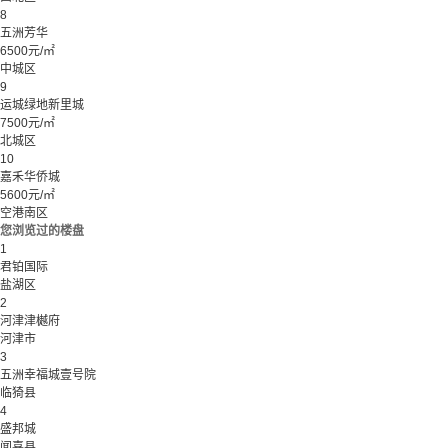
8
五洲芳华
6500元/㎡
中城区
9
运城绿地新里城
7500元/㎡
北城区
10
嘉禾华侨城
5600元/㎡
空港南区
您浏览过的楼盘
1
君铂国际
盐湖区
2
河津津樾府
河津市
3
五洲幸福城壹号院
临猗县
4
盛邦城
闻喜县