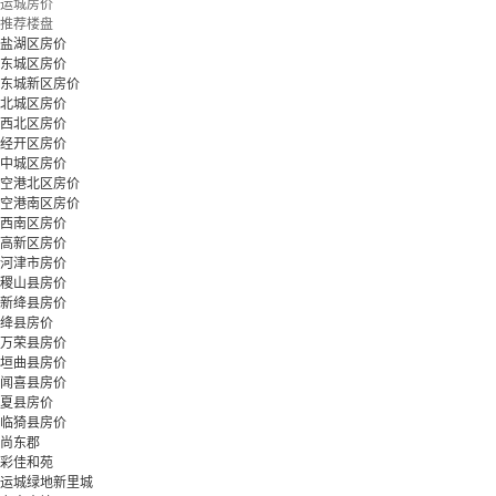
运城房价
推荐楼盘
盐湖区房价
东城区房价
东城新区房价
北城区房价
西北区房价
经开区房价
中城区房价
空港北区房价
空港南区房价
西南区房价
高新区房价
河津市房价
稷山县房价
新绛县房价
绛县房价
万荣县房价
垣曲县房价
闻喜县房价
夏县房价
临猗县房价
尚东郡
彩佳和苑
运城绿地新里城