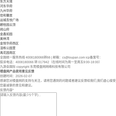
东方大境
河东华府
九州华府
佳和馨居
运城吾悦广场
碧桂园云顶
阅山府
金鑫如园
美林湾
金悦华府西区
湟栋公园里
禹花园南区
全国统一服务热线 4008180066转66 | 邮箱：
cs@loupan.com
icp备案号：
投诉电话：4008180066 转 017942（在线时间为周一至周五9:00-18:00）
九游会国际 copyright 东莞楼盘网网络科技有限公司
楼盘网产品使用意见反馈
创建时间：
2026-02-07
感谢您对楼盘网的支持与关注，请将您遇到的问题或者建议反馈给我们,我们虚心接受
您最诚挚的意见和建议。
反馈内容
*