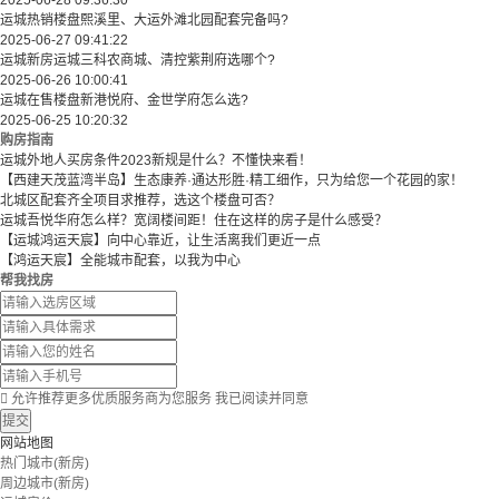
2025-06-28 09:36:30
运城热销楼盘熙溪里、大运外滩北园配套完备吗?
2025-06-27 09:41:22
运城新房运城三科农商城、清控紫荆府选哪个?
2025-06-26 10:00:41
运城在售楼盘新港悦府、金世学府怎么选?
2025-06-25 10:20:32
购房指南
运城外地人买房条件2023新规是什么？不懂快来看！
【西建天茂蓝湾半岛】生态康养·通达形胜·精工细作，只为给您一个花园的家！
北城区配套齐全项目求推荐，选这个楼盘可否？
运城吾悦华府怎么样？宽阔楼间距！住在这样的房子是什么感受？
【运城鸿运天宸】向中心靠近，让生活离我们更近一点
【鸿运天宸】全能城市配套，以我为中心
帮我找房

允许推荐更多优质服务商为您服务
我已阅读并同意
提交
网站地图
热门城市(新房)
周边城市(新房)