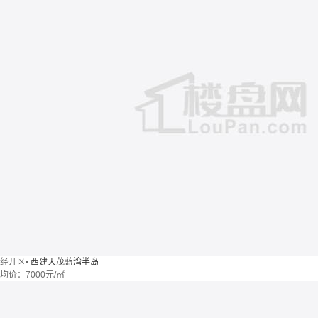
经开区
•
西建天茂蓝湾半岛
均价：
7000元/㎡