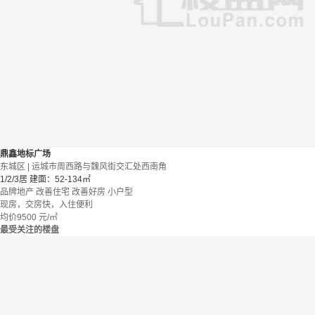
鼎鑫地标广场
东城区 | 运城市周西路与魏风街交汇处西南角
1/2/3居
建面：52-134㎡
品牌地产
改善住宅
改善好房
小户型
现房，交房快，入住便利
均价
9500
元/㎡
最受关注的楼盘