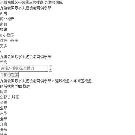
运城东城区带装修三居楼盘-九游会国际
九游会国际-j9九游会老哥俱乐部
新房
商业地产
房价
楼讯

小程序
微信小程序
更多
/
九游会国际-j9九游会老哥俱乐部
新房


预约看房
九游会国际-j9九游会老哥俱乐部
>
运城楼盘
>
东城区楼盘
区域找房
地图找房
区域
全部
东城区
价格
全部
户型
全部
开盘
全部