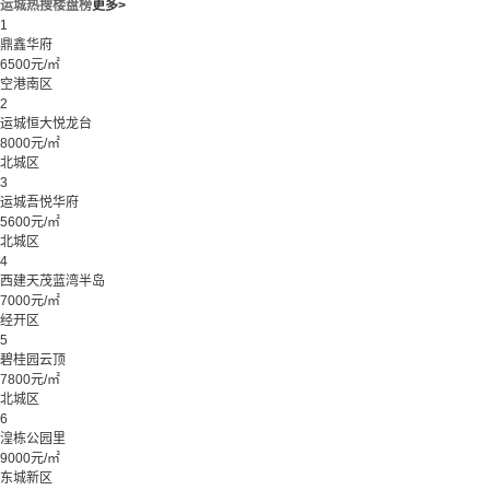
运城热搜楼盘榜
更多>
1
鼎鑫华府
6500元/㎡
空港南区
2
运城恒大悦龙台
8000元/㎡
北城区
3
运城吾悦华府
5600元/㎡
北城区
4
西建天茂蓝湾半岛
7000元/㎡
经开区
5
碧桂园云顶
7800元/㎡
北城区
6
湟栋公园里
9000元/㎡
东城新区