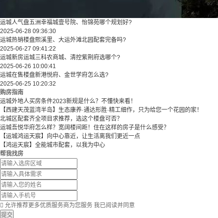
运城人气盘五洲幸福城壹号院、怡锦苑哪个规划好?
2025-06-28 09:36:30
运城热销楼盘熙溪里、大运外滩北园配套完备吗?
2025-06-27 09:41:22
运城新房运城三科农商城、清控紫荆府选哪个?
2025-06-26 10:00:41
运城在售楼盘新港悦府、金世学府怎么选?
2025-06-25 10:20:32
购房指南
运城外地人买房条件2023新规是什么？不懂快来看！
【西建天茂蓝湾半岛】生态康养·通达形胜·精工细作，只为给您一个花园的家！
北城区配套齐全项目求推荐，选这个楼盘可否？
运城吾悦华府怎么样？宽阔楼间距！住在这样的房子是什么感受？
【运城鸿运天宸】向中心靠近，让生活离我们更近一点
【鸿运天宸】全能城市配套，以我为中心
帮我找房

允许推荐更多优质服务商为您服务
我已阅读并同意
提交