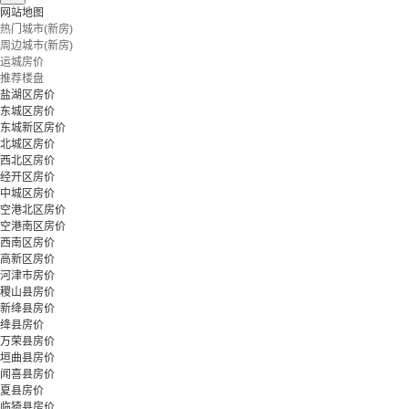
网站地图
热门城市(新房)
周边城市(新房)
运城房价
推荐楼盘
盐湖区房价
东城区房价
东城新区房价
北城区房价
西北区房价
经开区房价
中城区房价
空港北区房价
空港南区房价
西南区房价
高新区房价
河津市房价
稷山县房价
新绛县房价
绛县房价
万荣县房价
垣曲县房价
闻喜县房价
夏县房价
临猗县房价