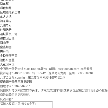
尚东郡
彩佳和苑
运城绿地新里城
东方大境
河东华府
九州华府
佳和馨居
运城吾悦广场
碧桂园云顶
阅山府
金鑫如园
美林湾
金悦华府西区
湟栋公园里
禹花园南区
全国统一服务热线 4008180066转66 | 邮箱：
cs@loupan.com
icp备案号：
投诉电话：4008180066 转 017942（在线时间为周一至周五9:00-18:00）
九游会国际 copyright 东莞楼盘网网络科技有限公司
楼盘网产品使用意见反馈
创建时间：
2026-02-07
感谢您对楼盘网的支持与关注，请将您遇到的问题或者建议反馈给我们,我们虚心接受
您最诚挚的意见和建议。
反馈内容
*