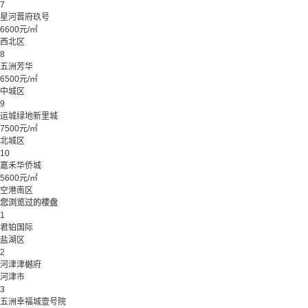
7
星河晋府玖号
6600元/㎡
西北区
8
五洲芳华
6500元/㎡
中城区
9
运城绿地新里城
7500元/㎡
北城区
10
嘉禾华侨城
5600元/㎡
空港南区
您浏览过的楼盘
1
君铂国际
盐湖区
2
河津津樾府
河津市
3
五洲幸福城壹号院