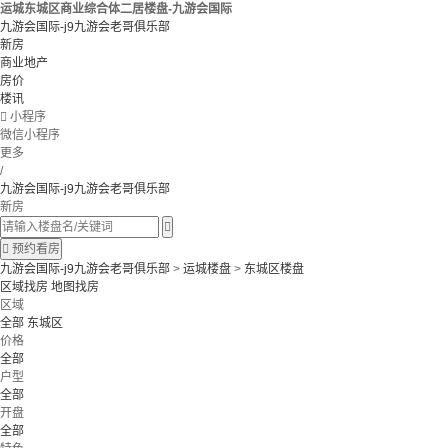
运城东城区商业综合体二居楼盘-九游会国际
九游会国际-j9九游会老哥俱乐部
新房
商业地产
房价
楼讯

小程序
微信小程序
更多
/
九游会国际-j9九游会老哥俱乐部
新房


预约看房
九游会国际-j9九游会老哥俱乐部
>
运城楼盘
>
东城区楼盘
区域找房
地图找房
区域
全部
东城区
价格
全部
户型
全部
开盘
全部