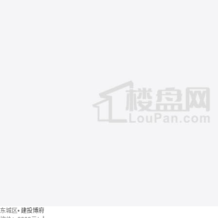
东城区
•
建投博府