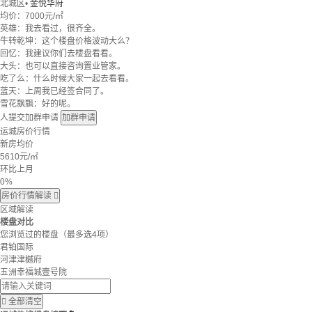
北城区
•
金悦华府
均价：
7000元/㎡
英雄：我去看过，很齐全。
牛转乾坤：这个楼盘价格波动大么？
回忆：我建议你们去楼盘看看。
大头：也可以直接咨询置业管家。
吃了么：什么时候大家一起去看看。
蓝天：上周我已经签合同了。
雪花飘飘：好的呢。
人提交加群申请
加群申请
运城房价行情
新房均价
5610
元/㎡
环比上月
0%
房价行情解读

区域解读
楼盘对比
您浏览过的楼盘
（最多选4项）
君铂国际
河津津樾府
五洲幸福城壹号院

全部清空