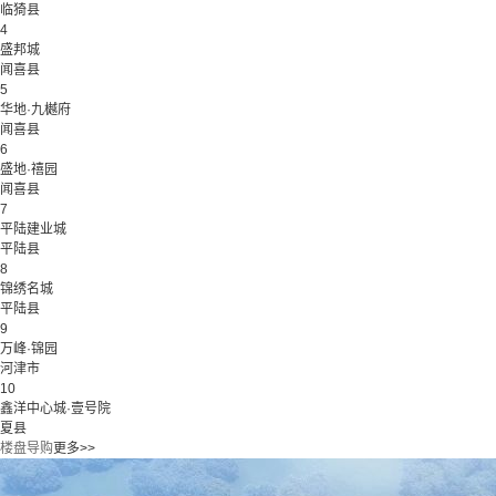
临猗县
4
盛邦城
闻喜县
5
华地·九樾府
闻喜县
6
盛地·禧园
闻喜县
7
平陆建业城
平陆县
8
锦绣名城
平陆县
9
万峰·锦园
河津市
10
鑫洋中心城·壹号院
夏县
楼盘导购
更多>>