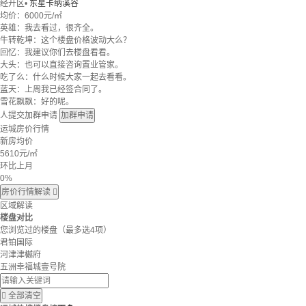
经开区
•
东星卡纳溪谷
均价：
6000元/㎡
英雄：我去看过，很齐全。
牛转乾坤：这个楼盘价格波动大么？
回忆：我建议你们去楼盘看看。
大头：也可以直接咨询置业管家。
吃了么：什么时候大家一起去看看。
蓝天：上周我已经签合同了。
雪花飘飘：好的呢。
人提交加群申请
加群申请
运城房价行情
新房均价
5610
元/㎡
环比上月
0%
房价行情解读

区域解读
楼盘对比
您浏览过的楼盘
（最多选4项）
君铂国际
河津津樾府
五洲幸福城壹号院

全部清空