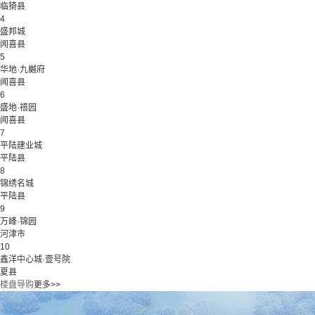
临猗县
4
盛邦城
闻喜县
5
华地·九樾府
闻喜县
6
盛地·禧园
闻喜县
7
平陆建业城
平陆县
8
锦绣名城
平陆县
9
万峰·锦园
河津市
10
鑫洋中心城·壹号院
夏县
楼盘导购
更多>>