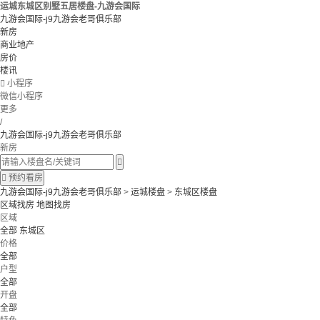
运城东城区别墅五居楼盘-九游会国际
九游会国际-j9九游会老哥俱乐部
新房
商业地产
房价
楼讯

小程序
微信小程序
更多
/
九游会国际-j9九游会老哥俱乐部
新房


预约看房
九游会国际-j9九游会老哥俱乐部
>
运城楼盘
>
东城区楼盘
区域找房
地图找房
区域
全部
东城区
价格
全部
户型
全部
开盘
全部