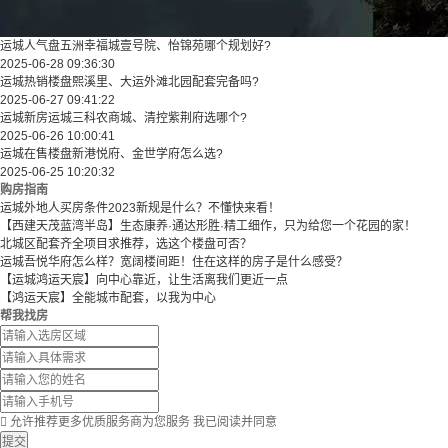
运城人气盘五洲幸福城壹号院、怡锦苑哪个规划好?
2025-06-28 09:36:30
运城热销楼盘熙溪里、大运外滩北园配套完备吗?
2025-06-27 09:41:22
运城新房运城三科农商城、清控紫荆府选哪个?
2025-06-26 10:00:41
运城在售楼盘新港悦府、金世学府怎么选?
2025-06-25 10:20:32
购房指南
运城外地人买房条件2023新规是什么？不懂快来看！
【西建天茂蓝湾半岛】生态康养·通达形胜·精工细作，只为给您一个花园的家！
北城区配套齐全项目求推荐，选这个楼盘可否？
运城吾悦华府怎么样？宽阔楼间距！住在这样的房子是什么感受？
【运城鸿运天宸】向中心靠近，让生活离我们更近一点
【鸿运天宸】全能城市配套，以我为中心
帮我找房

允许推荐更多优质服务商为您服务
我已阅读并同意
提交