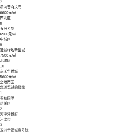
7
星河晋府玖号
6600元/㎡
西北区
8
五洲芳华
6500元/㎡
中城区
9
运城绿地新里城
7500元/㎡
北城区
10
嘉禾华侨城
5600元/㎡
空港南区
您浏览过的楼盘
1
君铂国际
盐湖区
2
河津津樾府
河津市
3
五洲幸福城壹号院