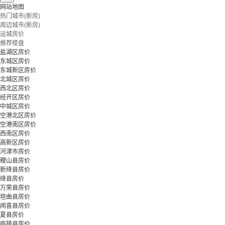
网站地图
热门城市(新房)
周边城市(新房)
运城房价
推荐楼盘
盐湖区房价
东城区房价
东城新区房价
北城区房价
西北区房价
经开区房价
中城区房价
空港北区房价
空港南区房价
西南区房价
高新区房价
河津市房价
稷山县房价
新绛县房价
绛县房价
万荣县房价
垣曲县房价
闻喜县房价
夏县房价
临猗县房价