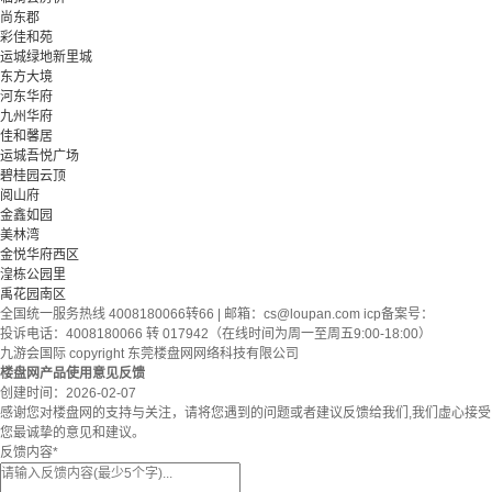
尚东郡
彩佳和苑
运城绿地新里城
东方大境
河东华府
九州华府
佳和馨居
运城吾悦广场
碧桂园云顶
阅山府
金鑫如园
美林湾
金悦华府西区
湟栋公园里
禹花园南区
全国统一服务热线 4008180066转66 | 邮箱：
cs@loupan.com
icp备案号：
投诉电话：4008180066 转 017942（在线时间为周一至周五9:00-18:00）
九游会国际 copyright 东莞楼盘网网络科技有限公司
楼盘网产品使用意见反馈
创建时间：
2026-02-07
感谢您对楼盘网的支持与关注，请将您遇到的问题或者建议反馈给我们,我们虚心接受
您最诚挚的意见和建议。
反馈内容
*