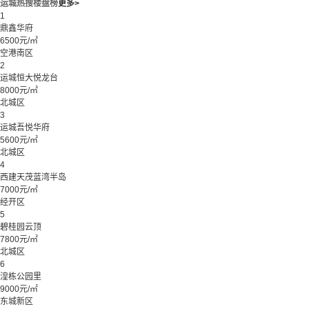
运城热搜楼盘榜
更多>
1
鼎鑫华府
6500元/㎡
空港南区
2
运城恒大悦龙台
8000元/㎡
北城区
3
运城吾悦华府
5600元/㎡
北城区
4
西建天茂蓝湾半岛
7000元/㎡
经开区
5
碧桂园云顶
7800元/㎡
北城区
6
湟栋公园里
9000元/㎡
东城新区