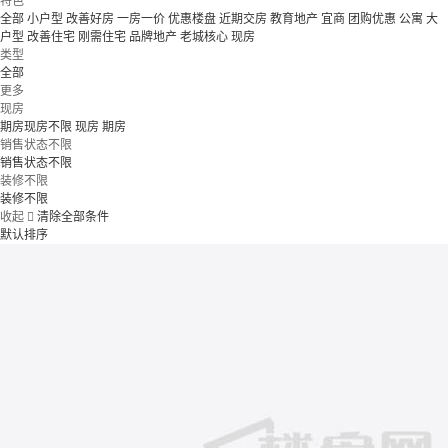
特色
全部
小户型
改善好房
一房一价
优惠楼盘
近期交房
教育地产
宜商
团购优惠
公寓
大
户型
改善住宅
刚需住宅
品牌地产
老城核心
现房
类型
全部
更多
现房
期房现房不限
现房
期房
销售状态不限
销售状态不限
装修不限
装修不限
收起

清除全部条件
默认排序