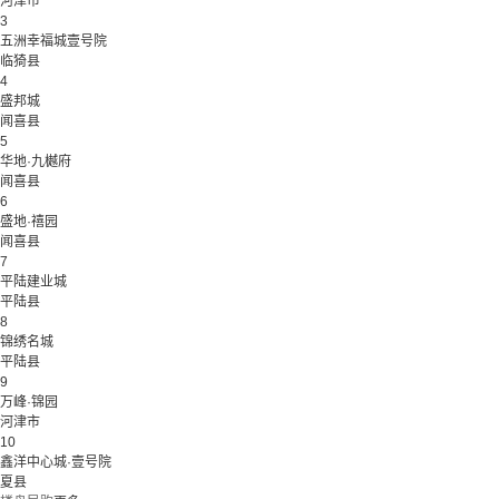
河津市
3
五洲幸福城壹号院
临猗县
4
盛邦城
闻喜县
5
华地·九樾府
闻喜县
6
盛地·禧园
闻喜县
7
平陆建业城
平陆县
8
锦绣名城
平陆县
9
万峰·锦园
河津市
10
鑫洋中心城·壹号院
夏县