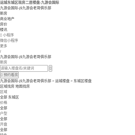
运城东城区现房二居楼盘-九游会国际
九游会国际-j9九游会老哥俱乐部
新房
商业地产
房价
楼讯

小程序
微信小程序
更多
/
九游会国际-j9九游会老哥俱乐部
新房


预约看房
九游会国际-j9九游会老哥俱乐部
>
运城楼盘
>
东城区楼盘
区域找房
地图找房
区域
全部
东城区
价格
全部
户型
全部
开盘
全部