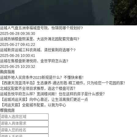
运城人气盘五洲幸福城壹号院、怡锦苑哪个规划好?
2025-06-28 09:36:30
运城热销楼盘熙溪里、大运外滩北园配套完备吗?
2025-06-27 09:41:22
运城新房运城三科农商城、清控紫荆府选哪个?
2025-06-26 10:00:41
运城在售楼盘新港悦府、金世学府怎么选?
2025-06-25 10:20:32
购房指南
运城外地人买房条件2023新规是什么？不懂快来看！
【西建天茂蓝湾半岛】生态康养·通达形胜·精工细作，只为给您一个花园的家！
北城区配套齐全项目求推荐，选这个楼盘可否？
运城吾悦华府怎么样？宽阔楼间距！住在这样的房子是什么感受？
【运城鸿运天宸】向中心靠近，让生活离我们更近一点
【鸿运天宸】全能城市配套，以我为中心
帮我找房