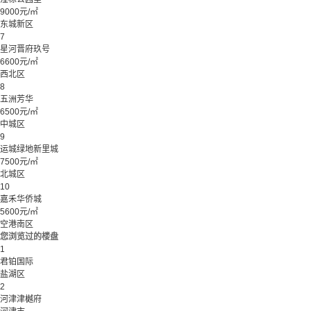
9000元/㎡
东城新区
7
星河晋府玖号
6600元/㎡
西北区
8
五洲芳华
6500元/㎡
中城区
9
运城绿地新里城
7500元/㎡
北城区
10
嘉禾华侨城
5600元/㎡
空港南区
您浏览过的楼盘
1
君铂国际
盐湖区
2
河津津樾府