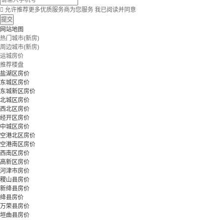

允许推荐更多优质服务商为您服务
我已阅读并同意
提交
网站地图
热门城市(新房)
周边城市(新房)
运城房价
推荐楼盘
盐湖区房价
东城区房价
东城新区房价
北城区房价
西北区房价
经开区房价
中城区房价
空港北区房价
空港南区房价
西南区房价
高新区房价
河津市房价
稷山县房价
新绛县房价
绛县房价
万荣县房价
垣曲县房价