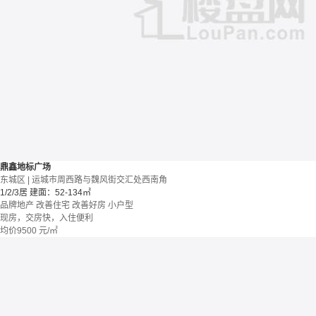
鼎鑫地标广场
东城区 | 运城市周西路与魏风街交汇处西南角
1/2/3居
建面：52-134㎡
品牌地产
改善住宅
改善好房
小户型
现房，交房快，入住便利
均价
9500
元/㎡