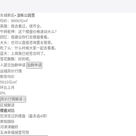
东城新区
•
湟栋公园里
均价：
9000元/㎡
英雄：我去看过，很齐全。
牛转乾坤：这个楼盘价格波动大么？
回忆：我建议你们去楼盘看看。
大头：也可以直接咨询置业管家。
吃了么：什么时候大家一起去看看。
蓝天：上周我已经签合同了。
雪花飘飘：好的呢。
人提交加群申请
加群申请
运城房价行情
新房均价
5610
元/㎡
环比上月
0%
房价行情解读

区域解读
楼盘对比
您浏览过的楼盘
（最多选4项）
君铂国际
河津津樾府
五洲幸福城壹号院