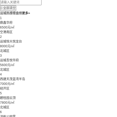

全部清空
运城热搜楼盘榜
更多>
1
鼎鑫华府
6500元/㎡
空港南区
2
运城恒大悦龙台
8000元/㎡
北城区
3
运城吾悦华府
5600元/㎡
北城区
4
西建天茂蓝湾半岛
7000元/㎡
经开区
5
碧桂园云顶
7800元/㎡
北城区
6
湟栋公园里