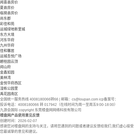
闻喜县房价
夏县房价
临猗县房价
尚东郡
彩佳和苑
运城绿地新里城
东方大境
河东华府
九州华府
佳和馨居
运城吾悦广场
碧桂园云顶
阅山府
金鑫如园
美林湾
金悦华府西区
湟栋公园里
禹花园南区
全国统一服务热线 4008180066转66 | 邮箱：
cs@loupan.com
icp备案号：
投诉电话：4008180066 转 017942（在线时间为周一至周五9:00-18:00）
九游会国际 copyright 东莞楼盘网网络科技有限公司
楼盘网产品使用意见反馈
创建时间：
2026-02-07
感谢您对楼盘网的支持与关注，请将您遇到的问题或者建议反馈给我们,我们虚心接受
您最诚挚的意见和建议。