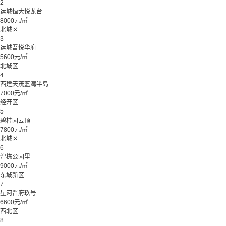
2
运城恒大悦龙台
8000元/㎡
北城区
3
运城吾悦华府
5600元/㎡
北城区
4
西建天茂蓝湾半岛
7000元/㎡
经开区
5
碧桂园云顶
7800元/㎡
北城区
6
湟栋公园里
9000元/㎡
东城新区
7
星河晋府玖号
6600元/㎡
西北区
8