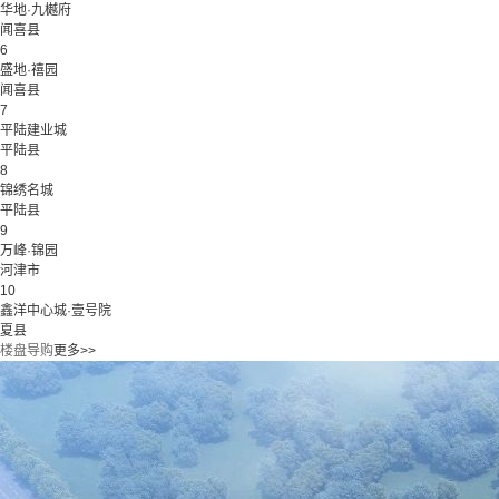
华地·九樾府
闻喜县
6
盛地·禧园
闻喜县
7
平陆建业城
平陆县
8
锦绣名城
平陆县
9
万峰·锦园
河津市
10
鑫洋中心城·壹号院
夏县
楼盘导购
更多>>