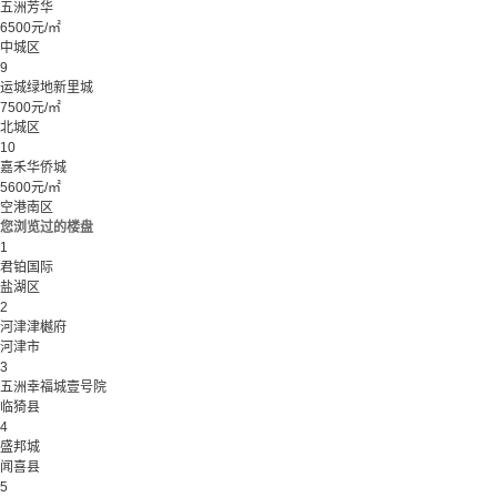
五洲芳华
6500元/㎡
中城区
9
运城绿地新里城
7500元/㎡
北城区
10
嘉禾华侨城
5600元/㎡
空港南区
您浏览过的楼盘
1
君铂国际
盐湖区
2
河津津樾府
河津市
3
五洲幸福城壹号院
临猗县
4
盛邦城
闻喜县
5