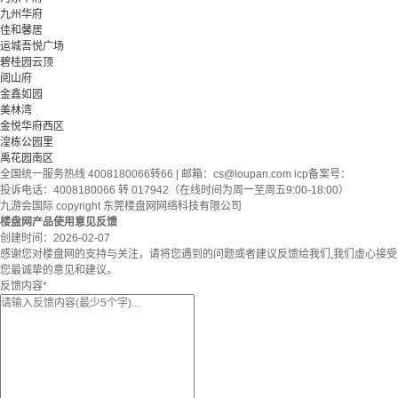
九州华府
佳和馨居
运城吾悦广场
碧桂园云顶
阅山府
金鑫如园
美林湾
金悦华府西区
湟栋公园里
禹花园南区
全国统一服务热线 4008180066转66 | 邮箱：
cs@loupan.com
icp备案号：
投诉电话：4008180066 转 017942（在线时间为周一至周五9:00-18:00）
九游会国际 copyright 东莞楼盘网网络科技有限公司
楼盘网产品使用意见反馈
创建时间：
2026-02-07
感谢您对楼盘网的支持与关注，请将您遇到的问题或者建议反馈给我们,我们虚心接受
您最诚挚的意见和建议。
反馈内容
*