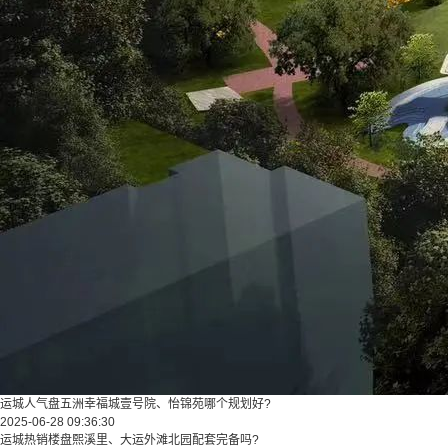
运城人气盘五洲幸福城壹号院、怡锦苑哪个规划好?
2025-06-28 09:36:30
运城热销楼盘熙溪里、大运外滩北园配套完备吗?