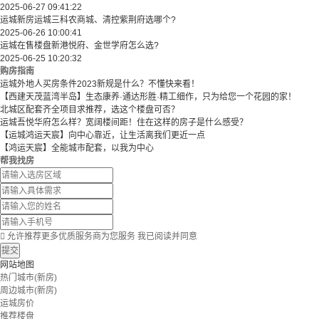
2025-06-27 09:41:22
运城新房运城三科农商城、清控紫荆府选哪个?
2025-06-26 10:00:41
运城在售楼盘新港悦府、金世学府怎么选?
2025-06-25 10:20:32
购房指南
运城外地人买房条件2023新规是什么？不懂快来看！
【西建天茂蓝湾半岛】生态康养·通达形胜·精工细作，只为给您一个花园的家！
北城区配套齐全项目求推荐，选这个楼盘可否？
运城吾悦华府怎么样？宽阔楼间距！住在这样的房子是什么感受？
【运城鸿运天宸】向中心靠近，让生活离我们更近一点
【鸿运天宸】全能城市配套，以我为中心
帮我找房

允许推荐更多优质服务商为您服务
我已阅读并同意
提交
网站地图
热门城市(新房)
周边城市(新房)
运城房价
推荐楼盘