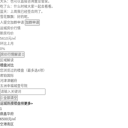
大头：也可以直接咨询置业管家。
吃了么：什么时候大家一起去看看。
蓝天：上周我已经签合同了。
雪花飘飘：好的呢。
人提交加群申请
加群申请
运城房价行情
新房均价
5610
元/㎡
环比上月
0%
房价行情解读

区域解读
楼盘对比
您浏览过的楼盘
（最多选4项）
君铂国际
河津津樾府
五洲幸福城壹号院

全部清空
运城热搜楼盘榜
更多>
1
鼎鑫华府
6500元/㎡
空港南区