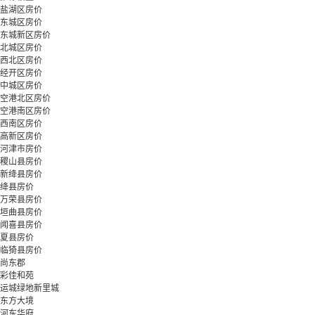
盐湖区房价
东城区房价
东城新区房价
北城区房价
西北区房价
经开区房价
中城区房价
空港北区房价
空港南区房价
西南区房价
高新区房价
河津市房价
稷山县房价
新绛县房价
绛县房价
万荣县房价
垣曲县房价
闻喜县房价
夏县房价
临猗县房价
尚东郡
彩佳和苑
运城绿地新里城
东方大境
河东华府