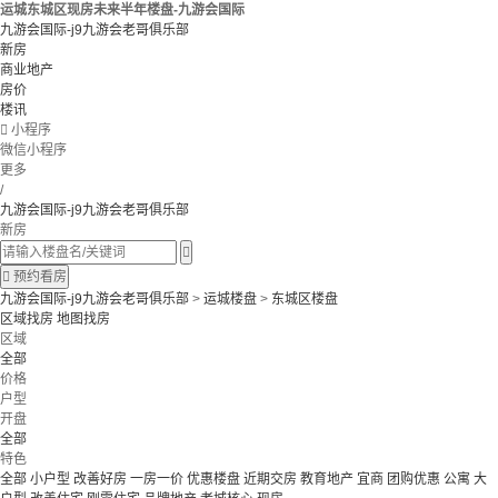
运城东城区现房未来半年楼盘-九游会国际
九游会国际-j9九游会老哥俱乐部
新房
商业地产
房价
楼讯

小程序
微信小程序
更多
/
九游会国际-j9九游会老哥俱乐部
新房


预约看房
九游会国际-j9九游会老哥俱乐部
>
运城楼盘
>
东城区楼盘
区域找房
地图找房
区域
全部
价格
户型
开盘
全部
特色
全部
小户型
改善好房
一房一价
优惠楼盘
近期交房
教育地产
宜商
团购优惠
公寓
大