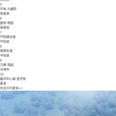
5
华地·九樾府
闻喜县
6
盛地·禧园
闻喜县
7
平陆建业城
平陆县
8
锦绣名城
平陆县
9
万峰·锦园
河津市
10
鑫洋中心城·壹号院
夏县
楼盘导购
更多>>