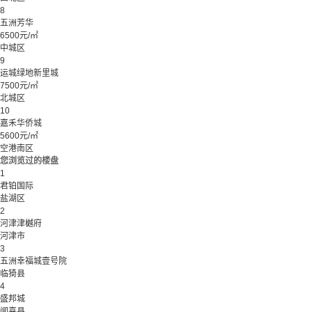
8
五洲芳华
6500元/㎡
中城区
9
运城绿地新里城
7500元/㎡
北城区
10
嘉禾华侨城
5600元/㎡
空港南区
您浏览过的楼盘
1
君铂国际
盐湖区
2
河津津樾府
河津市
3
五洲幸福城壹号院
临猗县
4
盛邦城
闻喜县