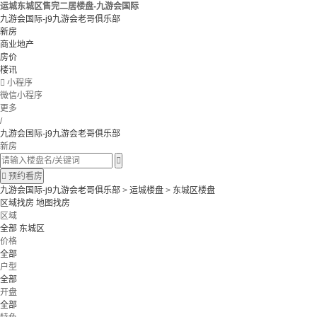
运城东城区售完二居楼盘-九游会国际
九游会国际-j9九游会老哥俱乐部
新房
商业地产
房价
楼讯

小程序
微信小程序
更多
/
九游会国际-j9九游会老哥俱乐部
新房


预约看房
九游会国际-j9九游会老哥俱乐部
>
运城楼盘
>
东城区楼盘
区域找房
地图找房
区域
全部
东城区
价格
全部
户型
全部
开盘
全部