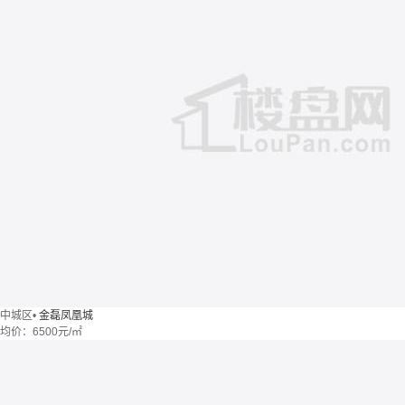
中城区
•
金磊凤凰城
均价：
6500元/㎡