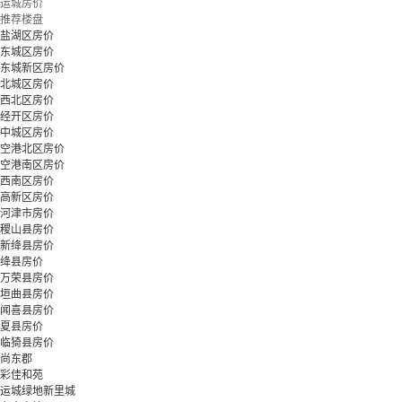
运城房价
推荐楼盘
盐湖区房价
东城区房价
东城新区房价
北城区房价
西北区房价
经开区房价
中城区房价
空港北区房价
空港南区房价
西南区房价
高新区房价
河津市房价
稷山县房价
新绛县房价
绛县房价
万荣县房价
垣曲县房价
闻喜县房价
夏县房价
临猗县房价
尚东郡
彩佳和苑
运城绿地新里城