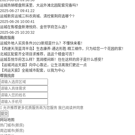
2025-06-28 09:36:30
运城热销楼盘熙溪里、大运外滩北园配套完备吗?
2025-06-27 09:41:22
运城新房运城三科农商城、清控紫荆府选哪个?
2025-06-26 10:00:41
运城在售楼盘新港悦府、金世学府怎么选?
2025-06-25 10:20:32
购房指南
运城外地人买房条件2023新规是什么？不懂快来看！
【西建天茂蓝湾半岛】生态康养·通达形胜·精工细作，只为给您一个花园的家！
北城区配套齐全项目求推荐，选这个楼盘可否？
运城吾悦华府怎么样？宽阔楼间距！住在这样的房子是什么感受？
【运城鸿运天宸】向中心靠近，让生活离我们更近一点
【鸿运天宸】全能城市配套，以我为中心
帮我找房

允许推荐更多优质服务商为您服务
我已阅读并同意
提交
网站地图
热门城市(新房)
周边城市(新房)