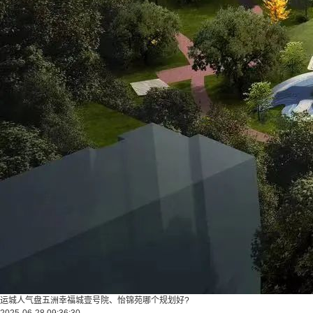
运城人气盘五洲幸福城壹号院、怡锦苑哪个规划好?