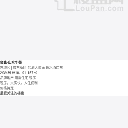
金鑫·山水华都
东城区 | 城东新区·盐湖大道南 珠水酒店东
2/3/4居
建面：91-157㎡
品牌地产
刚需住宅
现房
现房，交房快，入住便利
价格待定
最受关注的楼盘