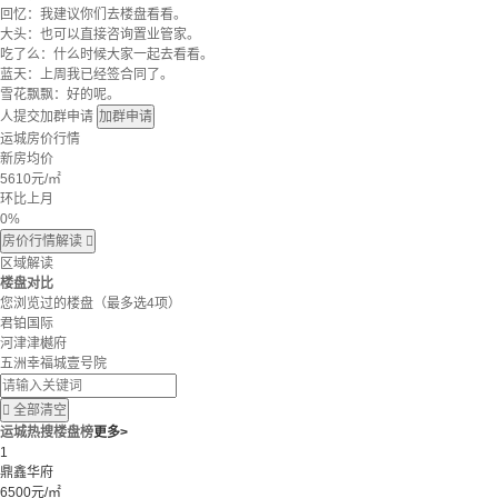
回忆：我建议你们去楼盘看看。
大头：也可以直接咨询置业管家。
吃了么：什么时候大家一起去看看。
蓝天：上周我已经签合同了。
雪花飘飘：好的呢。
人提交加群申请
加群申请
运城房价行情
新房均价
5610
元/㎡
环比上月
0%
房价行情解读

区域解读
楼盘对比
您浏览过的楼盘
（最多选4项）
君铂国际
河津津樾府
五洲幸福城壹号院

全部清空
运城热搜楼盘榜
更多>
1
鼎鑫华府
6500元/㎡