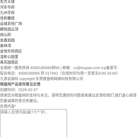
东方大境
河东华府
九州华府
佳和馨居
运城吾悦广场
碧桂园云顶
阅山府
金鑫如园
美林湾
金悦华府西区
湟栋公园里
禹花园南区
全国统一服务热线 4008180066转66 | 邮箱：
cs@loupan.com
icp备案号：
投诉电话：4008180066 转 017942（在线时间为周一至周五9:00-18:00）
九游会国际 copyright 东莞楼盘网网络科技有限公司
楼盘网产品使用意见反馈
创建时间：
2026-02-07
感谢您对楼盘网的支持与关注，请将您遇到的问题或者建议反馈给我们,我们虚心接受
您最诚挚的意见和建议。
反馈内容
*