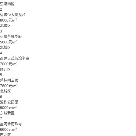
空港南区
2
运城恒大悦龙台
8000元/㎡
北城区
3
运城吾悦华府
5600元/㎡
北城区
4
西建天茂蓝湾半岛
7000元/㎡
经开区
5
碧桂园云顶
7800元/㎡
北城区
6
湟栋公园里
9000元/㎡
东城新区
7
星河晋府玖号
6600元/㎡
西北区