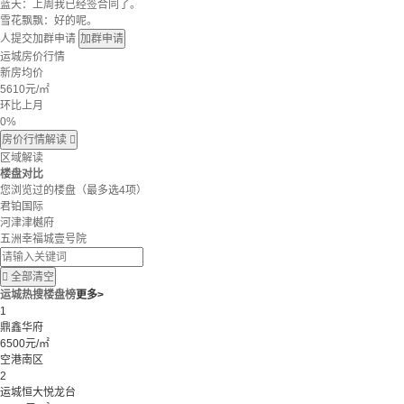
蓝天：上周我已经签合同了。
雪花飘飘：好的呢。
人提交加群申请
加群申请
运城房价行情
新房均价
5610
元/㎡
环比上月
0%
房价行情解读

区域解读
楼盘对比
您浏览过的楼盘
（最多选4项）
君铂国际
河津津樾府
五洲幸福城壹号院

全部清空
运城热搜楼盘榜
更多>
1
鼎鑫华府
6500元/㎡
空港南区
2
运城恒大悦龙台