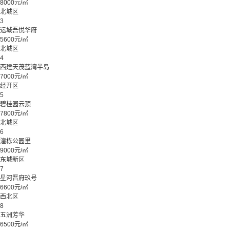
8000元/㎡
北城区
3
运城吾悦华府
5600元/㎡
北城区
4
西建天茂蓝湾半岛
7000元/㎡
经开区
5
碧桂园云顶
7800元/㎡
北城区
6
湟栋公园里
9000元/㎡
东城新区
7
星河晋府玖号
6600元/㎡
西北区
8
五洲芳华
6500元/㎡