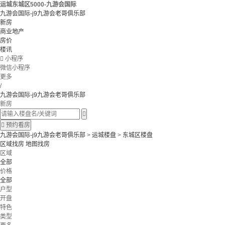
运城东城区5000-九游会国际
九游会国际-j9九游会老哥俱乐部
新房
商业地产
房价
楼讯

小程序
微信小程序
更多
/
九游会国际-j9九游会老哥俱乐部
新房


预约看房
九游会国际-j9九游会老哥俱乐部
>
运城楼盘
>
东城区楼盘
区域找房
地图找房
区域
全部
价格
全部
户型
开盘
特色
类型