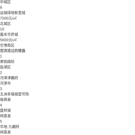
中城区
9
运城绿地新里城
7500元/㎡
北城区
10
嘉禾华侨城
5600元/㎡
空港南区
您浏览过的楼盘
1
君铂国际
盐湖区
2
河津津樾府
河津市
3
五洲幸福城壹号院
临猗县
4
盛邦城
闻喜县
5
华地·九樾府
闻喜县