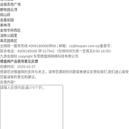
运城吾悦广场
碧桂园云顶
阅山府
金鑫如园
美林湾
金悦华府西区
湟栋公园里
禹花园南区
全国统一服务热线 4008180066转66 | 邮箱：
cs@loupan.com
icp备案号：
投诉电话：4008180066 转 017942（在线时间为周一至周五9:00-18:00）
九游会国际 copyright 东莞楼盘网网络科技有限公司
楼盘网产品使用意见反馈
创建时间：
2026-02-07
感谢您对楼盘网的支持与关注，请将您遇到的问题或者建议反馈给我们,我们虚心接受
您最诚挚的意见和建议。
反馈内容
*