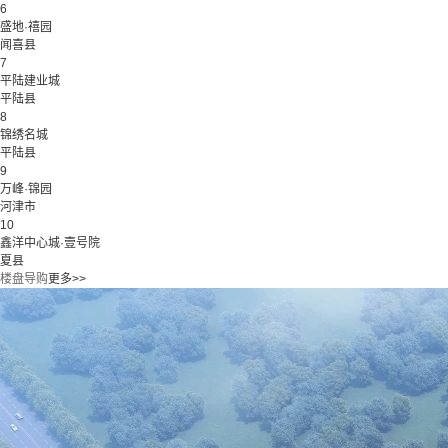
6
盛地·禧园
闻喜县
7
平陆建业城
平陆县
8
锦绣名城
平陆县
9
万峰·锦园
河津市
10
鑫洋中心城·壹号院
夏县
楼盘导购
更多>>