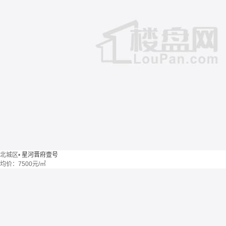
北城区
•
星河晋府壹号
均价：
7500元/㎡