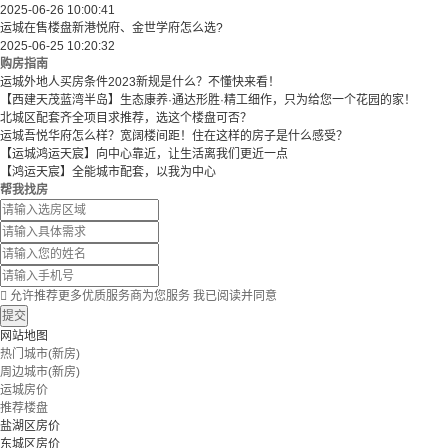
2025-06-26 10:00:41
运城在售楼盘新港悦府、金世学府怎么选?
2025-06-25 10:20:32
购房指南
运城外地人买房条件2023新规是什么？不懂快来看！
【西建天茂蓝湾半岛】生态康养·通达形胜·精工细作，只为给您一个花园的家！
北城区配套齐全项目求推荐，选这个楼盘可否？
运城吾悦华府怎么样？宽阔楼间距！住在这样的房子是什么感受？
【运城鸿运天宸】向中心靠近，让生活离我们更近一点
【鸿运天宸】全能城市配套，以我为中心
帮我找房

允许推荐更多优质服务商为您服务
我已阅读并同意
提交
网站地图
热门城市(新房)
周边城市(新房)
运城房价
推荐楼盘
盐湖区房价
东城区房价