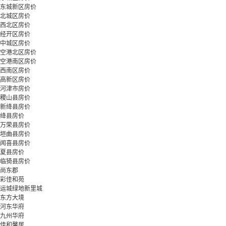
东城新区房价
北城区房价
西北区房价
经开区房价
中城区房价
空港北区房价
空港南区房价
西南区房价
高新区房价
河津市房价
稷山县房价
新绛县房价
绛县房价
万荣县房价
垣曲县房价
闻喜县房价
夏县房价
临猗县房价
尚东郡
彩佳和苑
运城绿地新里城
东方大境
河东华府
九州华府
佳和馨居