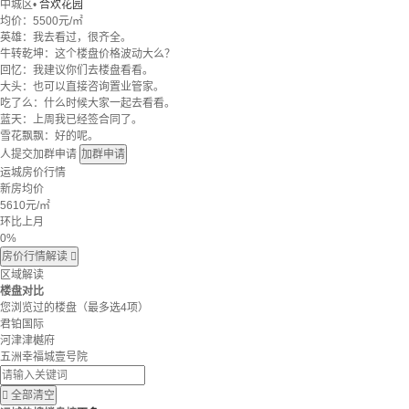
中城区
•
合欢花园
均价：
5500元/㎡
英雄：我去看过，很齐全。
牛转乾坤：这个楼盘价格波动大么？
回忆：我建议你们去楼盘看看。
大头：也可以直接咨询置业管家。
吃了么：什么时候大家一起去看看。
蓝天：上周我已经签合同了。
雪花飘飘：好的呢。
人提交加群申请
加群申请
运城房价行情
新房均价
5610
元/㎡
环比上月
0%
房价行情解读

区域解读
楼盘对比
您浏览过的楼盘
（最多选4项）
君铂国际
河津津樾府
五洲幸福城壹号院

全部清空