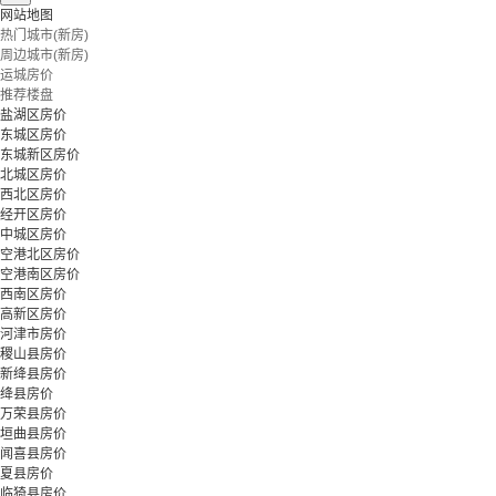
网站地图
热门城市(新房)
周边城市(新房)
运城房价
推荐楼盘
盐湖区房价
东城区房价
东城新区房价
北城区房价
西北区房价
经开区房价
中城区房价
空港北区房价
空港南区房价
西南区房价
高新区房价
河津市房价
稷山县房价
新绛县房价
绛县房价
万荣县房价
垣曲县房价
闻喜县房价
夏县房价
临猗县房价