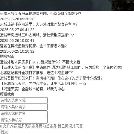
运城人气盘五洲幸福城壹号院、怡锦苑哪个规划好?
2025-06-28 09:36:30
运城热销楼盘熙溪里、大运外滩北园配套完备吗?
2025-06-27 09:41:22
运城新房运城三科农商城、清控紫荆府选哪个?
2025-06-26 10:00:41
运城在售楼盘新港悦府、金世学府怎么选?
2025-06-25 10:20:32
购房指南
运城外地人买房条件2023新规是什么？不懂快来看！
【西建天茂蓝湾半岛】生态康养·通达形胜·精工细作，只为给您一个花园的家！
北城区配套齐全项目求推荐，选这个楼盘可否？
运城吾悦华府怎么样？宽阔楼间距！住在这样的房子是什么感受？
【运城鸿运天宸】向中心靠近，让生活离我们更近一点
【鸿运天宸】全能城市配套，以我为中心
帮我找房

允许推荐更多优质服务商为您服务
我已阅读并同意
提交