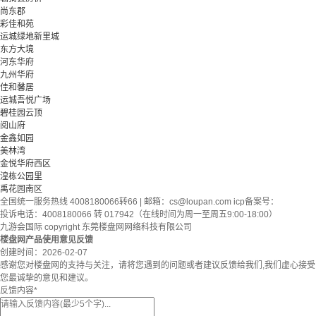
尚东郡
彩佳和苑
运城绿地新里城
东方大境
河东华府
九州华府
佳和馨居
运城吾悦广场
碧桂园云顶
阅山府
金鑫如园
美林湾
金悦华府西区
湟栋公园里
禹花园南区
全国统一服务热线 4008180066转66 | 邮箱：
cs@loupan.com
icp备案号：
投诉电话：4008180066 转 017942（在线时间为周一至周五9:00-18:00）
九游会国际 copyright 东莞楼盘网网络科技有限公司
楼盘网产品使用意见反馈
创建时间：
2026-02-07
感谢您对楼盘网的支持与关注，请将您遇到的问题或者建议反馈给我们,我们虚心接受
您最诚挚的意见和建议。
反馈内容
*