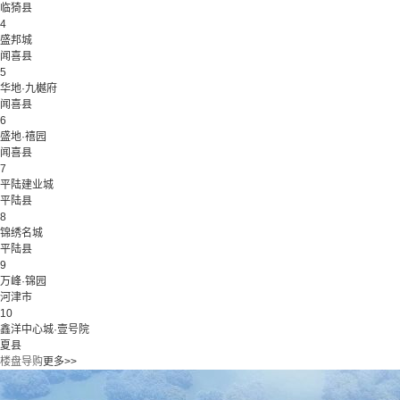
临猗县
4
盛邦城
闻喜县
5
华地·九樾府
闻喜县
6
盛地·禧园
闻喜县
7
平陆建业城
平陆县
8
锦绣名城
平陆县
9
万峰·锦园
河津市
10
鑫洋中心城·壹号院
夏县
楼盘导购
更多>>