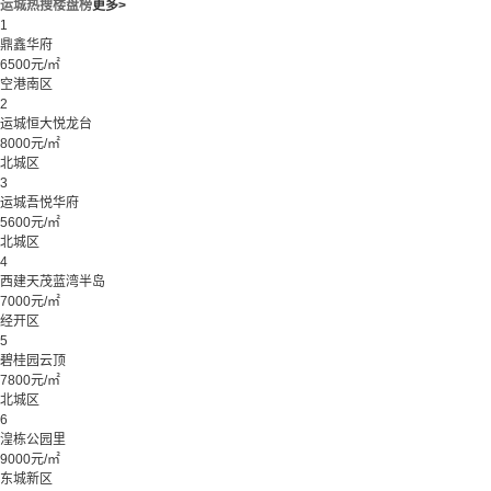
运城热搜楼盘榜
更多>
1
鼎鑫华府
6500元/㎡
空港南区
2
运城恒大悦龙台
8000元/㎡
北城区
3
运城吾悦华府
5600元/㎡
北城区
4
西建天茂蓝湾半岛
7000元/㎡
经开区
5
碧桂园云顶
7800元/㎡
北城区
6
湟栋公园里
9000元/㎡
东城新区