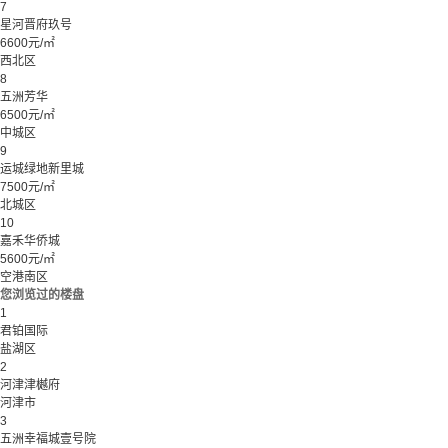
7
星河晋府玖号
6600元/㎡
西北区
8
五洲芳华
6500元/㎡
中城区
9
运城绿地新里城
7500元/㎡
北城区
10
嘉禾华侨城
5600元/㎡
空港南区
您浏览过的楼盘
1
君铂国际
盐湖区
2
河津津樾府
河津市
3
五洲幸福城壹号院