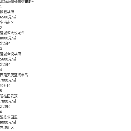
运城热搜楼盘榜
更多>
1
鼎鑫华府
6500元/㎡
空港南区
2
运城恒大悦龙台
8000元/㎡
北城区
3
运城吾悦华府
5600元/㎡
北城区
4
西建天茂蓝湾半岛
7000元/㎡
经开区
5
碧桂园云顶
7800元/㎡
北城区
6
湟栋公园里
9000元/㎡
东城新区