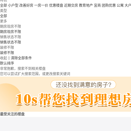
特色
全部
小户型
改善好房
一房一价
优惠楼盘
近期交房
教育地产
宜商
团购优惠
公寓
大
类型
全部
更多
期房现房不限
期房现房不限
销售状态不限
销售状态不限
装修不限
装修不限
收起

清除全部条件
默认排序
非常抱歉，搜索不到相关楼盘
您可以尝试扩大搜索范围，或更改搜索关键词
最受关注的楼盘