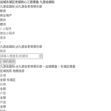
运城东城区老城核心三居楼盘-九游会国际
九游会国际-j9九游会老哥俱乐部
新房
商业地产
房价
楼讯

小程序
微信小程序
更多
/
九游会国际-j9九游会老哥俱乐部
新房


预约看房
九游会国际-j9九游会老哥俱乐部
>
运城楼盘
>
东城区楼盘
区域找房
地图找房
区域
全部
东城区
价格
全部
户型
全部
开盘
全部