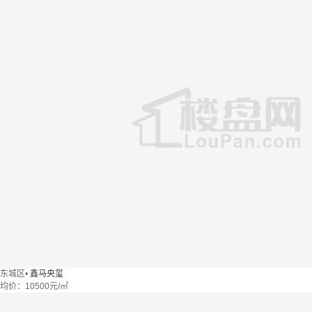
东城区
•
鑫马央玺
均价：
10500元/㎡