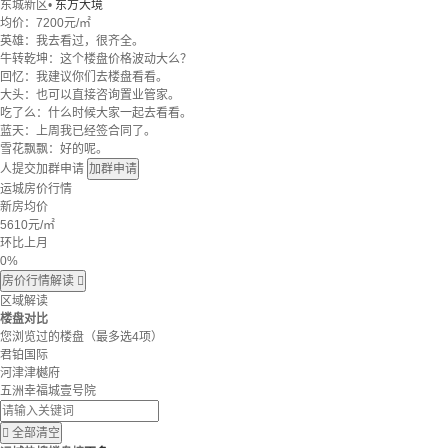
东城新区
•
东方大境
均价：
7200元/㎡
英雄：我去看过，很齐全。
牛转乾坤：这个楼盘价格波动大么？
回忆：我建议你们去楼盘看看。
大头：也可以直接咨询置业管家。
吃了么：什么时候大家一起去看看。
蓝天：上周我已经签合同了。
雪花飘飘：好的呢。
人提交加群申请
加群申请
运城房价行情
新房均价
5610
元/㎡
环比上月
0%
房价行情解读

区域解读
楼盘对比
您浏览过的楼盘
（最多选4项）
君铂国际
河津津樾府
五洲幸福城壹号院

全部清空