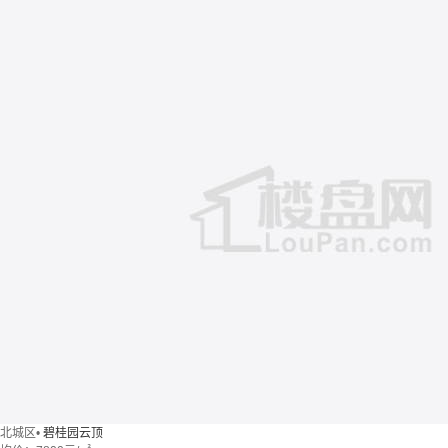
北城区
•
碧桂园云顶