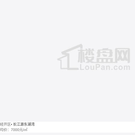
经开区
•
长江源东湖湾
均价：
7000元/㎡