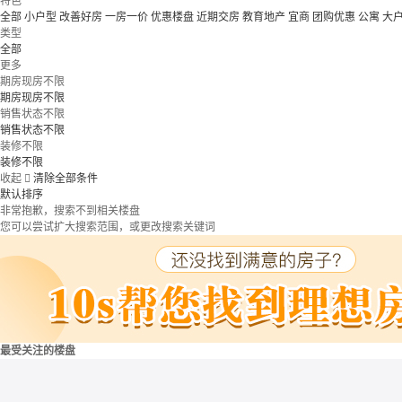
特色
全部
小户型
改善好房
一房一价
优惠楼盘
近期交房
教育地产
宜商
团购优惠
公寓
大
类型
全部
更多
期房现房不限
期房现房不限
销售状态不限
销售状态不限
装修不限
装修不限
收起

清除全部条件
默认排序
非常抱歉，搜索不到相关楼盘
您可以尝试扩大搜索范围，或更改搜索关键词
最受关注的楼盘