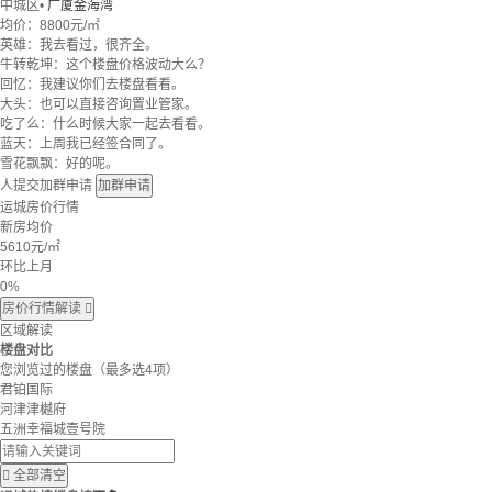
中城区
•
广厦金海湾
均价：
8800元/㎡
英雄：我去看过，很齐全。
牛转乾坤：这个楼盘价格波动大么？
回忆：我建议你们去楼盘看看。
大头：也可以直接咨询置业管家。
吃了么：什么时候大家一起去看看。
蓝天：上周我已经签合同了。
雪花飘飘：好的呢。
人提交加群申请
加群申请
运城房价行情
新房均价
5610
元/㎡
环比上月
0%
房价行情解读

区域解读
楼盘对比
您浏览过的楼盘
（最多选4项）
君铂国际
河津津樾府
五洲幸福城壹号院

全部清空