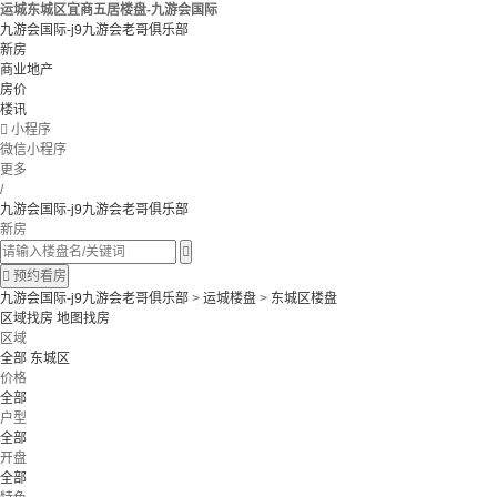
运城东城区宜商五居楼盘-九游会国际
九游会国际-j9九游会老哥俱乐部
新房
商业地产
房价
楼讯

小程序
微信小程序
更多
/
九游会国际-j9九游会老哥俱乐部
新房


预约看房
九游会国际-j9九游会老哥俱乐部
>
运城楼盘
>
东城区楼盘
区域找房
地图找房
区域
全部
东城区
价格
全部
户型
全部
开盘
全部