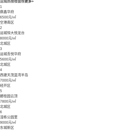
运城热搜楼盘榜
更多>
1
鼎鑫华府
6500元/㎡
空港南区
2
运城恒大悦龙台
8000元/㎡
北城区
3
运城吾悦华府
5600元/㎡
北城区
4
西建天茂蓝湾半岛
7000元/㎡
经开区
5
碧桂园云顶
7800元/㎡
北城区
6
湟栋公园里
9000元/㎡
东城新区