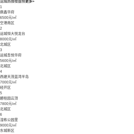
运城热搜楼盘榜
更多>
1
鼎鑫华府
6500元/㎡
空港南区
2
运城恒大悦龙台
8000元/㎡
北城区
3
运城吾悦华府
5600元/㎡
北城区
4
西建天茂蓝湾半岛
7000元/㎡
经开区
5
碧桂园云顶
7800元/㎡
北城区
6
湟栋公园里
9000元/㎡
东城新区