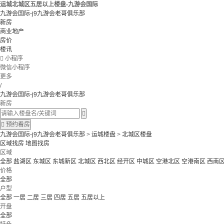
运城北城区五居以上楼盘-九游会国际
九游会国际-j9九游会老哥俱乐部
新房
商业地产
房价
楼讯

小程序
微信小程序
更多
/
九游会国际-j9九游会老哥俱乐部
新房


预约看房
九游会国际-j9九游会老哥俱乐部
>
运城楼盘
>
北城区楼盘
区域找房
地图找房
区域
全部
盐湖区
东城区
东城新区
北城区
西北区
经开区
中城区
空港北区
空港南区
西南
价格
全部
户型
全部
一居
二居
三居
四居
五居
五居以上
开盘
全部