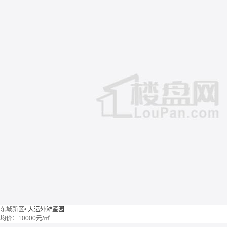
东城新区
•
大运外滩玺园
均价：
10000元/㎡