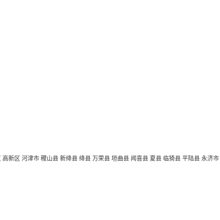
区
高新区
河津市
稷山县
新绛县
绛县
万荣县
垣曲县
闻喜县
夏县
临猗县
平陆县
永济市