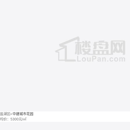
盐湖区
•
中建城市花园
均价：
5300元/㎡