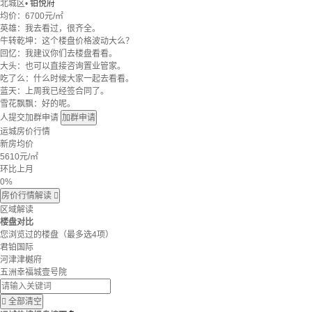
北城区
•
铂悦府
均价：
6700元/㎡
英雄：我去看过，很齐全。
牛转乾坤：这个楼盘价格波动大么？
回忆：我建议你们去楼盘看看。
大头：也可以直接咨询置业管家。
吃了么：什么时候大家一起去看看。
蓝天：上周我已经签合同了。
雪花飘飘：好的呢。
人提交加群申请
加群申请
运城房价行情
新房均价
5610
元/㎡
环比上月
0%
房价行情解读

区域解读
楼盘对比
您浏览过的楼盘
（最多选4项）
君铂国际
河津津樾府
五洲幸福城壹号院

全部清空