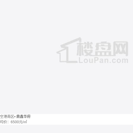
空港南区
•
鼎鑫华府
均价：
6500元/㎡