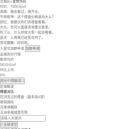
北城区
•
金悦华府
均价：
7000元/㎡
英雄：我去看过，很齐全。
牛转乾坤：这个楼盘价格波动大么？
回忆：我建议你们去楼盘看看。
大头：也可以直接咨询置业管家。
吃了么：什么时候大家一起去看看。
蓝天：上周我已经签合同了。
雪花飘飘：好的呢。
人提交加群申请
加群申请
运城房价行情
新房均价
5610
元/㎡
环比上月
0%
房价行情解读

区域解读
楼盘对比
您浏览过的楼盘
（最多选4项）
君铂国际
河津津樾府
五洲幸福城壹号院

全部清空