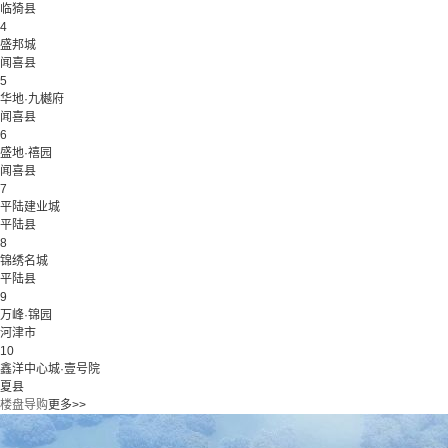
临猗县
4
盛邦城
闻喜县
5
华地·九樾府
闻喜县
6
盛地·禧园
闻喜县
7
平陆建业城
平陆县
8
锦绣名城
平陆县
9
万峰·锦园
河津市
10
鑫洋中心城·壹号院
夏县
楼盘导购
更多>>