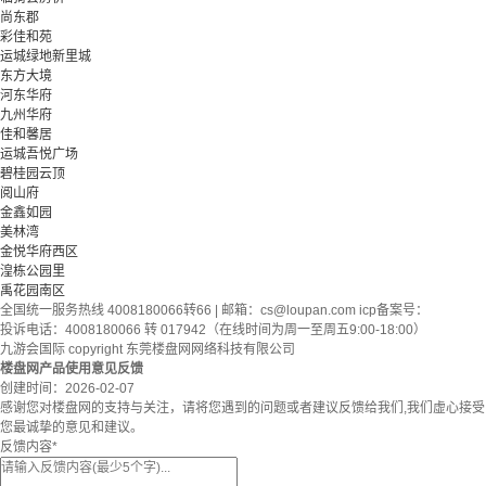
尚东郡
彩佳和苑
运城绿地新里城
东方大境
河东华府
九州华府
佳和馨居
运城吾悦广场
碧桂园云顶
阅山府
金鑫如园
美林湾
金悦华府西区
湟栋公园里
禹花园南区
全国统一服务热线 4008180066转66 | 邮箱：
cs@loupan.com
icp备案号：
投诉电话：4008180066 转 017942（在线时间为周一至周五9:00-18:00）
九游会国际 copyright 东莞楼盘网网络科技有限公司
楼盘网产品使用意见反馈
创建时间：
2026-02-07
感谢您对楼盘网的支持与关注，请将您遇到的问题或者建议反馈给我们,我们虚心接受
您最诚挚的意见和建议。
反馈内容
*