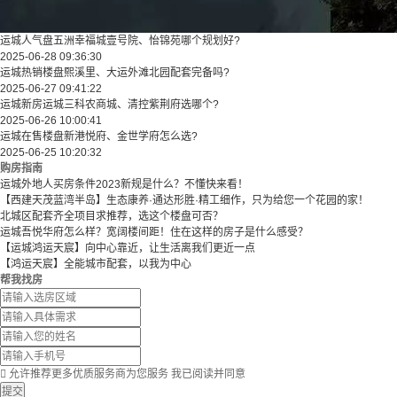
运城人气盘五洲幸福城壹号院、怡锦苑哪个规划好?
2025-06-28 09:36:30
运城热销楼盘熙溪里、大运外滩北园配套完备吗?
2025-06-27 09:41:22
运城新房运城三科农商城、清控紫荆府选哪个?
2025-06-26 10:00:41
运城在售楼盘新港悦府、金世学府怎么选?
2025-06-25 10:20:32
购房指南
运城外地人买房条件2023新规是什么？不懂快来看！
【西建天茂蓝湾半岛】生态康养·通达形胜·精工细作，只为给您一个花园的家！
北城区配套齐全项目求推荐，选这个楼盘可否？
运城吾悦华府怎么样？宽阔楼间距！住在这样的房子是什么感受？
【运城鸿运天宸】向中心靠近，让生活离我们更近一点
【鸿运天宸】全能城市配套，以我为中心
帮我找房

允许推荐更多优质服务商为您服务
我已阅读并同意
提交