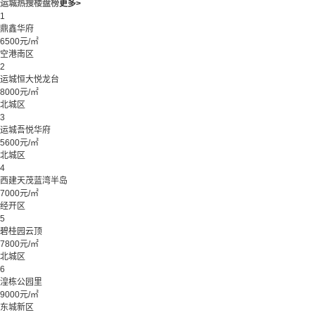
运城热搜楼盘榜
更多>
1
鼎鑫华府
6500元/㎡
空港南区
2
运城恒大悦龙台
8000元/㎡
北城区
3
运城吾悦华府
5600元/㎡
北城区
4
西建天茂蓝湾半岛
7000元/㎡
经开区
5
碧桂园云顶
7800元/㎡
北城区
6
湟栋公园里
9000元/㎡
东城新区