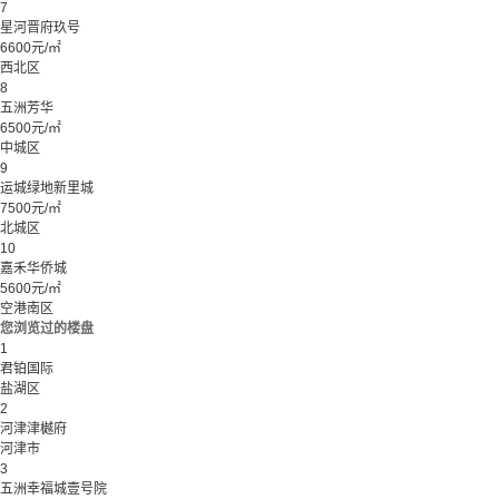
7
星河晋府玖号
6600元/㎡
西北区
8
五洲芳华
6500元/㎡
中城区
9
运城绿地新里城
7500元/㎡
北城区
10
嘉禾华侨城
5600元/㎡
空港南区
您浏览过的楼盘
1
君铂国际
盐湖区
2
河津津樾府
河津市
3
五洲幸福城壹号院