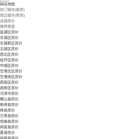
网站地图
热门城市(新房)
周边城市(新房)
运城房价
推荐楼盘
盐湖区房价
东城区房价
东城新区房价
北城区房价
西北区房价
经开区房价
中城区房价
空港北区房价
空港南区房价
西南区房价
高新区房价
河津市房价
稷山县房价
新绛县房价
绛县房价
万荣县房价
垣曲县房价
闻喜县房价
夏县房价
临猗县房价