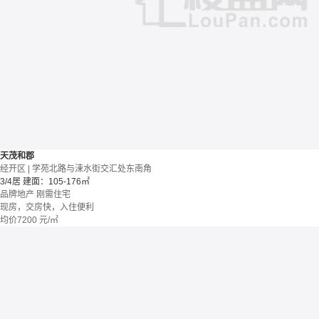
天茂和郡
经开区 | 学苑北路与涑水街交汇处东南角
3/4居
建面：105-176㎡
品牌地产
刚需住宅
现房，交房快，入住便利
均价
7200
元/㎡