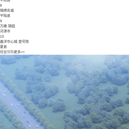
平陆县
8
锦绣名城
平陆县
9
万峰·锦园
河津市
10
鑫洋中心城·壹号院
夏县
楼盘导购
更多>>