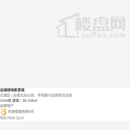
运城绿地新里城
北城区 | 运城北站以南，学苑路与迎宾街交会处
2/3/4居
建面：90-158㎡
品牌地产
热搜楼盘榜第9名
均价
7500
元/㎡