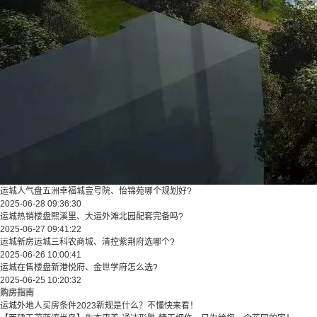
运城人气盘五洲幸福城壹号院、怡锦苑哪个规划好?
2025-06-28 09:36:30
运城热销楼盘熙溪里、大运外滩北园配套完备吗?
2025-06-27 09:41:22
运城新房运城三科农商城、清控紫荆府选哪个?
2025-06-26 10:00:41
运城在售楼盘新港悦府、金世学府怎么选?
2025-06-25 10:20:32
购房指南
运城外地人买房条件2023新规是什么？不懂快来看！