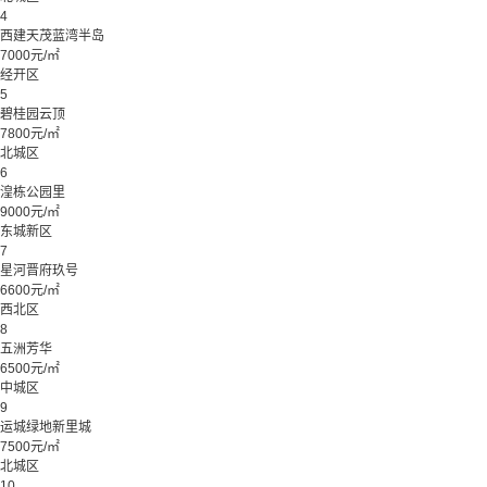
4
西建天茂蓝湾半岛
7000元/㎡
经开区
5
碧桂园云顶
7800元/㎡
北城区
6
湟栋公园里
9000元/㎡
东城新区
7
星河晋府玖号
6600元/㎡
西北区
8
五洲芳华
6500元/㎡
中城区
9
运城绿地新里城
7500元/㎡
北城区
10