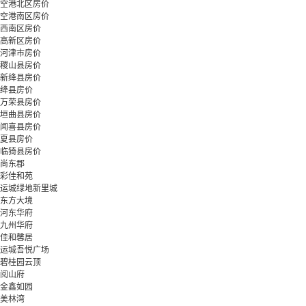
空港北区房价
空港南区房价
西南区房价
高新区房价
河津市房价
稷山县房价
新绛县房价
绛县房价
万荣县房价
垣曲县房价
闻喜县房价
夏县房价
临猗县房价
尚东郡
彩佳和苑
运城绿地新里城
东方大境
河东华府
九州华府
佳和馨居
运城吾悦广场
碧桂园云顶
阅山府
金鑫如园
美林湾