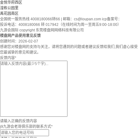
金悦华府西区
湟栋公园里
禹花园南区
全国统一服务热线 4008180066转66 | 邮箱：
cs@loupan.com
icp备案号：
投诉电话：4008180066 转 017942（在线时间为周一至周五9:00-18:00）
九游会国际 copyright 东莞楼盘网网络科技有限公司
楼盘网产品使用意见反馈
创建时间：
2026-02-07
感谢您对楼盘网的支持与关注，请将您遇到的问题或者建议反馈给我们,我们虚心接受
您最诚挚的意见和建议。
反馈内容
*
请输入正确的反馈内容
j9九游会老哥俱乐部的联系方式
*