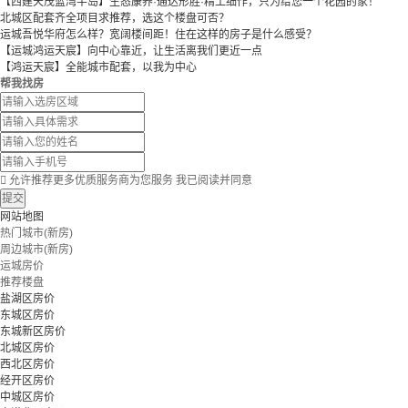
【西建天茂蓝湾半岛】生态康养·通达形胜·精工细作，只为给您一个花园的家！
北城区配套齐全项目求推荐，选这个楼盘可否？
运城吾悦华府怎么样？宽阔楼间距！住在这样的房子是什么感受？
【运城鸿运天宸】向中心靠近，让生活离我们更近一点
【鸿运天宸】全能城市配套，以我为中心
帮我找房

允许推荐更多优质服务商为您服务
我已阅读并同意
提交
网站地图
热门城市(新房)
周边城市(新房)
运城房价
推荐楼盘
盐湖区房价
东城区房价
东城新区房价
北城区房价
西北区房价
经开区房价
中城区房价