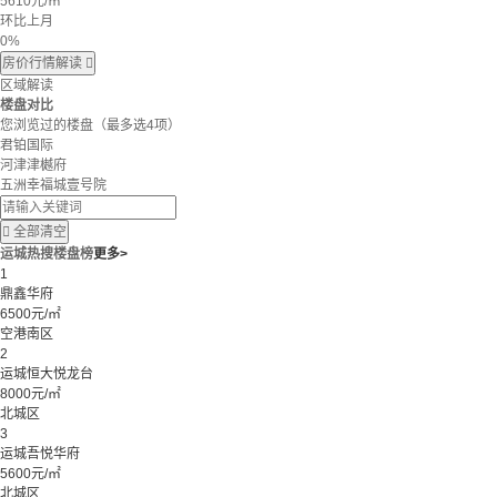
5610
元/㎡
环比上月
0%
房价行情解读

区域解读
楼盘对比
您浏览过的楼盘
（最多选4项）
君铂国际
河津津樾府
五洲幸福城壹号院

全部清空
运城热搜楼盘榜
更多>
1
鼎鑫华府
6500元/㎡
空港南区
2
运城恒大悦龙台
8000元/㎡
北城区
3
运城吾悦华府
5600元/㎡
北城区