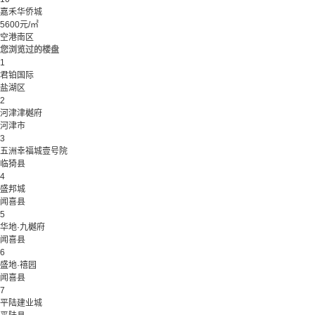
嘉禾华侨城
5600元/㎡
空港南区
您浏览过的楼盘
1
君铂国际
盐湖区
2
河津津樾府
河津市
3
五洲幸福城壹号院
临猗县
4
盛邦城
闻喜县
5
华地·九樾府
闻喜县
6
盛地·禧园
闻喜县
7
平陆建业城