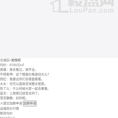
北城区
•
铂悦府
均价：
6700元/㎡
英雄：我去看过，很齐全。
牛转乾坤：这个楼盘价格波动大么？
回忆：我建议你们去楼盘看看。
大头：也可以直接咨询置业管家。
吃了么：什么时候大家一起去看看。
蓝天：上周我已经签合同了。
雪花飘飘：好的呢。
人提交加群申请
加群申请
运城房价行情
新房均价