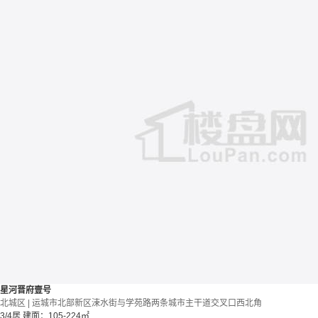
星河晋府壹号
北城区 | 运城市北部新区涑水街与学苑路两条城市主干道交叉口西北角
3/4居
建面：105-224㎡