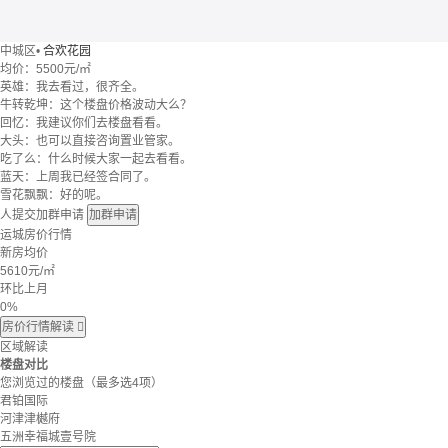
中城区
•
合欢花园
均价：
5500元/㎡
英雄：我去看过，很齐全。
牛转乾坤：这个楼盘价格波动大么？
回忆：我建议你们去楼盘看看。
大头：也可以直接咨询置业管家。
吃了么：什么时候大家一起去看看。
蓝天：上周我已经签合同了。
雪花飘飘：好的呢。
人提交加群申请
加群申请
运城房价行情
新房均价
5610
元/㎡
环比上月
0%
房价行情解读

区域解读
楼盘对比
您浏览过的楼盘
（最多选4项）
君铂国际
河津津樾府
五洲幸福城壹号院