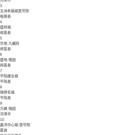
河津市
3
五洲幸福城壹号院
临猗县
4
盛邦城
闻喜县
5
华地·九樾府
闻喜县
6
盛地·禧园
闻喜县
7
平陆建业城
平陆县
8
锦绣名城
平陆县
9
万峰·锦园
河津市
10
鑫洋中心城·壹号院
夏县