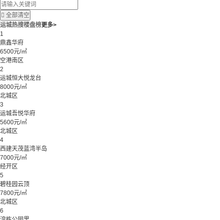

全部清空
运城热搜楼盘榜
更多>
1
鼎鑫华府
6500元/㎡
空港南区
2
运城恒大悦龙台
8000元/㎡
北城区
3
运城吾悦华府
5600元/㎡
北城区
4
西建天茂蓝湾半岛
7000元/㎡
经开区
5
碧桂园云顶
7800元/㎡
北城区
6
湟栋公园里