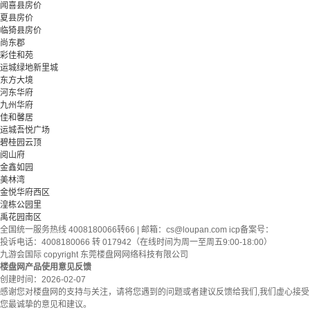
闻喜县房价
夏县房价
临猗县房价
尚东郡
彩佳和苑
运城绿地新里城
东方大境
河东华府
九州华府
佳和馨居
运城吾悦广场
碧桂园云顶
阅山府
金鑫如园
美林湾
金悦华府西区
湟栋公园里
禹花园南区
全国统一服务热线 4008180066转66 | 邮箱：
cs@loupan.com
icp备案号：
投诉电话：4008180066 转 017942（在线时间为周一至周五9:00-18:00）
九游会国际 copyright 东莞楼盘网网络科技有限公司
楼盘网产品使用意见反馈
创建时间：
2026-02-07
感谢您对楼盘网的支持与关注，请将您遇到的问题或者建议反馈给我们,我们虚心接受
您最诚挚的意见和建议。