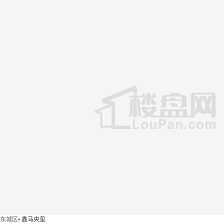
东城区
•
鑫马央玺