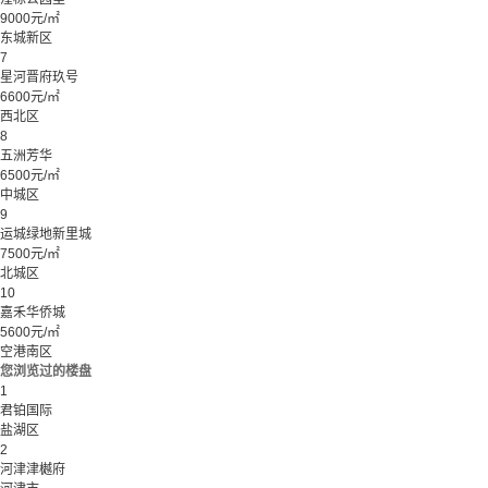
9000元/㎡
东城新区
7
星河晋府玖号
6600元/㎡
西北区
8
五洲芳华
6500元/㎡
中城区
9
运城绿地新里城
7500元/㎡
北城区
10
嘉禾华侨城
5600元/㎡
空港南区
您浏览过的楼盘
1
君铂国际
盐湖区
2
河津津樾府