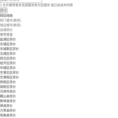

允许推荐更多优质服务商为您服务
我已阅读并同意
提交
网站地图
热门城市(新房)
周边城市(新房)
运城房价
推荐楼盘
盐湖区房价
东城区房价
东城新区房价
北城区房价
西北区房价
经开区房价
中城区房价
空港北区房价
空港南区房价
西南区房价
高新区房价
河津市房价
稷山县房价
新绛县房价
绛县房价
万荣县房价
垣曲县房价