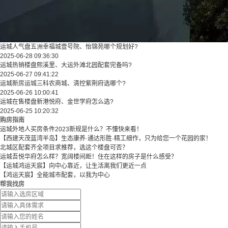
运城人气盘五洲幸福城壹号院、怡锦苑哪个规划好?
2025-06-28 09:36:30
运城热销楼盘熙溪里、大运外滩北园配套完备吗?
2025-06-27 09:41:22
运城新房运城三科农商城、清控紫荆府选哪个?
2025-06-26 10:00:41
运城在售楼盘新港悦府、金世学府怎么选?
2025-06-25 10:20:32
购房指南
运城外地人买房条件2023新规是什么？不懂快来看！
【西建天茂蓝湾半岛】生态康养·通达形胜·精工细作，只为给您一个花园的家！
北城区配套齐全项目求推荐，选这个楼盘可否？
运城吾悦华府怎么样？宽阔楼间距！住在这样的房子是什么感受？
【运城鸿运天宸】向中心靠近，让生活离我们更近一点
【鸿运天宸】全能城市配套，以我为中心
帮我找房