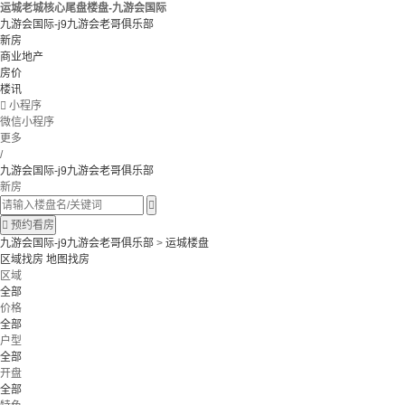
运城老城核心尾盘楼盘-九游会国际
九游会国际-j9九游会老哥俱乐部
新房
商业地产
房价
楼讯

小程序
微信小程序
更多
/
九游会国际-j9九游会老哥俱乐部
新房


预约看房
九游会国际-j9九游会老哥俱乐部
>
运城楼盘
区域找房
地图找房
区域
全部
价格
全部
户型
全部
开盘
全部