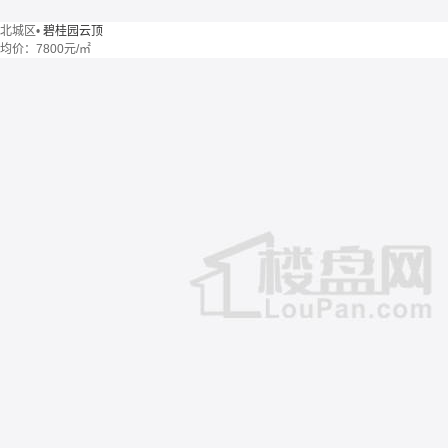
北城区
•
碧桂园云顶
均价：
7800元/㎡