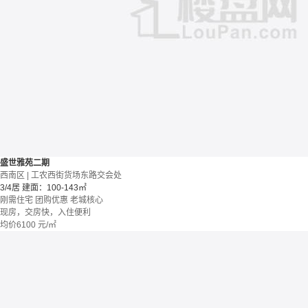
盛世雅苑二期
西南区 | 工农西街货场东路交会处
3/4居
建面：100-143㎡
刚需住宅
团购优惠
老城核心
现房，交房快，入住便利
均价
6100
元/㎡