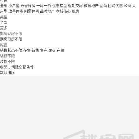
特色
全部
小户型
改善好房
一房一价
优惠楼盘
近期交房
教育地产
宜商
团购优惠
公寓
大
户型
改善住宅
刚需住宅
品牌地产
老城核心
现房
类型
全部
更多
期房现房不限
期房现房不限
尾盘
销售状态不限
在售
待售
售完
尾盘
在租
装修不限
装修不限
收起

清除全部条件
默认排序