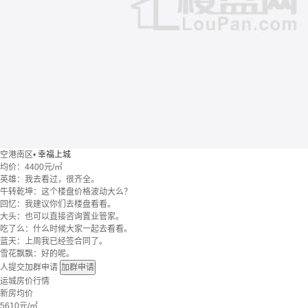
空港南区
•
幸福上城
均价：
4400元/㎡
英雄：我去看过，很齐全。
牛转乾坤：这个楼盘价格波动大么？
回忆：我建议你们去楼盘看看。
大头：也可以直接咨询置业管家。
吃了么：什么时候大家一起去看看。
蓝天：上周我已经签合同了。
雪花飘飘：好的呢。
人提交加群申请
加群申请
运城房价行情
新房均价
5610
元/㎡