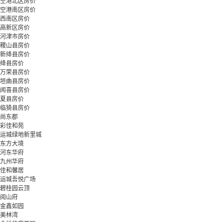
空港北区房价
空港南区房价
西南区房价
高新区房价
河津市房价
稷山县房价
新绛县房价
绛县房价
万荣县房价
垣曲县房价
闻喜县房价
夏县房价
临猗县房价
尚东郡
彩佳和苑
运城绿地新里城
东方大境
河东华府
九州华府
佳和馨居
运城吾悦广场
碧桂园云顶
阅山府
金鑫如园
美林湾