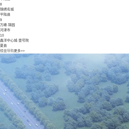
8
锦绣名城
平陆县
9
万峰·锦园
河津市
10
鑫洋中心城·壹号院
夏县
楼盘导购
更多>>