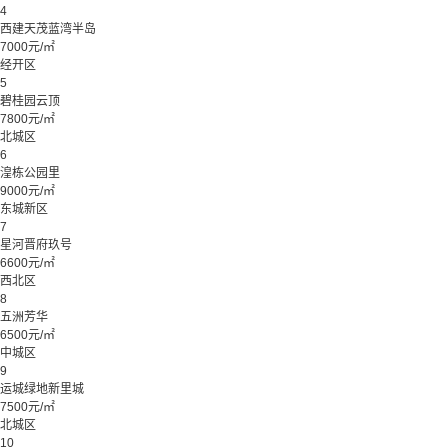
4
西建天茂蓝湾半岛
7000元/㎡
经开区
5
碧桂园云顶
7800元/㎡
北城区
6
湟栋公园里
9000元/㎡
东城新区
7
星河晋府玖号
6600元/㎡
西北区
8
五洲芳华
6500元/㎡
中城区
9
运城绿地新里城
7500元/㎡
北城区
10