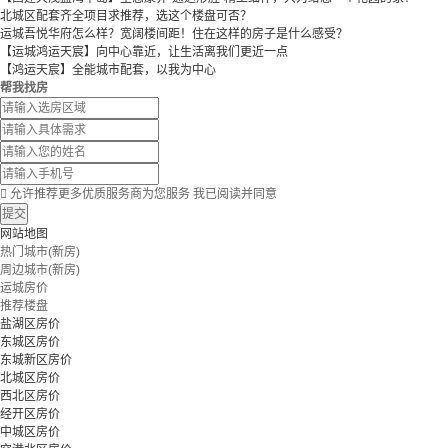
北城区配套齐全项目求推荐，选这个楼盘可否？
运城吾悦华府怎么样？宽阔楼间距！住在这样的房子是什么感受？
【运城鸿运天宸】向中心靠近，让生活离我们更近一点
【鸿运天宸】全能城市配套，以我为中心
帮我找房

允许推荐更多优质服务商为您服务
我已阅读并同意
提交
网站地图
热门城市(新房)
周边城市(新房)
运城房价
推荐楼盘
盐湖区房价
东城区房价
东城新区房价
北城区房价
西北区房价
经开区房价
中城区房价