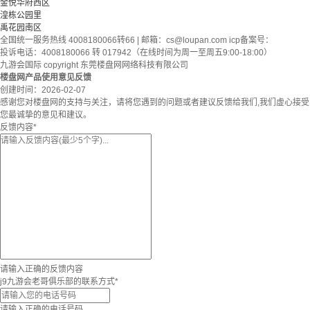
金悦华府西区
湟栋公园里
禹花园南区
全国统一服务热线 4008180066转66 | 邮箱：
cs@loupan.com
icp备案号：
投诉电话：4008180066 转 017942（在线时间为周一至周五9:00-18:00）
九游会国际 copyright 东莞楼盘网网络科技有限公司
楼盘网产品使用意见反馈
创建时间：
2026-02-07
感谢您对楼盘网的支持与关注，请将您遇到的问题或者建议反馈给我们,我们虚心接受
您最诚挚的意见和建议。
反馈内容
*
请输入正确的反馈内容
j9九游会老哥俱乐部的联系方式
*
请输入正确的电话号码