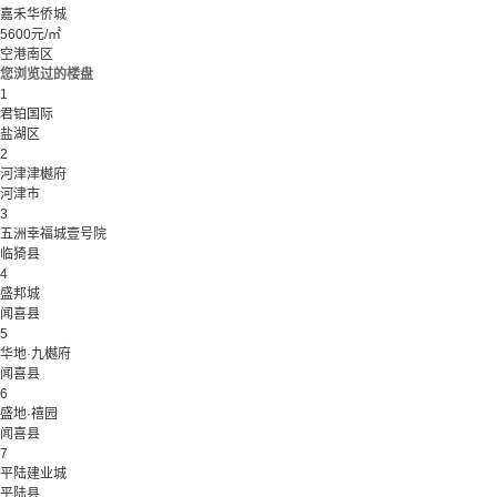
嘉禾华侨城
5600元/㎡
空港南区
您浏览过的楼盘
1
君铂国际
盐湖区
2
河津津樾府
河津市
3
五洲幸福城壹号院
临猗县
4
盛邦城
闻喜县
5
华地·九樾府
闻喜县
6
盛地·禧园
闻喜县
7
平陆建业城
平陆县