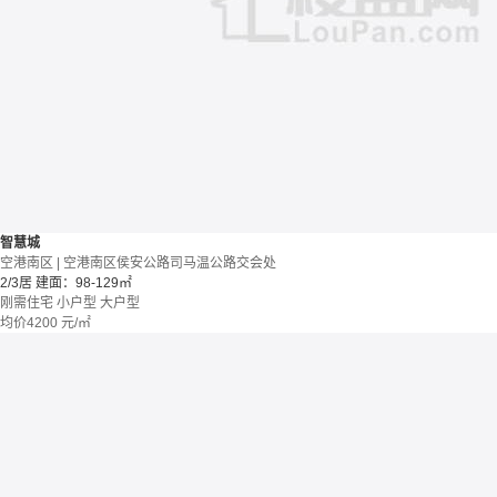
智慧城
空港南区 | 空港南区侯安公路司马温公路交会处
2/3居
建面：98-129㎡
刚需住宅
小户型
大户型
均价
4200
元/㎡