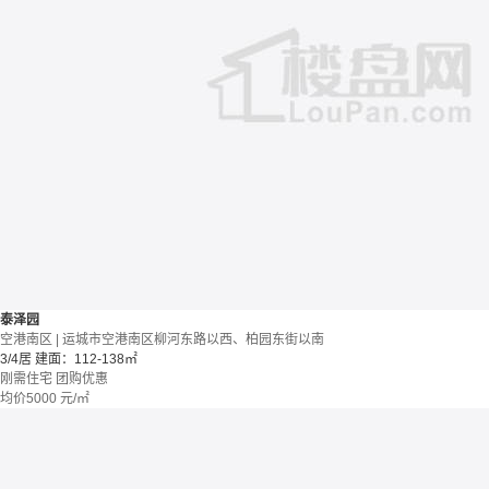
泰泽园
空港南区 | 运城市空港南区柳河东路以西、柏园东街以南
3/4居
建面：112-138㎡
刚需住宅
团购优惠
均价
5000
元/㎡