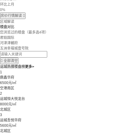
环比上月
0%
房价行情解读

区域解读
楼盘对比
您浏览过的楼盘
（最多选4项）
君铂国际
河津津樾府
五洲幸福城壹号院

全部清空
运城热搜楼盘榜
更多>
1
鼎鑫华府
6500元/㎡
空港南区
2
运城恒大悦龙台
8000元/㎡
北城区
3
运城吾悦华府
5600元/㎡
北城区