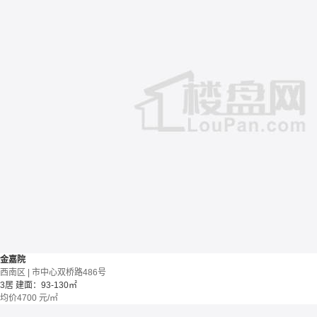
金嘉院
西南区 | 市中心双桥路486号
3居
建面：93-130㎡
均价
4700
元/㎡