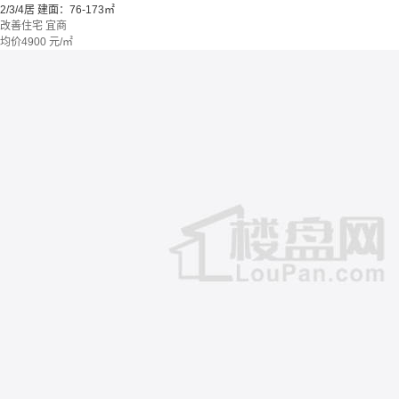
2/3/4居
建面：76-173㎡
改善住宅
宜商
均价
4900
元/㎡