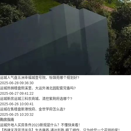
运城人气盘五洲幸福城壹号院、怡锦苑哪个规划好?
2025-06-28 09:36:30
运城热销楼盘熙溪里、大运外滩北园配套完备吗?
2025-06-27 09:41:22
运城新房运城三科农商城、清控紫荆府选哪个?
2025-06-26 10:00:41
运城在售楼盘新港悦府、金世学府怎么选?
2025-06-25 10:20:32
购房指南
运城外地人买房条件2023新规是什么？不懂快来看！
【西建天茂蓝湾半岛】生态康养·通达形胜·精工细作，只为给您一个花园的家！