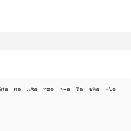
新绛县
绛县
万荣县
垣曲县
闻喜县
夏县
临猗县
平陆县