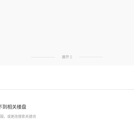
展开

不到相关楼盘
围，或更改搜索关键词