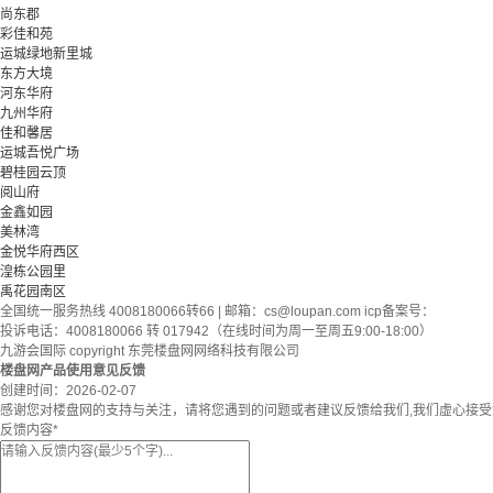
尚东郡
彩佳和苑
运城绿地新里城
东方大境
河东华府
九州华府
佳和馨居
运城吾悦广场
碧桂园云顶
阅山府
金鑫如园
美林湾
金悦华府西区
湟栋公园里
禹花园南区
全国统一服务热线 4008180066转66 | 邮箱：
cs@loupan.com
icp备案号：
投诉电话：4008180066 转 017942（在线时间为周一至周五9:00-18:00）
九游会国际 copyright 东莞楼盘网网络科技有限公司
楼盘网产品使用意见反馈
创建时间：
2026-02-07
感谢您对楼盘网的支持与关注，请将您遇到的问题或者建议反馈给我们,我们虚心接
反馈内容
*