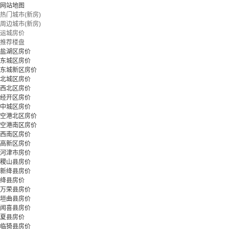
网站地图
热门城市(新房)
周边城市(新房)
运城房价
推荐楼盘
盐湖区房价
东城区房价
东城新区房价
北城区房价
西北区房价
经开区房价
中城区房价
空港北区房价
空港南区房价
西南区房价
高新区房价
河津市房价
稷山县房价
新绛县房价
绛县房价
万荣县房价
垣曲县房价
闻喜县房价
夏县房价
临猗县房价