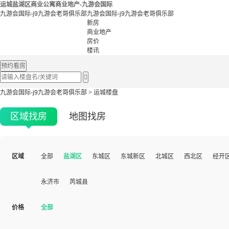
运城盐湖区商业公寓商业地产-九游会国际
九游会国际-j9九游会老哥俱乐部
九游会国际-j9九游会老哥俱乐部
新房
商业地产
房价
楼讯
预约看房

九游会国际-j9九游会老哥俱乐部
>
运城楼盘
区域找房
地图找房
区域
全部
盐湖区
东城区
东城新区
北城区
西北区
经开
永济市
芮城县
价格
全部