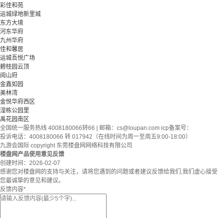
彩佳和苑
运城绿地新里城
东方大境
河东华府
九州华府
佳和馨居
运城吾悦广场
碧桂园云顶
阅山府
金鑫如园
美林湾
金悦华府西区
湟栋公园里
禹花园南区
全国统一服务热线 4008180066转66 | 邮箱：
cs@loupan.com
icp备案号：
投诉电话：4008180066 转 017942（在线时间为周一至周五9:00-18:00）
九游会国际 copyright 东莞楼盘网网络科技有限公司
楼盘网产品使用意见反馈
创建时间：
2026-02-07
感谢您对楼盘网的支持与关注，请将您遇到的问题或者建议反馈给我们,我们虚心接受
您最诚挚的意见和建议。
反馈内容
*