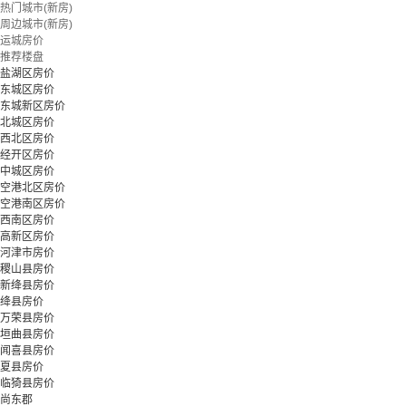
热门城市(新房)
周边城市(新房)
运城房价
推荐楼盘
盐湖区房价
东城区房价
东城新区房价
北城区房价
西北区房价
经开区房价
中城区房价
空港北区房价
空港南区房价
西南区房价
高新区房价
河津市房价
稷山县房价
新绛县房价
绛县房价
万荣县房价
垣曲县房价
闻喜县房价
夏县房价
临猗县房价
尚东郡