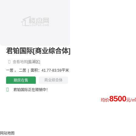
君铂国际[商业综合体]
查看地图
[盐湖区]
一居
，
二居
|
面积：41.77-83.59平米
商业综合体
期房在售
君铂国际正在顺销中！
8500
均价
元/㎡
网站地图