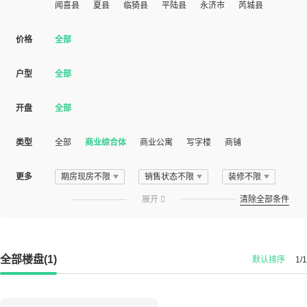
闻喜县
夏县
临猗县
平陆县
永济市
芮城县
价格
全部
户型
全部
开盘
全部
类型
全部
商业综合体
商业公寓
写字楼
商铺
更多
期房现房不限
销售状态不限
装修不限
展开

清除全部条件
全部楼盘(1)
默认排序
1/1