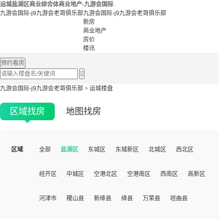
运城盐湖区商业综合体商业地产-九游会国际
九游会国际-j9九游会老哥俱乐部
九游会国际-j9九游会老哥俱乐部
新房
商业地产
房价
楼讯
预约看房

九游会国际-j9九游会老哥俱乐部
>
运城楼盘
区域找房
地图找房
区域
全部
盐湖区
东城区
东城新区
北城区
西北区
经开区
中城区
空港北区
空港南区
西南区
高新区
河津市
稷山县
新绛县
绛县
万荣县
垣曲县